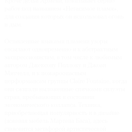
Кроче дельи Армени, показывает серию
Где
работ под названием «Негасимое пламя»,
найти
для создания которых он использовал огонь
газету
и дым.
Контакты
редакции
Оставленные языками пламени узоры
Авторы
отсылают одновременно и к абстрактным
Медиакит
экспрессионистам, в том числе к любимым
автором Джексону Поллоку и Джоан
Mediakit
Митчелл, и к пожароопасным
перформансам группы Claire Fontaine, когда
они сжигали выложенные спичками силуэты
стран, пребывающих в состоянии
экономического коллапса. Техника,
приобретающая популярность и в дизайне
(жженая мебель Мартена Баса), здесь
становится метафорой артистической