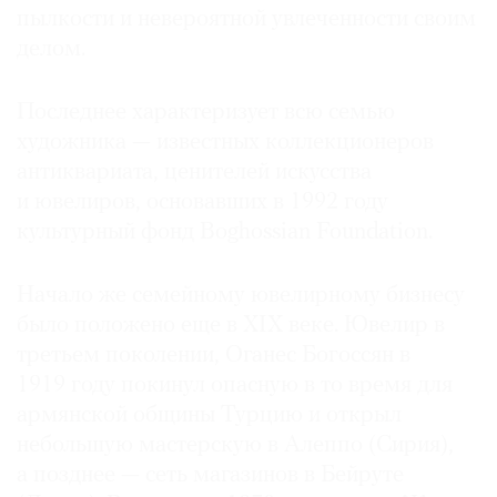
пылкости и невероятной увлеченности своим
делом.
Последнее характеризует всю семью
©
художника — известных коллекционеров
2021
антиквариата, ценителей искусства
The
и ювелиров, основавших в 1992 году
Art
Newspaper
культурный фонд Boghossian Foundation.
Russia
Начало же семейному ювелирному бизнесу
было положено еще в XIX веке. Ювелир в
третьем поколении, Оганес Богоссян в
1919 году покинул опасную в то время для
армянской общины Турцию и открыл
небольшую мастерскую в Алеппо (Сирия),
а позднее — сеть магазинов в Бейруте