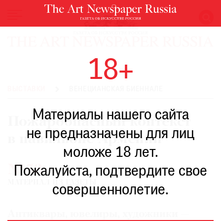
НОВОСТИ
18+
ВЫСТАВКИ
РЕСТАВРАЦИЯ
ВЫСТАВКИ
ВЕНЕЦИАНСКАЯ БИЕННАЛЕ
КНИГИ
Материалы нашего сайта
ПО
Пожароопасный контекст
ПУТИ
не предназначены для лиц
в павильоне Армении
РЕЙТИНГ
моложе 18 лет.
МУЗЕЕВ
№53
РОСКОШЬ
Пожалуйста, подтвердите свое
МАТЕРИАЛ ИЗ ГАЗЕТЫ
ПРИГЛАШЕНИЯ
совершеннолетие.
Антиквары, ювелиры, художники —