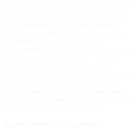
пущена с аукциона
Sotheby’s
— 150
предметов, предварительно оцененные в £3
млн, принесли £11 млн. Покупатели смели
все: и пепельницы в виде разноцветных
пилюль, и стаканы, на которые Херст нанес
изображения структуры молекул
лекарственных средств, и мебель (к которой
художник не имел отношения — ее делал
дизайнер Джаспер Моррисон). Херст
продолжает вдохновляться аптечной темой, в
2007 году его «Весенняя колыбельная»
(плоская витрина, набитая разноцветными
таблетками снотворного, 2002) была продана
на аукционе
Sotheby’s
за $19,2 млн.
ДЭМИЕН ХЕРСТ И ЕГО РЕАЛИЗМ