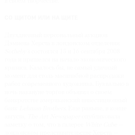
в своем творчестве.
СО ЩИТОМ ИЛИ НА ЩИТЕ
Двухдневный персональный аукцион
Дэмиена Херста в лондонском отделении
Sotheby’s
состоялся 15 и 16 сентября 2008
года и пришелся на начало экономического
кризиса. Казалось бы, не самый удачный
момент для столь масштабной распродажи
работ современного художника. Буквально в
ночь накануне торгов объявил о своем
банкротстве американский инвестиционный
банк
Lehman Brothers
. Еще раньше, в конце
августа,
The Art Newspaper
опубликовала
заметку о том, что в галерее
White Cube
—
лондонском представительстве Херста —