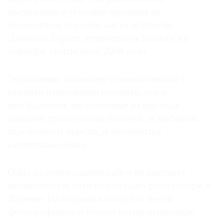
выставлены и успешно проданы на
знаменитом персональном аукционе
Дэмиена Херста, устроенном
Sotheby’s
в
сентябре кризисного 2008 года.
©
2021
The
Экспозиция позволяет познакомиться с
Art
самыми известными сериями: это и
Newspaper
изображения, выложенные из цветных
Russia
крыльев тропических бабочек, и любимые
художником черепа, и знаменитая
«аптечная» серия.
Одна из центральных работ на выставке —
великолепное готическое окно-роза собора в
Дареме. На первый взгляд это почти
фотографически точное воспроизведение