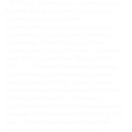
в 2012 году. Натюрморты с черепами а-ля
Фрэнсис Бэкон, которому он не только
подражает, но и чьи работы
коллекционирует, выглядели настолько
беспомощно, что критики не стеснялись в
выражениях. Потом была еще более
странная затея Ларри Гагосяна с мировым
турне
The Complete Spot Paintings
(1986–
2011) — собранием бесконечных цветных
кругов-точек, расположенных в разных
конфигурациях (к слову, самая дорогая
работа этой серии, композиция
3-(5-Chloro-
2-Hydroxphenylazo)-4, 5-Dihydroxy-2, 7-
Naphthalenedisulfonic Acid
была продана на
аукционе
Phillips
в том же 2008 году за $3,5
млн; с тех пор произведения Херста не
уходили на торгах дороже $1 млн).