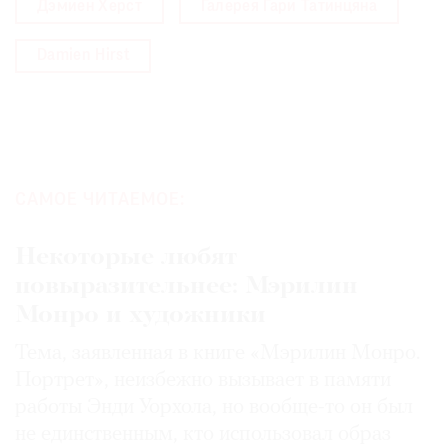
Дэмиен Херст
Галерея Гари Татинцяна
Damien Hirst
САМОЕ ЧИТАЕМОЕ:
Некоторые любят
повыразительнее: Мэрилин
Монро и художники
Тема, заявленная в книге «Мэрилин Монро.
Портрет», неизбежно вызывает в памяти
работы Энди Уорхола, но вообще-то он был
не единственным, кто использовал образ