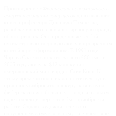
Произведение «
Физическая невозможность
смерти в сознании живущего
» дало название
книге профессора Дональда Томпсона,
разоблачившего в ней «шокирующую правду
об арт-рынке». Оно представляет собой
пятиметровую тигровую акулу в прозрачном
контейнере с формалином. В 1991 году
Чарльз Саатчи заплатил за него £50 тыс., в
2005 году акулу за $12 млн купил
американский миллиардер Стив Коэн. К
этому времени она начала портиться, тушу
пришлось выбросить, а шкуру натянуть на
фиберглассовую болванку — и даже в таком
виде коллекционер готов был приобрести
работу. Однако художник счел это
нарушением замысла, к тому же чучело «не