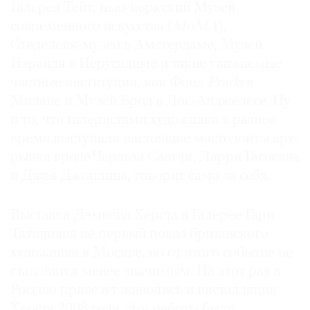
Галерея Тейт, нью-йоркский Музей
Где
современного искусства (
MoMA
),
найти
газету
Стеделейк-музей в Амстердаме, Музей
Израиля в Иерусалиме и такие уважаемые
Контакты
частные институции, как Фонд
Prada
в
редакции
Милане и Музей Брод в Лос-Анджелесе. Ну
Авторы
и то, что галеристами художника в разное
Медиакит
время выступали настоящие мастодонты арт-
Mediakit
рынка вроде Чарльза Саатчи, Ларри Гагосяна
и Джея Джоплина, говорит само за себя.
Выставка Дэмиена Херста в Галерее Гари
Татинцяна не первый показ британского
художника в Москве, но от этого событие не
становится менее значимым. На этот раз в
Россию привезут живопись и инсталляции
Херста 2008 года. Эти работы были