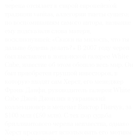
черепа отсылает к старой европейской
традиции vanitas, аллегории тщеты сущего;
по воспоминаниям самого автора, название
ему подсказали слова матери,
воскликнувшей: «Скажи на милость, что ты
дальше будешь делать?» В 2007 году череп
был выставлен в лондонской галерее White
Cube, известие об этом обошло весь мир. Он
был приобретен группой инвесторов, в
которую входят сам Херст, его менеджер
Фрэнк Данфи, руководитель галереи White
Cube Джей Джоплин и украинский
коллекционер и меценат Виктор Пинчук, за
$100 млн (£50 млн). С тех пор судьба
бриллиантового черепа неизвестна, однако
Херст продолжает использовать его мотивы