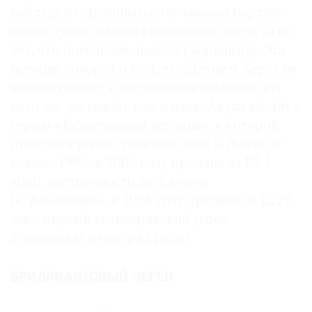
выглядело страшным»; он заказал партию
новых туш и заменил гигантскую акулу, а из
тех, что поменьше, наделал вариантов. Эта
история говорит о том, что Дэмиен Херст не
концептуалист и воплощение замысла для
него так же важно, как и идея. Акула входит в
серию «
Естественная история
», к которой
относятся также одинокая овца («
Вдали от
стада
», 1995, в 2006 году продана за $3,4
млн), внутренности двух коров
(«
Любовники
», в 1998 году продана за £229
тыс., первый коммерческий успех
художника) и еще ряд работ.
БРИЛЛИАНТОВЫЙ ЧЕРЕП