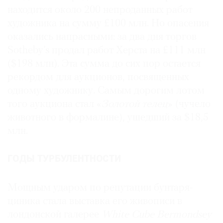
находится около 200 непроданных работ
художника на сумму £100 млн. Но опасения
оказались напрасными: за два дня торгов
Sotheby’s продал работ Херста на £111 млн
($198 млн). Эта сумма до сих пор остается
рекордом для аукционов, посвященных
одному художнику. Самым дорогим лотом
того аукциона стал «
Золотой телец
» (чучело
животного в формалине), ушедший за $18,5
млн.
ГОДЫ ТУРБУЛЕНТНОСТИ
Мощным ударом по репутации бунтаря-
циника стала выставка его живописи в
лондонской галерее
White Cube Bermondsey