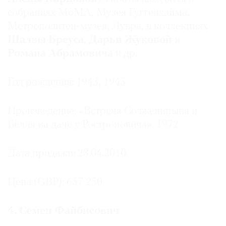
собраниях МоMA, Музея Гуггенхайма,
Метрополитен-музея, Лувра, в коллекциях
Шалвы Бреуса
,
Дарьи Жуковой
и
Романа Абрамовича
и др.
Год рождения: 1943, 1945
Произведение: «Встреча Солженицына и
Бёлля на даче у Ростроповича». 1972
Дата продажи: 23.04.2010
Цена (GBP): 657 250
4. Семен Файбисович