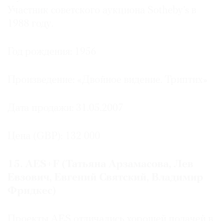
Участник советского аукциона Sotheby’s в
1988 году.
Год рождения: 1956
Произведение: «Двойное видение. Триптих»
Дата продажи: 31.05.2007
Цена (GBP): 132 000
15. АЕS+F (Татьяна Арзамасова, Лев
Евзович, Евгений Святский, Владимир
Фридкес)
Проекты АЕS отличались хорошей подачей в