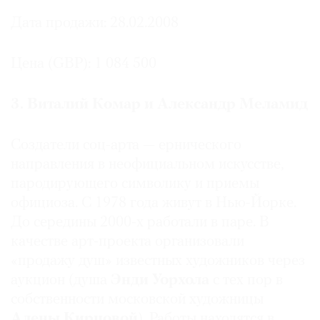
Дата продажи: 28.02.2008
Цена (GBP): 1 084 500
3. Виталий Комар и Александр Меламид
Создатели соц-арта — ернического
направления в неофициальном искусстве,
пародирующего символику и приемы
официоза. С 1978 года живут в Нью-Йорке.
До середины 2000-х работали в паре. В
качестве арт-проекта организовали
«продажу душ» известных художников через
аукцион (душа
Энди
Уорхола
с тех пор в
собственности московской художницы
Алены Кирцовой
). Работы находятся в