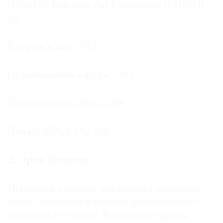
(МоMA), Kolodzei Art Foundation (США) и
др.
Год рождения: 1933
©
2021
Произведение: «Жук». 1982
The
Art
Newspaper
Дата продажи: 28.02.2008
Russia
Цена (GBP): 2 932 500
2. Эрик Булатов
Используя приемы, что назовут позже соц-
артом, соединил в работах фигуративную
живопись с текстом. В советское время