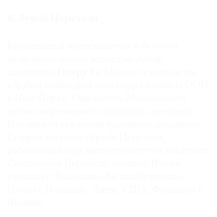
8. Зураб Церетели
Крупнейший представитель и без того
монументального искусства. Автор
памятника
Петру I
в Москве и монумента
«Добро побеждает зло» перед зданием ООН
в Нью-Йорке. Основатель Московского
музея современного искусства, президент
Российской академии художеств, создатель
Галереи искусств Зураба Церетели,
работающей при вышеупомянутой академии.
Скульптуры Церетели, помимо России,
украшают Бразилию, Великобританию,
Грузию, Испанию, Литву, США, Францию и
Японию.