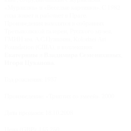
книг, сотрудничавший с журналами
«Мурзилка» и «Веселые картинки». С 1982
года живет и работает в Праге.
Произведения находятся в собраниях
Третьяковской галереи, Русского музея,
ГМИИ им. А.С.Пушкина, Kolodzei Art
Foundation (США), в коллекциях
Екатерины
и
Владимира Семенихиных
,
Игоря Цуканова
.
Год рождения: 1937
Произведение: «Триптих со змеей». 2000
Дата продажи: 18.10.2008
Цена (GBP): 145 250