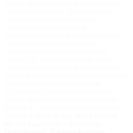
где его «Фундаментальный лексикон» стал
топ-лотом (£220 тыс.). По приглашению
немецкого правительства создал
монументальный триптих для
реконструированного Рейхстага в Берлине.
Обладатель Премии Кандинского в
номинации «Проект года» за выставку
«Время „Ч“» в Мультимедиа Арт Музее.
Живет и работает в Нью-Йорке и Москве.
Работы находятся в собраниях Третьяковской
галереи, Русского музея, ГМИИ им.
А.С.Пушкина, Музея Людвига в Кельне,
MoMA, Музея еврейской культуры (Нью-
Йорк) и др., входят в коллекции королевы
Испании
Софии
,
Петра Авена
,
Шалвы
Бреуса
,
Екатерины
и
Владимира
Семенихиных
,
Милоша Формана
.