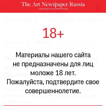
НОВОСТИ
18+
ВЫСТАВКИ
РЕСТАВРАЦИЯ
АРТ-РЫНОК
РЕЙТИНГИ
КНИГИ
Материалы нашего сайта
ПО
Топ-50 самых дорогих ныне
ПУТИ
не предназначены для лиц
живущих художников
РЕЙТИНГ
моложе 18 лет.
МУЗЕЕВ
России
РОСКОШЬ
Пожалуйста, подтвердите свое
ПРИГЛАШЕНИЯ
Представляем обновленную версию
совершеннолетие.
рейтинга, который TANR публиковала
в 2014 году