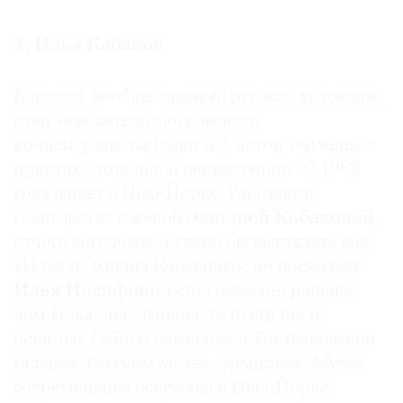
Где
найти
1. Илья Кабаков
газету
Кажется, вообще главный русский художник,
Контакты
редакции
отец-основатель московского
концептуализма (один из), автор термина и
Авторы
практик «тотальной инсталляции». С 1988
Медиакит
года живет в Нью-Йорке. Работает в
Mediakit
соавторстве с женой
Эмилией Кабаковой
,
отчего заголовок должен бы выглядеть как
«Илья и Эмилия Кабаковы», но поскольку
Илья Иосифович
стал известен раньше,
чем Илья-энд-Эмилия, то пусть так и
остается. Работы находятся в Третьяковской
галерее, Русском музее, Эрмитаже, Музее
современного искусства в Нью-Йорке