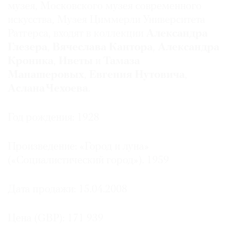
музея, Московского музея современного
искусства, Музея Циммерли Университета
Ратгерса, входят в коллекции
Александра
Глезера
,
Вячеслава Кантора
,
Александра
Кроника
,
Иветы
и
Тамаза
Манашеровых
,
Евгения Нутовича
,
Аслана Чехоева
.
Год рождения: 1928
Произведение: «Город и луна»
(«Социалистический город»). 1959
Дата продажи: 15.04.2008
Цена (GBP): 171 939