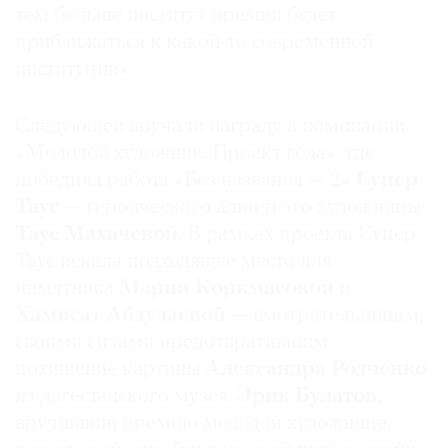
тем больше институт премии будет
приближаться к какой-то современной
институции».
Следующей вручали награду в номинации
«Молодой художник. Проект года», где
победила работа «Без названия — 2»
Супер
Таус
— героического альтер эго художницы
Таус Махачевой
. В рамках проекта Супер
Таус искала подходящее место для
памятника
Марии Коркмасовой
и
Хамисат Абдулаевой
— смотрительницам,
своими силами предотвратившим
похищение картины
Александра Родченко
из дагестанского музея.
Эрик Булатов
,
вручивший премию молодой художнице,