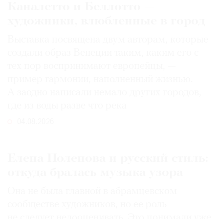
Каналетто и Беллотто —
художники, влюбленные в город
Выставка посвящена двум авторам, которые
создали образ Венеции таким, каким его c
тех пор воспринимают европейцы, —
пример гармонии, наполненный жизнью.
А заодно написали немало других городов,
где из воды разве что река
04.08.2026
Елена Поленова и русский стиль:
откуда бралась музыка узора
Она не была главной в абрамцевском
сообществе художников, но ее роль
не следует недооценивать. Это понимали уже