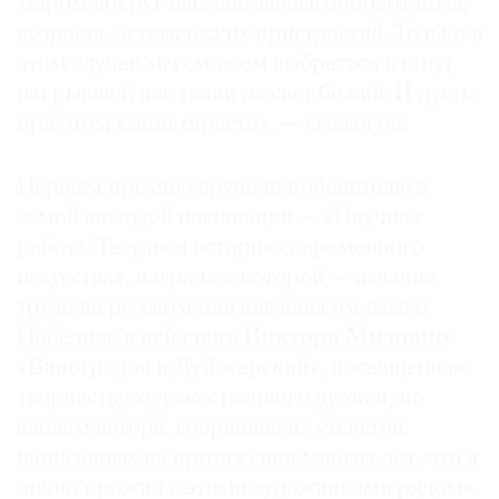
миром вокруг нас, вне зависимости от пола,
возраста, эстетических пристрастий. Только в
этом случае мы сможем выбраться из-под
накрывшей нас ткани на свет божий. И пусть
©
при этом кипят страсти», — сказал он.
2021
The
Первым премию вручали победителю в
Art
самой молодой номинации — «Научная
Newspaper
работа. Теория и история современного
Russia
искусства», награда в которой — издание
труда на русском или английском языке.
Победила в ней книга
Виктора Мизиано
«Виноградов и Дубосарский», посвященная
творчеству художественного дуэта и, по
словам автора, собранная из «текстов,
написанных на протяжении многих лет, что я
лично прожил с этими художниками рядом».