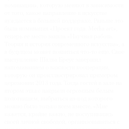
номинации», которую меняют в зависимости
Где
найти
от того, какое направление в искусстве
газету
нуждается в большей поддержке. Раньше это
была номинация «Проект года. Media art»,
Контакты
теперь ее место заняла «Научная работа.
редакции
Теория и история современного искусства», а
Авторы
в будущем может появиться что-то еще. Свое
Медиакит
выступление Шалва Бреус завершил
Mediakit
напоминанием о важности кооперации,
которую он проиллюстрировал примером
церемонии 2013 года. Тогда гостей в зале на
втором этаже накрыли огромным белым
полотнищем, выбраться из-под которого
можно было только всем вместе. «Мне
кажется, крайне важно, не поступившись
своей личной свободой, организовываться с