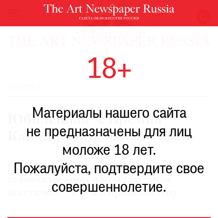
НОВОСТИ
18+
ВЫСТАВКИ
РЕСТАВРАЦИЯ
НОВОСТИ
КНИГИ
Материалы нашего сайта
ПО
Юбилейная X Премия
ПУТИ
не предназначены для лиц
Кандинского: как это было
РЕЙТИНГ
моложе 18 лет.
МУЗЕЕВ
РОСКОШЬ
Одну из главных в стране
Пожалуйста, подтвердите свое
художественных наград вручили
ПРИГЛАШЕНИЯ
совершеннолетие.
аскетично — как и в прошлом году