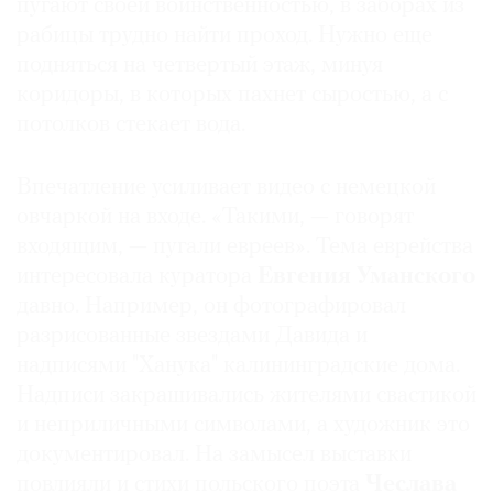
пугают своей воинственностью, в заборах из
рабицы трудно найти проход. Нужно еще
подняться на четвертый этаж, минуя
коридоры, в которых пахнет сыростью, а с
потолков стекает вода.
Впечатление усиливает видео с немецкой
овчаркой на входе. «Такими, — говорят
входящим, — пугали евреев». Тема еврейства
интересовала куратора
Евгения Уманского
давно. Например, он фотографировал
разрисованные звездами Давида и
надписями "Ханука" калининградские дома.
Надписи закрашивались жителями свастикой
и неприличными символами, а художник это
документировал. На замысел выставки
повлияли и стихи польского поэта
Чеслава