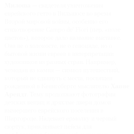
Милоша
— свидетеля уничтожения
еврейского гетто в Вильнюсе во время
Второй мировой войны, особенно его
стихотворение Campo de’ Fiori (пер. «поле
цветов»), которое дало название выставке.
Она не о холокосте, не о геноциде, но о
бытовой жизни евреев в интерпретации
художников из разных стран. Например,
чемодан из камня — символ путешествий,
который не сдвинуть с места, посвящен
рожденной в Кенигсберге мыслителю
Ханне
Арендт
. Тему продолжают фотографии
детских вещиц и дряхлые двери домов
вымершего еврейского поселения в
Шаргороде. Надевает ермолку и черный
сюртук, приклеивает пейсы для