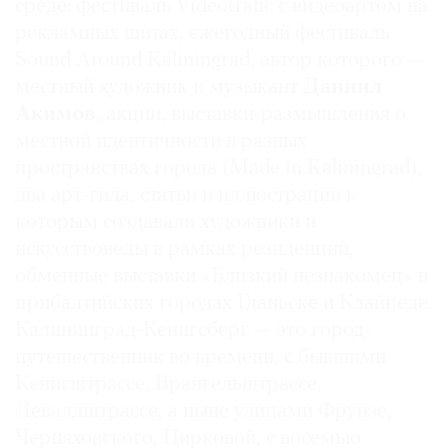
среде: фестиваль Videotrafic с видеоартом на
рекламных щитах, ежегодный фестиваль
Sound Around Kaliningrad, автор которого —
местный художник и музыкант
Даниил
©
Акимов
, акции, выставки-размышления о
2021
местной идентичности в разных
The
пространствах города (Made in Kaliningrad),
Art
два арт-гида, статьи и иллюстрации к
Newspaper
которым создавали художники и
Russia
искусствоведы в рамках резиденций,
обменные выставки «Близкий незнакомец» в
прибалтийских городах Гданьске и Клайпеде.
Калининград-Кенигсберг — это город-
путешественник во времени, с бывшими
Кенигштрассе, Врангельштрассе,
Левалдштрассе, а ныне улицами Фрунзе,
Черняховского, Цирковой, с восемью