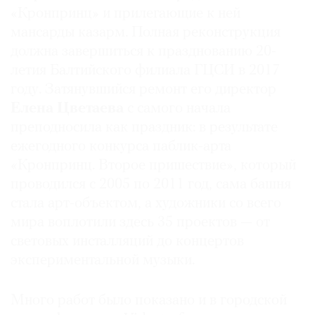
«Кронпринц» и прилегающие к ней
Где
найти
мансарды казарм. Полная реконструкция
газету
должна завершиться к празднованию 20-
летия Балтийского филиала ГЦСИ в 2017
Контакты
году. Затянувшийся ремонт его директор
редакции
Елена Цветаева
с самого начала
Авторы
преподносила как праздник: в результате
Медиакит
ежегодного конкурса паблик-арта
Mediakit
«Кронпринц. Второе пришествие», который
проводился с 2005 по 2011 год, сама башня
стала арт-объектом, а художники со всего
мира воплотили здесь 35 проектов — от
световых инсталляций до концертов
экспериментальной музыки.
Много работ было показано и в городской