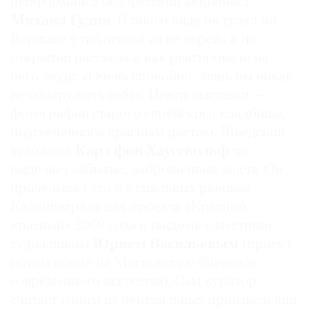
перформанса белорусский акционист
Михаил Гулин
. В таком виде он гулял по
Варшаве с табличкой «я не еврей» и на
открытии рассказал, как реагировали на
него люди: «Очень спокойно, лишь бы никак
не обнаружить себя». Центр выставки —
фотографии старого еврейского кладбища,
подсвеченного красным цветом. Шведский
художник
Карл фон Хауссвольф
так
выделяет забытые, заброшенные места. Он
проделывал это и в спальных районах
Калининграда для проекта «Красный
красный» 2009 года в тандеме с местным
художником
Юрием Васильевым
(проект
потом попал на Московскую биеннале
современного искусства). Сам куратор
считает одним из центральных произведений