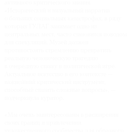
активного критического знания.
«Исторический и визуальный нарратив
о больших социальных катастрофах, в ряду
которых ГУЛАГ занимает одно из
©
центральных мест, часто становится поводом
2021
для спекуляций. Музей должен
The
противостоять стремлению превратить
Art
реальную человеческую трагедию
Newspaper
в очередную ставку в политической игре.
Russia
Актуальное искусство в его контексте —
важнейший критический инструмент,
способный ставить сложные вопросы», —
подчеркнула куратор.
«Мы очень заинтересова­ны в расширении
своих границ и привлечении
художественного сообщества для образного