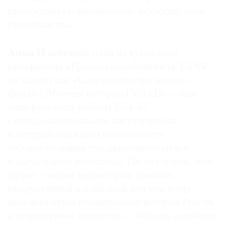
предоставил современному искусству свои
Где
найти
пространства.
газету
Анна Ильченко
, один из кураторов
Контакты
программы
«Процессы»
, объяснила
TANR
редакции
ее задачи так: «Сотрудничество нашего
Авторы
фонда с Музеем истории ГУЛАГа — еще
Медиакит
один результат работы V–A–C
Mediakit
с нехудожественными институциями,
в которых мы ищем возможности
сосуществования традиционного музея
и актуального искусства». По ее словам, этот
музей — новая территория, ставшая
продуктивной площадкой для тех, кому
небезразлична политическая история России,
а современное искусство — область наиболее