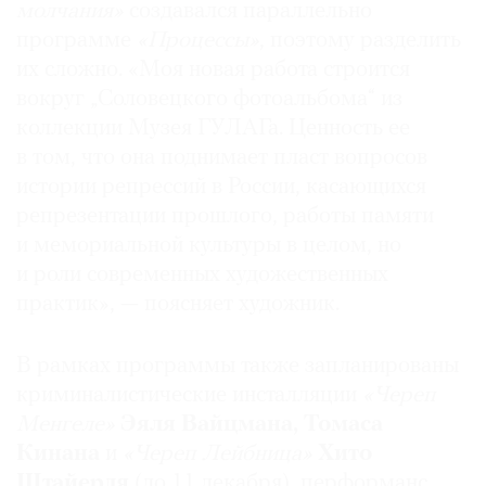
молчания»
создавался параллельно
программе
«Процессы»
, поэтому разделить
их сложно. «Моя новая работа строится
вокруг „Соловецкого фотоальбома“ из
коллекции Музея ГУЛАГа. Ценность ее
в том, что она поднимает пласт вопросов
истории репрессий в России, касающихся
репрезентации прошлого, работы памяти
и мемориальной культуры в целом, но
и роли современных художественных
практик», — поясняет художник.
В рамках программы также запланированы
криминалистические инсталляции
«Череп
Менгеле»
Эяля Вайцмана, Томаса
Кинана
и
«Череп Лейбница»
Хито
Штайерля
(до 11 декабря), перформанс