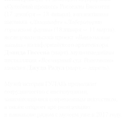
«Судебный процесс» Росселлы Бискотти
(17 декабря — 13 января), коллективная
выставка
«Ландшафт» «Лаборатории
городской фауны»
(18 января — 11 марта),
исследовательский проект
«Вандомская
насыпь»
калифорнийского архитектора
Дэвида Гиссена
(март), мультимедийная
инсталляция
«Всемирный суд. Репетиция»
канадки
Джуди Радул
(март — апрель).
Музей истории ГУЛАГа продолжит
сотрудничество с институциями,
занимающимися современным искусством,
а также откроет арт-резиденцию
в павильоне рядом с музеем уже в 2017 году.