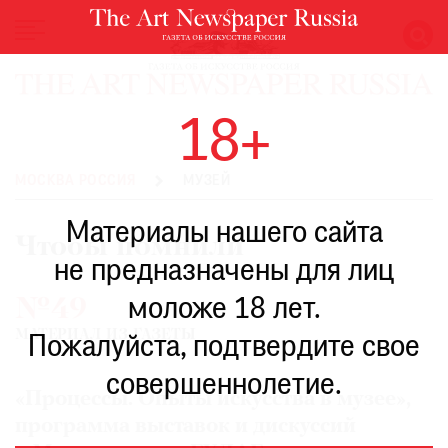
НОВОСТИ
18+
ВЫСТАВКИ
РЕСТАВРАЦИЯ
МОСКВА РОССИЯ
МУЗЕЙ
КНИГИ
Материалы нашего сайта
ПО
Чтобы помнили
ПУТИ
не предназначены для лиц
РЕЙТИНГ
моложе 18 лет.
№49
МУЗЕЕВ
МАТЕРИАЛ ИЗ ГАЗЕТЫ
РОСКОШЬ
Пожалуйста, подтвердите свое
ПРИГЛАШЕНИЯ
совершеннолетие.
«Процессы. Опыты искусства в музее»,
программа выставок и дискуссий