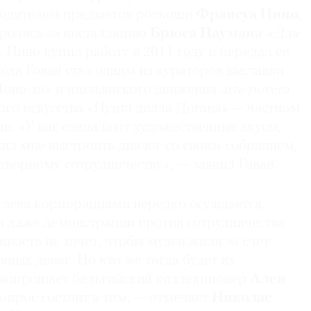
одителем предметов роскоши
Франсуа Пино
,
оролись за инсталляцию
Брюса Наумана
«Для
. Пино купил работу в 2011 году и передал ее
 года Гован стал одним из кураторов выставки
оно-ха» и итальянского движения
arte povera
ого искусства «Пунта делла Догана» — частном
и. «У нас совпадают художественные вкусы,
ил мне выстроить диалог со своим собранием,
творному сотрудничеству», — заявил Гован.
зеев корпорациями нередко осуждается,
 даже демонстрации против сотрудничества
нность не хочет, чтобы музеи жили за счет
яных денег. Но кто же тогда будет их
 вопрошает бельгийский коллекционер
Ален
опрос состоит в том, — отмечает
Николас