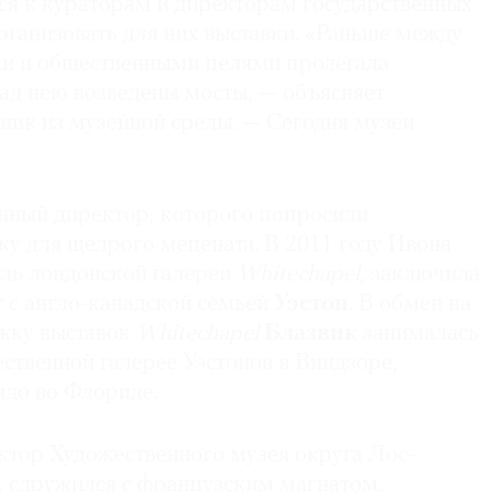
ся к кураторам и директорам государственных
рганизовать для них выставки. «Раньше между
и и общественными целями пролегала
над нею возведены мосты, — объясняет
ник из музейной среды. — Сегодня музеи
нный директор, которого попросили
ку для щедрого мецената. В 2011 году Ивона
ель лондонской галереи
Whitechapel
, заключила
 с англо-канадской семьей
Уэстон
. В обмен на
жку выставок
Whitechapel
Блазвик
занималась
ственной галерее Уэстонов в Виндзоре,
ндо во Флориде.
ектор Художественного музея округа Лос-
), сдружился с французским магнатом,