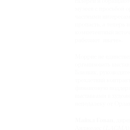
галереи и обращают
музеев с просьбой о
частными интересам
пропасть, а теперь 
компетентный источ
работают иначе».
Моррис не единстве
организовать выстав
Блазвик, руководит
трехлетний контракт
финансовую поддер
выставками в художе
неподалеку от Орла
Майкл Гован
, дир
Анджелес (
LACMA