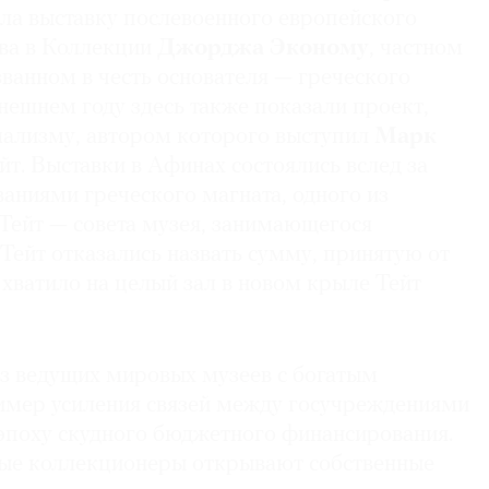
ла выставку послевоенного европейского
тва в Коллекции
Джорджа Эконому
, частном
ванном в честь основателя — греческого
нешнем году здесь также показали проект,
ализму, автором которого выступил
Марк
ейт. Выставки в Афинах состоялись вслед за
ниями греческого магната, одного из
Тейт — совета музея, занимающегося
Тейт отказались назвать сумму, принятую от
хватило на целый зал в новом крыле Тейт
из ведущих мировых музеев с богатым
мер усиления связей между госучреждениями
эпоху скудного бюджетного финансирования.
ые коллекционеры открывают собственные