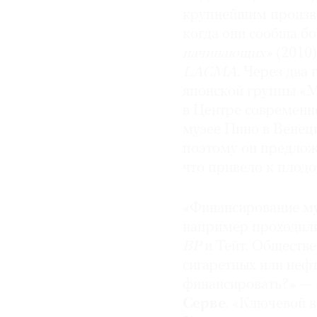
крупнейшим произв
когда они сообща б
начинающих»
(2010)
LACMA
. Через два
японской группы «М
в Центре современн
музее Пино в Венеци
поэтому он предлож
что привело к плодо
«Финансирование му
например проходили
ВР
и Тейт. Обществе
сигаретных или нефт
финансировать?» —
Серве
. «Ключевой в