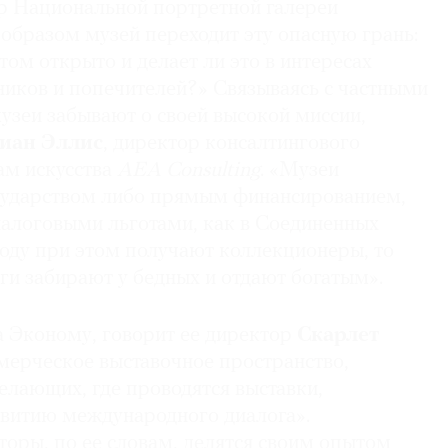
ор Национальной портретной галереи
образом музей переходит эту опасную грань:
этом открыто и делает ли это в интересах
ников и попечителей?» Связываясь с частными
узеи забывают о своей высокой миссии,
иан Эллис
, директор консалтингового
ам искусства
AEA Consulting
. «Музеи
сударством либо прямым финансированием,
налоговыми льготами, как в Соединенных
году при этом получают коллекционеры, то
ьги забирают у бедных и отдают богатым».
 Эконому, говорит ее директор
Скарлет
мерческое выставочное пространство,
елающих, где проводятся выставки,
витию международного диалога».
оры, по ее словам, делятся своим опытом