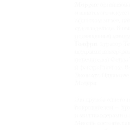
Моррис
организова
© 2021 The Art Newspaper Russia
и азиатского искусс
афинском музее, наз
судовладельца. В ны
посвященный миним
Годфри
, куратор Т
щедрыми пожертвова
попечителей Фонда 
и фандрайзингом. В 
Эконому. Однако ее 
Модерн.
Эта дружба одного 
покровителем — при
и миллиардерами в 
Многие состоятельн