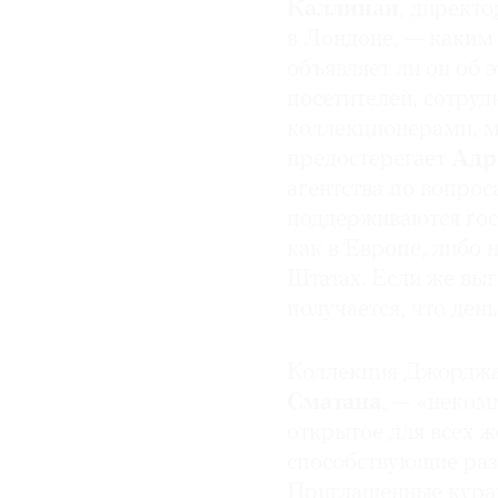
Каллинан
, директ
в Лондоне, — каким 
объявляет ли он об 
посетителей, сотруд
коллекционерами, м
предостерегает
Адр
агентства по вопрос
поддерживаются го
как в Европе, либо 
Штатах. Если же вы
получается, что ден
Коллекция Джорджа
Сматана
, — «неком
открытое для всех ж
способствующие раз
Приглашенные курат