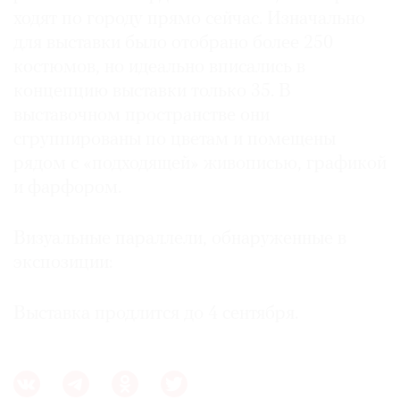
ходят по городу прямо сейчас. Изначально
для выставки было отобрано более 250
костюмов, но идеально вписались в
концепцию выставки только 35. В
©
выставочном пространстве они
2021
сгруппированы по цветам и помещены
The
Art
рядом с «подходящей» живописью, графикой
Newspaper
и фарфором.
Russia
Визуальные параллели, обнаруженные в
экспозиции:
Выставка продлится до 4 сентября.