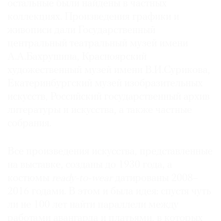
остальные были найдены в частных
Где
коллекциях. Произведения графики и
найти
живописи дали Государственный
газету
центральный театральный музей имени
Контакты
А.А.Бахрушина, Красноярский
редакции
художественный музей имени В.И.Сурикова,
Авторы
Екатеринбургский музей изобразительных
Медиакит
искусств, Российский государственный архив
литературы и искусства, а также частные
Mediakit
собрания.
Все произведения искусства, представленные
на выставке, созданы до 1930 года, а
костюмы
ready-to-wear
датированы 2008–
2016 годами. В этом и была идея: спустя чуть
ли не 100 лет найти параллели между
работами авангарда и платьями, в которых