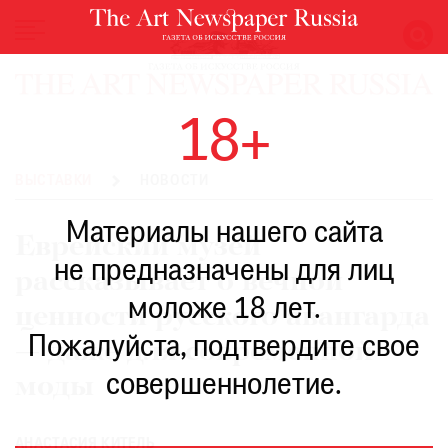
НОВОСТИ
18+
ВЫСТАВКИ
РЕСТАВРАЦИЯ
ВЫСТАВКИ
НОВОСТИ
КНИГИ
Материалы нашего сайта
ПО
Еврейский музей
ПУТИ
не предназначены для лиц
рассказывает о вечной
РЕЙТИНГ
моложе 18 лет.
МУЗЕЕВ
ценности русского авангарда
РОСКОШЬ
Пожалуйста, подтвердите свое
— даже для современной
ПРИГЛАШЕНИЯ
совершеннолетие.
моды
АНАСТАСИЯ КИТЕЛЬ