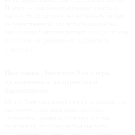
Тема, заявленная в книге «Мэрилин Монро.
Портрет», неизбежно вызывает в памяти
работы Энди Уорхола, но вообще-то он был
не единственным, кто использовал образ
кинозвезды. Читатели узнают о том, кого еще
и на какие свершения она вдохновила
31.07.2026
Выставка Джеймса Уистлера,
художника с задиристым
характером
Музей Тейт проливает свет на «невероятное
мастерство, магию и разнообразие»
творчества Джеймса Уистлера. Но как
получилось, что лондонская выставка —
всего четвертая ретроспектива художника