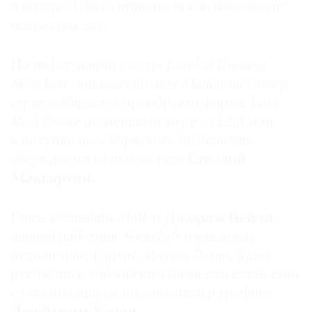
о котором было принято после нескольких
Где
непростых лет.
найти
газету
По информации газеты
London Evening
Контакты
Standard
, лондонский дом
Mallett
на Довер-
редакции
стрит собирается приобрести фирма
Levy
Авторы
Real Estate
по меньшей мере за £2,3 млн,
Медиакит
а покупка нью-йоркского помещения
Mediakit
обсуждается с модельером
Стеллой
Маккартни.
Глава компании
Mallett
Джордж Бейли
,
давний работник
Sotheby’s
и владелец
онлайн-платформы
Auction Room
, будет
руководить лондонским бизнесом совместно
со специалистом по живописи и графике