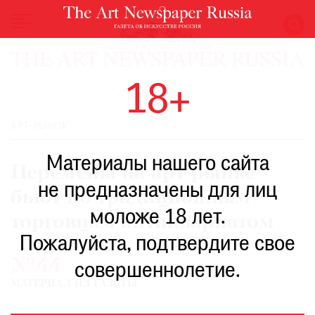
НОВОСТИ
18+
ВЫСТАВКИ
РЕСТАВРАЦИЯ
АРТ-РЫНОК
КНИГИ
Материалы нашего сайта
ПО
Перемены на арт-рынке
ПУТИ
не предназначены для лиц
бьют по традиционным
РЕЙТИНГ
моложе 18 лет.
МУЗЕЕВ
торговцам антиквариатом
РОСКОШЬ
Пожалуйста, подтвердите свое
№44
ПРИГЛАШЕНИЯ
совершеннолетие.
МАТЕРИАЛ ИЗ ГАЗЕТЫ