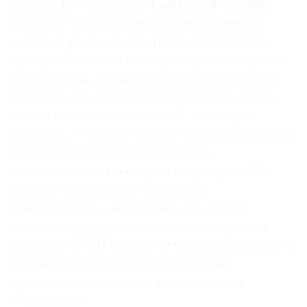
Phillips
. Его директор
Саймон Филлипс
говорит, что они, «безусловно, надеются
остаться здесь», несмотря на повышение
арендной платы и конкуренцию со стороны
домов моды. «Действительно, в последние
полтора-два десятилетия закрылось очень
много известных заведений, — говорит
Филлипс, — но я не думаю, что эта тенденция
носит глобальный характер или
свидетельствует о смерти индустрии». Он
видит в лице
Mallett
«здоровую
конкуренцию», но считает, что фирме
«следовало сосредоточиться на торговле
мебелью XVIII века, а не пытаться создавать
новые филиалы, и уж тем более не
становиться открытым акционерным
обществом».