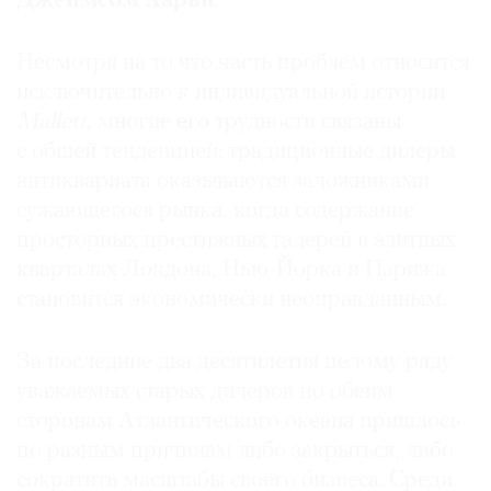
Джеймсом Харви
.
Несмотря на то что часть проблем относится
исключительно к индивидуальной истории
©
Mallett
, многие его трудности связаны
2021
с общей тенденцией: традиционные дилеры
The
антиквариата оказываются заложниками
Art
сужающегося рынка, когда содержание
Newspaper
просторных престижных галерей в элитных
Russia
кварталах Лондона, Нью-Йорка и Парижа
становится экономически неоправданным.
За последние два десятилетия целому ряду
уважаемых старых дилеров по обеим
сторонам Атлантического океана пришлось
по разным причинам либо закрыться, либо
сократить масштабы своего бизнеса. Среди