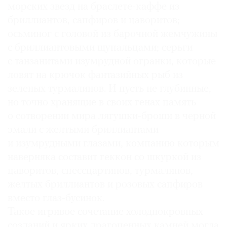
морских звезд на браслете-каффе из
бриллиантов, сапфиров и цаворитов;
осьминог с головой из барочной жемчужины
с бриллиантовыми щупальцами; серьги
с танзанитами изумрудной огранки, которые
ловят на крючок фантазийных рыб из
зеленых турмалинов. И пусть не глубинные,
но точно хранящие в своих генах память
о сотворении мира лягушки-броши в черной
эмали с желтыми бриллиантами
и изумрудными глазами, компанию которым
наверняка составит геккон со шкуркой из
цаворитов, спессцартинов, турмалинов,
желтых бриллиантов и розовых сапфиров
вместо глаз-бусинок.
Такое игривое сочетание холоднокровных
созданий и ярких драгоценных камней могла