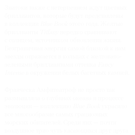
Знатоки также с нетерпением ждут цветных
бриллиантов, которые будут представлены
в коллекции
Blue Book
этого года. Желтые
бриллианты
Tiffany
нередко сравнивают
с солнцем, источником обновления жизни.
Безграничная энергия самой близкой к нам
звезды отражается в кольцах с желтовато-
зелеными бриллиантами оттенка
Fancy
Intense
в окружении белых багетных камней.
Франческа Амфитеатроф не просто так
размышляла о глубинах океана и процессе
эволюции — коллекцию
Blue Book
украсило
все многообразие самых грациозных
морских обитателей. Среди них — почти
воздушное трио чуть касающихся друг друга