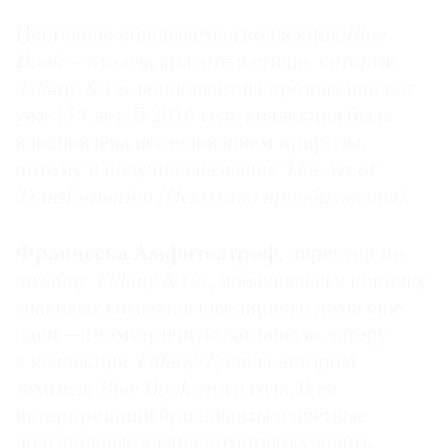
Постоянно обновляемая коллекция
Blue
Book
— это ода красоте и стилю, которые
Tiffany & Co.
воплощает на протяжении вот
©
уже 179 лет. В 2016 году коллекция была
2021
вдохновлена исследованием природы,
The
потому и получила название
The Art of
Art
Transformation (Искусство преображения)
.
Newspaper
Russia
Франческа Амфитеатроф
, директор по
дизайну
Tiffany & Co.
, добавившая в копилку
знаковых символов ювелирного дома еще
один — геометричную заглавную литеру
в коллекции
Tiffany T
, стала автором
замысла
Blue Book
этого года. В ее
интерпретации бриллианты и цветные
драгоценные камни помогают уловить