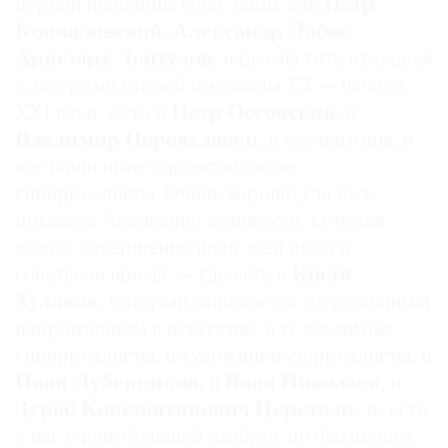
первой половины века, таких как
Петр
Кончаловский
,
Александр Лабас
,
Аристарх Лентулов
, и разместить их рядом
с авторами второй половины XX — начала
©
XXI века. «Это и
Петр Оссовский
, и
2021
Владимир Переяславец
, и скульпторы, и
The
все наши ныне здравствующие
Art
гиперреалисты. Очень хорошо удалось
Newspaper
показать Академию художеств, которая
Russia
сейчас совершенно иная, чем была в
советское время, — где есть и
Костя
Худяков
, который занимается современным
направлением в искусстве, и те же самые
гиперреалисты, и художники-сюрреалисты, и
Иван Лубенников
, и
Ваня Николаев
, и
Зураб Константинович Церетели
, то есть
у нас очень большой разброс по фамилиям,