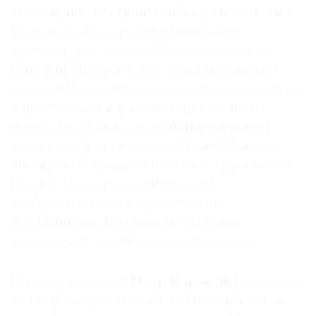
экспозиции: ее строительство, Московский
Где
найти
Кремль, война, храмы и памятники
газету
архитектуры, новый облик столицы и ее
горожан. Всего в залах музея выставлено
Контакты
около 400 экспонатов: живопись, скульптура
редакции
и предметы декоративно-прикладного
Авторы
искусства. Основу экспозиции составили
Медиакит
вещи из собрания самого Музея Москвы,
Mediakit
часть работ предоставил Союз художников
России, Государственный музей
изобразительных искусств имени
А.С.Пушкина, Российская академия
художеств и частные коллекционеры.
Куратор выставки
Петр Баранов
рассказал,
что ему интересно было взять художников