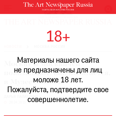
НОВОСТИ
18+
ВЫСТАВКИ
РЕСТАВРАЦИЯ
НОВОСТИ
МОСКВА РОССИЯ
КНИГИ
Материалы нашего сайта
ПО
Москву и москвичей
ПУТИ
не предназначены для лиц
показывают, как полагается,
РЕЙТИНГ
моложе 18 лет.
МУЗЕЕВ
в Музее Москвы
РОСКОШЬ
Пожалуйста, подтвердите свое
ПРИГЛАШЕНИЯ
ДАРЬЯ ПАЛАТКИНА
совершеннолетие.
28.04.2016