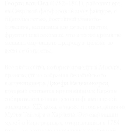
Георга ван Оса
(1782–1861), работавшего
на Севрской фарфоровой мануфактуре, с
тщательностью, достойной ученого-
ботаника, выписаны все детали цветов,
©
фруктов и насекомых, что в то же время не
2021
мешало ему видеть природу в целом, во
The
всем ее богатстве.
Art
Newspaper
Все экспонаты, которые приедут в Москву,
Russia
происходят из собрания бельгийского
коллекционера
Джефа Радемакерса
,
который считается крупнейшим в Европе
собирателем голландской и фламандской
живописи XIX века, а также произведения из
Музея Тейлора в Харлеме. Это старейший
музей в Нидерландах, открывшийся в 1784
году, где, помимо уникальных коллекций