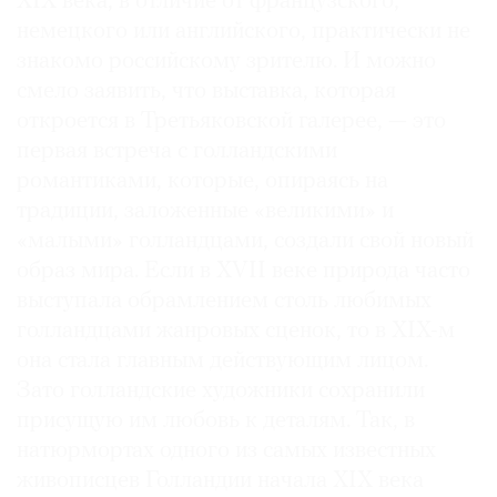
XIX века, в отличие от французского,
Где
немецкого или английского, практически не
найти
знакомо российскому зрителю. И можно
газету
смело заявить, что выставка, которая
откроется в Третьяковской галерее, — это
Контакты
редакции
первая встреча с голландскими
романтиками, которые, опираясь на
Авторы
традиции, заложенные «великими» и
Медиакит
«малыми» голландцами, создали свой новый
Mediakit
образ мира. Если в XVII веке природа часто
выступала обрамлением столь любимых
голландцами жанровых сценок, то в XIX-м
она стала главным действующим лицом.
Зато голландские художники сохранили
присущую им любовь к деталям. Так, в
натюрмортах одного из самых известных
живописцев Голландии начала XIX века