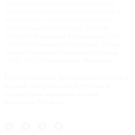
подобранных экспонатов это позволяет:
здесь и портреты, и пейзажи, и марины, и
натюрморты, и жанровые композиции.
Можно сравнить, например, женские
портреты
Корнелиса Круземана
(1797–
1857) и
Золотошвейку
Тропинина, лесные
пейзажи
Баренда Корнелиса Куккука
(1803–1862) и
Сильвестра Щедрина
.
Государственная Третьяковская галерея
Больше чем романтизм. Русская и
голландская живопись первой
половины XIX века