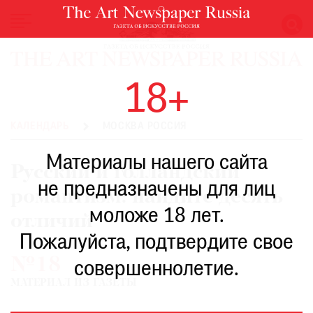
НОВОСТИ
18+
ВЫСТАВКИ
РЕСТАВРАЦИЯ
КАЛЕНДАРЬ
МОСКВА РОССИЯ
КНИГИ
Материалы нашего сайта
ПО
Русский и голландский
ПУТИ
не предназначены для лиц
романтизм: найдите десять
РЕЙТИНГ
моложе 18 лет.
МУЗЕЕВ
отличий
РОСКОШЬ
Пожалуйста, подтвердите свое
№18
ПРИГЛАШЕНИЯ
совершеннолетие.
МАТЕРИАЛ ИЗ ГАЗЕТЫ