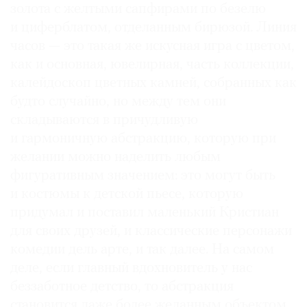
золота с желтыми сапфирами по безелю
и циферблатом, отделанным бирюзой. Линия
часов — это такая же искусная игра с цветом,
как и основная, ювелирная, часть коллекции,
калейдоскоп цветных камней, собранных как
будто случайно, но между тем они
складываются в причудливую
и гармоничную абстракцию, которую при
желании можно наделить любым
фигуративным значением: это могут быть
и костюмы к детской пьесе, которую
придумал и поставил маленький Кристиан
для своих друзей, и классические персонажи
комедии дель арте, и так далее. На самом
деле, если главный вдохновитель у нас
беззаботное детство, то абстракция
становится даже более желанным объектом,