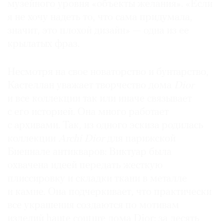
музейного уровня «объекты желания». «Если
я не хочу надеть то, что сама придумала,
значит, это плохой дизайн» — одна из ее
крылатых фраз.
©
2021
Несмотря на свое новаторство и бунтарство,
The
Кастеллан уважает творчество дома
Dior
Art
и все коллекции так или иначе связывает
Newspaper
с его историей. Она много работает
Russia
с архивами. Так, из одного эскиза родилась
коллекции
Archi Dior
для парижской
Биеннале антикваров: Виктуар была
охвачена идеей передать жесткую
плиссировку и складки ткани в металле
и камне. Она подчеркивает, что практически
все украшения создаются по мотивам
изделий haute couture дома Dior: за десять