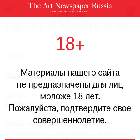
НОВОСТИ
18+
ВЫСТАВКИ
РЕСТАВРАЦИЯ
РОСКОШЬ
КНИГИ
Материалы нашего сайта
ПО
Возвращение в Гранвиль
ПУТИ
не предназначены для лиц
РЕЙТИНГ
№41
моложе 18 лет.
МУЗЕЕВ
МАТЕРИАЛ ИЗ ГАЗЕТЫ
РОСКОШЬ
Пожалуйста, подтвердите свое
ПРИГЛАШЕНИЯ
совершеннолетие.
Новая коллекция Dior Joaillerie
посвящена детству основателя бренда