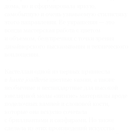
дома, но и сформировала яркую,
Где
найти
самобытную и очень узнаваемую стилистику
газету
этого направления. Ее украшения — это
всегда мастерская работа с цветом
Контакты
и объемом, безупречная с точки зрения
редакции
дизайнерского высказывания и технического
Авторы
воплощения.
Медиакит
Mediakit
Кастеллан одной из первых привнесла
в
haute joaillerie
цветные камни, а также
необычные и нестандартные для высокой
ювелирной моды «низкие» материалы вроде
поделочных камней и слоновой кости,
которые она искусно сочетала
с бриллиантами и сапфирами. Но также
сделала из этих произведений искусства