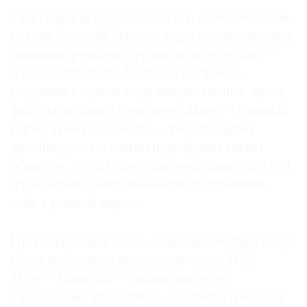
Она собрала в коллекции все свои любимые
камни: зеленый берилл, перидот, аквамарин,
танзанит, розовый турмалин и рубеллит —
и перемешала их будто бы случайно,
соединив в одном изделии различные цвета,
формы, огранку и размер. «Цвет — главный
герой этой коллекции, — рассказывает
дизайнер, — но камни подобраны таким
образом, чтобы один уравновешивал другой
и у каждого была возможность проявить
себя в равной мере».
Продолжением этого оммажа детству Диора
стала небольшая коллекция часов
D de
Dior — Granvillе
— девять моделей
с корпусами из желтого, розового и белого