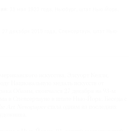
ния
: 31 мая 1923 года, Ньюбург, штат Нью-Йорк,
: 27 декабря 2015 года, Спенсертаун, штат Нью-
сте с 6 до 16 лет жил в девяти разных домах. В
ья обосновалась в Ораделле в штате Нью-Джерси,
тарших классах школы. Там он становится
мериканского искусства, Элсуорт Келли,
ного литературно-художественного журнала и
 пленэрах. Позднее, в Школе Дуайта Морроу, Келли
году Национальную медаль искусств от
любительских театральных постановках и даже
ака Обамы, скончался 27 декабря на 93-м
ля изучения драматического искусства в
ома в Спенсертауне в штате Нью-Йорк. Беседа с
ители не одобряют такой выбор, и он отказывается
he Art Newspaper
стала одним из последних
удожника.
1 году поступил в художественную школу Института