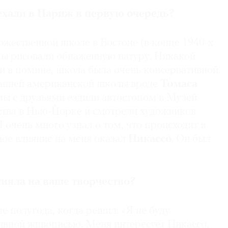
ениям Келли] долее трех минут», написал
Теперь он заявлял, что Келли — один из «самых
ехали в Париж в первую очередь?
ков-абстракционистов своего времени, а эти
боты», которые когда-либо создавал этот
дожественной школе в Бостоне (в конце 1940-х
 мы рисовали обнаженную натуру. Никакой
и в помине, школа была очень консервативной.
ой и пространством. 1984
анней американской школы вроде
Томаса
 мы с друзьями ездили автостопом в Музей
Келли представил серию работ из алюминия и стали
ства в Нью-Йорке и смотрели художников
елли
и
Марго Левин
в Нью-Йорке и Лос-Анджелесе.
очень много узнал о том, что происходит в
и прикреплены к стене, но в то же время одним из
ое влияние на меня
оказал
Пикассо
. Он был
В коротком тексте в каталоге выставки Келли
освободить форму от ее основания, а затем
к, чтобы она находилась в отчетливых отношениях
странством».
ияла на ваше творчество?
елли считает эти произведения скульптурами («они
 полугода, когда решил: «Я не буду
азываю их скульптурами»), они, несомненно,
ивной живописью. Меня интересует Пикассо,