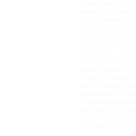
Не знаю, насколько
коллекционеры
Джо 
Моне
, но я раньше 
коллекции Музея совр
сена, написанных в 
письмо его приемном
Серия «Чатем»
в Буф
студию Моне. Конечн
Оранжери (Музей Ор
Через год после пере
над 19 Г-образными с
в 1927 году. —
TAN
)
название «
Чатем»
по 
был не очень-то от
новую студию. В осно
художественная тус
балок в рабочем прос
из игры. На самом де
монохромных панелей,
была буквально заби
переломной в карьере
невозможно. А больш
Дональд Джадд
и
Дж
15 огромных картин.
немногочисленных пр
оказались там, пасы
в художественной га
что никогда раньше
Йорк выставка работ 
художниками, увиде
Крамер, который годо