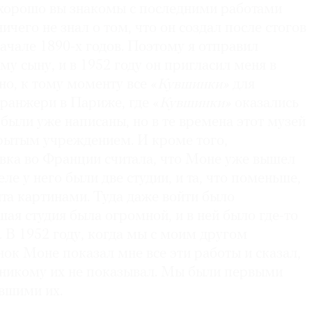
 хорошо вы знакомы с последними работами
Кэрол
и
Рональд Лаудер
, и теперь оно находится в
ничего не знал о том, что он создал после стогов
еменного искусства в Нью-Йорке.
начале 1890-х годов. Поэтому я отправил
у сыну, и в 1952 году он пригласил меня в
фало. 1971
о, к тому моменту все «
Кувшинки»
для
анжери в Париже, где «
Кувшинки»
оказались
езда в Спенсертаун Элсуорт Келли начал работу
оставными картинами. Эта серия получила
 были уже написаны, но в те времена этот музей
наименованию города, в котором он открыл свою
крытым учреждением. И кроме того,
ве идеи лежит образ пересечения поперечных
овка во Франции считала, что Моне уже вышел
транстве. Каждая картина состоит из двух
ле у него были две студии, и та, что поменьше,
 соединенных между собой. Эта серия стала
та картинами. Туда даже войти было
 Келли. Критики, в том числе
Хилтон Крамер
,
ая студия была огромной, и в ней было где-то
он Канадей
, весьма прохладно отзывались о его
 В 1952 году, когда мы с моим другом
едыдущих выставках, но открывшаяся в 1972 году
нок Моне показал мне все эти работы и сказал,
лерее
Albright-Knox
в Буффало в том же штате Нью-
 никому их не показывал. Мы были первыми
из серии «
Чатем»
была принята ими благосклонно.
вшими их.
м ранее находил «крайне трудным не терять