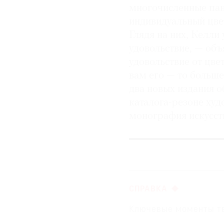
многочисленные пан
индивидуальный цве
Глядя на них, Келли
удовольствие, — объ
удовольствие от цве
вам его — то больше
два новых издания 
каталога-резоне худ
монография искусс
СПРАВКА
Ключевые моменты тв