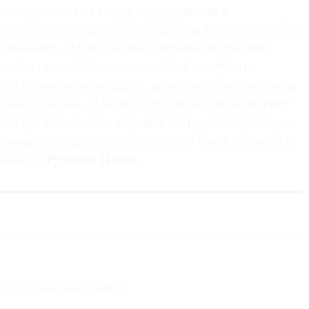
ели, каждая из которых окрашена в
т, расположены рядом или одна поверх другой.
 улыбался. «Мои работы должны доставлять
яснил он. — Если вы способны получить
та и соотношения форм, и им удается доставить
го и не надо». В этом году также увидели свет
об Элсуорте Келли: первый том долгожданного
ожника (за ним последуют еще шесть томов) и
твоведа
Трисии Пайк
.
орческой биографии