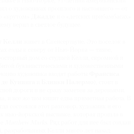
ставке в Нью-Йорке, 91-летний американский
 ушел оттуда в 1943 году по мобилизации. Его
л о художниках прошлого и настоящего — от
зование частично связано с вооруженными силами
 о «крутом»
Джадде
и о «детских прибамбасах»
женерного маскировочного батальона, где он
ему верил в светлое будущее.
тские плакаты и камуфляжные узоры. После войны
оне, но в 1948 году отправился в Париж. Благодаря
нослужащих он жил в французской столице на
т Келли
живет в Спенсертауне. Это поселок в
 и обучался в Школе изящных искусств.
сах езды к северу от Нью-Йорка — тихое,
росторный дом со студией Келли, скромной и
набитой букинистическими и художественными
лекцию художника входят работы
Франсиса
 де Кунинга
и
Блинки Палермо
), стоит в
сной дороги и не сразу заметен за деревьями.
а, и все же там кипит едва приметная работа. В
гда состоялся этот разговор, художник и его
 к нью-йоркской выставке, которая прошла в
ее
Matthew Marks
. Ряд работ для нее был создан
, разработанных Келли много лет назад: