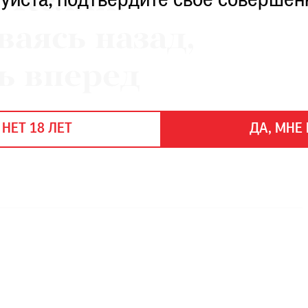
 Келли.
уйста, подтвердите свое совершен
аясь назад,
ь вперед
 НЕТ 18 ЛЕТ
ДА, МНЕ 