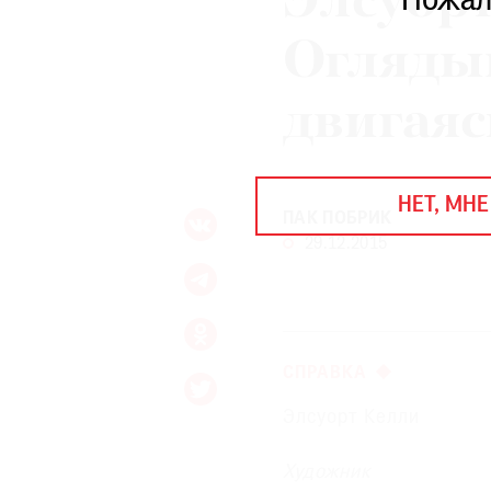
Элсуорт
Пожал
ЕЖЕГОДНАЯ ПРЕМИЯ
КИНОФЕСТИВАЛЬ
Оглядыв
двигаяс
Подписаться на новости
Подписаться на газету
НЕТ, МНЕ
Где найти газету
ПАК ПОБРИК
29.12.2015
Контакты редакции
Авторы
Медиакит
Mediakit
СПРАВКА
Элсуорт Келли
Художник