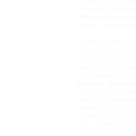
Готовясь к новой вы
Пратта в Бруклине, но
живописец размышля
художественное обра
Моне
до
Колдера
,
и работой для 603 Ин
Кунса
— и по-прежн
рисовал пропагандис
недолго учится в Бост
закону о правах воен
С 1970 года
Элсуор
протяжении шести лет
двух с половиной ча
спокойное место. П
чистой, до отказа 
богатствами (в кол
Пикабиа
,
Виллема
стороне от двухполо
Внутри студии тишин
начале 2015 года, ко
команда готовились
мае — июне в галер
на основе концепций