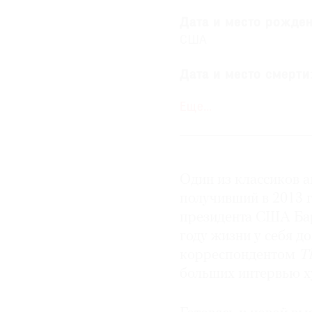
Дата и место рожде
© 2021 The Art Newspaper Russia
США
Дата и место смерти
Йорк, США
Еще…
Ранние
годы
: в возра
конце концов его сем
где Келли учился в с
Один из классиков а
иллюстратором школь
начинает рисовать на
получивший в 2013 
принимает участие в 
президента США Бар
получает стипендию д
году жизни у себя д
колледже, но его род
корреспондентом
T
от этой идеи.
больших интервью х
Образование
: в 194