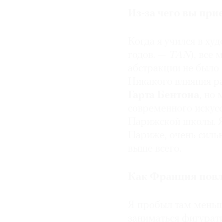
интереса к [произвед
восторженный отзыв. 
Из-за чего вы при
бесстрашных» художни
картины — «лучшие ра
Когда я учился в ху
художник.
годов. —
TAN
), все
абстракции не было 
Эксперименты с форм
Никакого влияния р
Гарта Бентона
, но
В 1984 году Элсуорт 
современного искус
в галереях
Лео Каст
Парижской школы. Я 
Все произведения был
Париже, очень сильн
углов касались пола. 
выше всего.
объяснял, что хотел «
разработать форму та
с окружающим ее про
Как Франция повл
Несмотря на то что К
Я пробыл там меньше
тяжелые, поэтому я н
заниматься фигурат