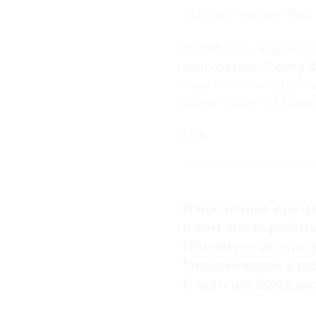
«Скульптура для боль
В 1950 году, живя во
композитору
Джону 
куда более масштабн
целую стену». В Евро
работы, а свое перво
Еще…
сделал в 1957 году у
«Скульптура для бол
более 3 м в высоту и 
В последнее врем
Центра Пенна в Фила
Клинга
. Опыт оказал
в том числе работ
владельцем здания, о
Институте искусст
сама возможность со
Уильямстауне в шт
важной («и не только 
С чего все начало
искусствовед
Джеймс
Келли выкупил скульп