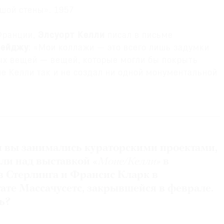
шой стены». 1957
 Франции,
Элсуорт Келли
писал в письме
Кейджу
: «Мои коллажи — это всего лишь задумки
ых вещей — вещей, которые могли бы покрыть
пе Келли так и не создал ни одной монументальной
е крупномасштабное трехмерное произведение он
же после возвращения в США.
ьшой стены»
(1957), размеры которой составляют
19 м в длину, первоначально художник создал для
я вы занимались кураторскими проектами,
дельфии по приглашению архитектора
Винсента
ся не слишком удачным (Келли пришлось бороться с
али над выставкой «
Моне/Келли»
в
тстаивая финальную версию произведения), но
в Стерлинга и Франсис Кларк в
здать масштабную работу оказалась крайне
ате Массачусетс, закрывшейся в феврале.
из-за того, что Келли был на мели», пишет
сь?
 Мейер
). Когда в 1987 году здание было продано,
туру. Позднее произведение приобрели