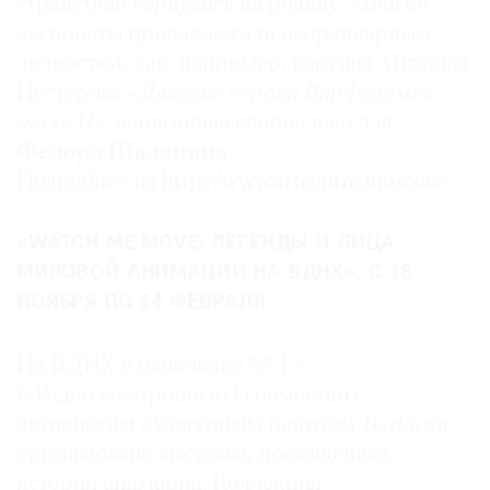
странствий вернулись на родину.
Многие
экспонаты принадлежали неординарным
личностям, как, например, картина Михаила
Нестерова «
Явление отрока Варфоломея,
часть II»
, написанная специально для
Федора Шаляпина
.
Подробнее на
http://www.artcentre.moscow/
«WATCH ME MOVE: ЛЕГЕНДЫ И ЛИЦА
МИРОВОЙ АНИМАЦИИ НА ВДНХ». С 18
НОЯБРЯ ПО 14 ФЕВРАЛЯ
На ВДНХ в павильоне № 15
(«Радиоэлектроника») совместно с
британским культурным центром
Barbican
организована выставка, посвященная
истории анимации. Коллекция