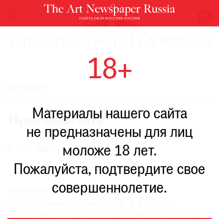
НОВОСТИ
18+
ВЫСТАВКИ
РЕСТАВРАЦИЯ
КАЛЕНДАРЬ
КНИГИ
Материалы нашего сайта
ПО
Приглашения
ПУТИ
не предназначены для лиц
РЕЙТИНГ
моложе 18 лет.
МУЗЕЕВ
13.11.2015
РОСКОШЬ
Пожалуйста, подтвердите свое
ПРИГЛАШЕНИЯ
совершеннолетие.
Большие художники, выросшие из
подросткового стрит-арта, в
RuArts
,
художественные сокровища России в храме