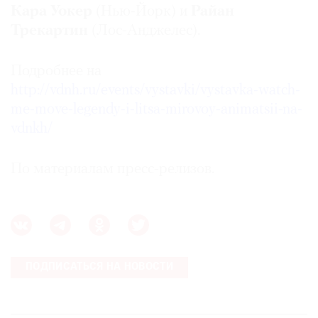
Кара Уокер
(Нью-Йорк) и
Райан
Трекартин
(Лос-Анджелес).
Подробнее на
http://vdnh.ru/events/vystavki/vystavka-watch-
me-move-legendy-i-litsa-mirovoy-animatsii-na-
vdnkh/
По материалам пресс-релизов.
ПОДПИСАТЬСЯ НА НОВОСТИ