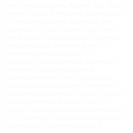
двух гостей из Европы:
SatOne (Сэт Уан)
из
Где
найти
Мюнхена и
Finsta (Финста)
из Стокгольма.
газету
Все они начинали свой творческий путь с
рисования на улице, а затем нашли себя в
Контакты
других жанрах: в иллюстрации, графике и
редакции
монументальной живописи. Никто из
Авторы
участников выставки не мог себе
Медиакит
представить, как серьезно их юношеское
Mediakit
увлечение граффити повлияет на
дальнейшую жизнь и что благодаря ему
спустя годы они станут частью мирового
сообщества художников, которые попали в
мир современного искусства с улиц. В
рамках экспозиции художники размышляют
о том, какую роль играют непредвиденные
обстоятельства в жизни человека, и