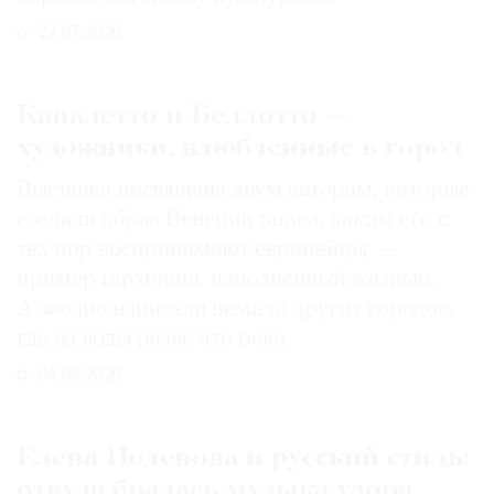
27.07.2026
Каналетто и Беллотто —
художники, влюбленные в город
Выставка посвящена двум авторам, которые
создали образ Венеции таким, каким его c
тех пор воспринимают европейцы, —
пример гармонии, наполненный жизнью.
А заодно написали немало других городов,
где из воды разве что река
04.08.2026
Елена Поленова и русский стиль:
откуда бралась музыка узора