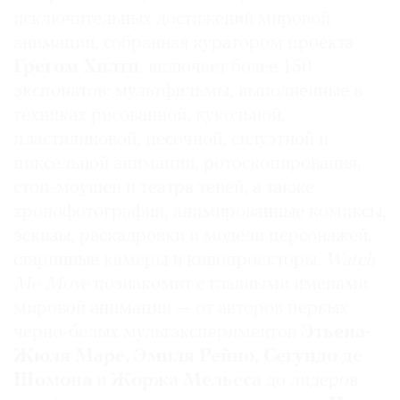
исключительных достижений мировой
анимации, собранная куратором проекта
Грегом Хилти
, включает более 150
экспонатов: мультфильмы, выполненные в
техниках рисованной, кукольной,
пластилиновой, песочной, силуэтной и
пиксельной анимации, ротоскопирования,
стоп-моушен и театра теней, а также
хронофотографии, анимированные комиксы,
эскизы, раскадровки и модели персонажей,
старинные камеры и кинопроекторы.
Watch
Me Move
познакомит с главными именами
мировой анимации — от авторов первых
черно-белых мультэкспериментов
Этьена-
Жюля Маре, Эмиля Рейно, Сегундо де
Шомона
и
Жоржа Мельеса
до лидеров