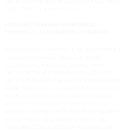
предлагают зрителям задуматься над этим.
Подробнее на
www.ruarts.ru
«ХУДОЖЕСТВЕННЫЕ СОКРОВИЩА
©
РОССИИ». С 14 НОЯБРЯ ПО 31 ЯНВАРЯ
2021
The
В Москве (ул. Волхонка, д. 15, на территории
Art
комплекса храма Христа Спасителя)
Newspaper
открывается уникальное выставочное
Russia
пространство «Центр искусств», созданное
при участии внука
Гала
, музы
Сальвадора
Дали
. Благодаря новейшим технологиям, в
музее создается голограммная синергия —
сочетание зрительного, кинетического,
звукового и интеллектуального восприятия
классических произведений искусства
.
Открытие Центра искусств ознаменуется