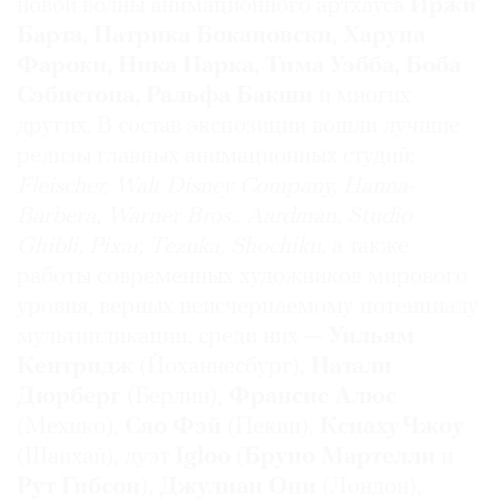
новой волны анимационного артхауса
Иржи
Барта, Патрика Бокановски, Харуна
Фароки, Ника Парка, Тима Уэбба, Боба
Сэбистона, Ральфа Бакши
и многих
других.
В состав экспозиции вошли лучшие
релизы главных анимационных студий:
Fleischer, Walt Disney Company, Hanna-
Barbera, Warner Bros., Aardman, Studio
Ghibli, Pixar, Tezuka, Shochiku
, а также
работы современных художников мирового
уровня, верных неисчерпаемому потенциалу
мультипликации, среди них —
Уильям
Кентридж
(Йоханнесбург),
Натали
Дюрберг
(Берлин),
Франсис Алюс
(Мехико),
Сяо Фэй
(Пекин),
Ксиаху Чжоу
(Шанхай), дуэт
Igloo
(
Бруно Мартелли
и
Pут Гибсон
),
Джулиан Опи
(Лондон),