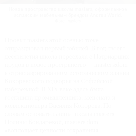
Новое пространство школы masters, оформленное
Новое пространство школы masters, оформленное
Новое пространство школы masters, оформленное
Новое пространство школы masters, оформленное
испанским мебельным брендом Andreu World.
испанским мебельным брендом Andreu World.
испанским мебельным брендом Andreu World.
испанским мебельным брендом Andreu World.
Фото: masters
Фото: masters
Фото: masters
Фото: masters
Проект masters этой осенью тоже
отпраздновал первый юбилей. В год своего
десятилетия школа переехала с Патриарших
прудов в новое пространство — masters:dom
в отреставрированном историческом здании
Кокоревского подворья на Софийской
набережной. В XIX веке здесь была
гостиница промышленника, мецената и
коллекционера Василия Кокорева. По
словам основательницы школы masters
Полины Бондаревой, masters:dom
«воплощает ценности сохранения