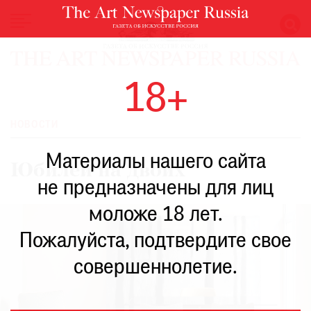
НОВОСТИ
18+
ВЫСТАВКИ
РЕСТАВРАЦИЯ
НОВОСТИ
КНИГИ
Материалы нашего сайта
ПО
Юбилей на двоих
ПУТИ
не предназначены для лиц
РЕЙТИНГ
моложе 18 лет.
МУЗЕЕВ
РОСКОШЬ
Пожалуйста, подтвердите свое
ПРИГЛАШЕНИЯ
совершеннолетие.