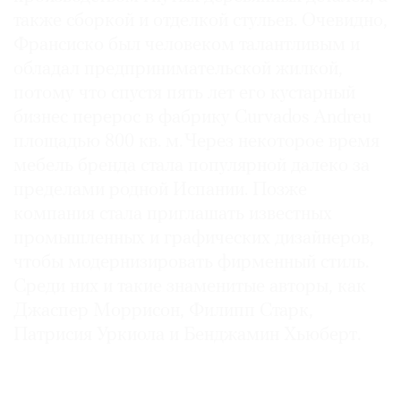
также сборкой и отделкой стульев. Очевидно,
Франсиско был человеком талантливым и
обладал предпринимательской жилкой,
потому что спустя пять лет его кустарный
©
бизнес перерос в фабрику Curvados Andreu
2021
The
площадью 800 кв. м. Через некоторое время
Art
мебель бренда стала популярной далеко за
Newspaper
пределами родной Испании. Позже
Russia
компания стала приглашать известных
промышленных и графических дизайнеров,
чтобы модернизировать фирменный стиль.
Среди них и такие знаменитые авторы, как
Джаспер Моррисон, Филипп Старк,
Патрисия Уркиола и Бенджамин Хьюберт.