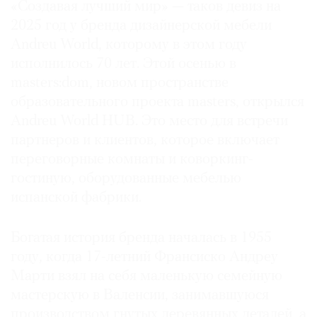
«Создавая лучший мир» — таков девиз на
Где
2025 год у бренда дизайнерской мебели
найти
Andreu World, которому в этом году
газету
исполнилось 70 лет. Этой осенью в
Контакты
masters:dom, новом пространстве
редакции
образовательного проекта masters, открылся
Авторы
Andreu World HUB. Это место для встречи
Медиакит
партнеров и клиентов, которое включает
Mediakit
переговорные комнаты и коворкинг-
гостиную, оборудованные мебелью
испанской фабрики.
Богатая история бренда началась в 1955
году, когда 17-летний Франсиско Андреу
Марти взял на себя маленькую семейную
мастерскую в Валенсии, занимавшуюся
производством гнутых деревянных деталей, а