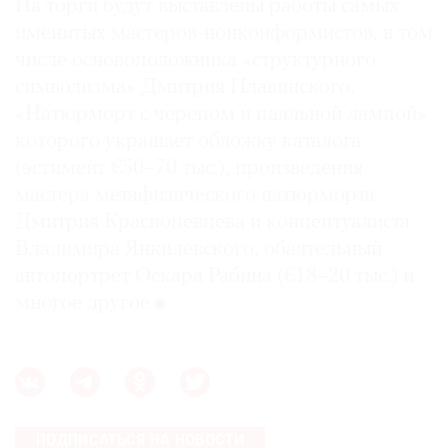
На торги будут выставлены работы самых
именитых мастеров-нонконформистов, в том
числе основоположника «структурного
символизма» Дмитрия Плавинского,
«Натюрморт с черепом и паяльной лампой»
которого украшает обложку каталога
(эстимейт €50–70 тыс.), произведения
мастера метафизического натюрморта
Дмитрия Краснопевцева и концептуалиста
Владимира Янкилевского, обаятельный
автопортрет Оскара Рабина (€18–20 тыс.) и
многое другое
ПОДПИСАТЬСЯ НА НОВОСТИ