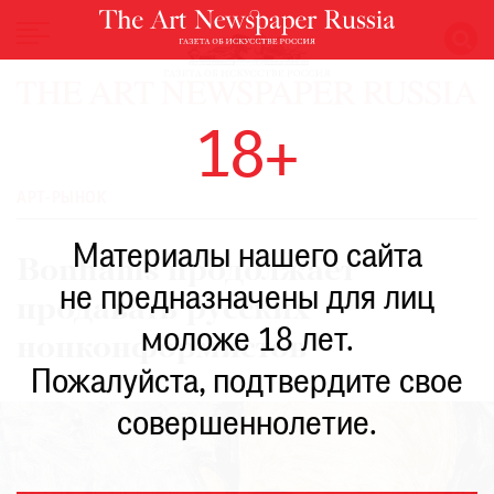
НОВОСТИ
18+
ВЫСТАВКИ
РЕСТАВРАЦИЯ
АРТ-РЫНОК
КНИГИ
Материалы нашего сайта
ПО
Bonhams продолжает
ПУТИ
не предназначены для лиц
продавать русских
РЕЙТИНГ
моложе 18 лет.
МУЗЕЕВ
нонконформистов
РОСКОШЬ
Пожалуйста, подтвердите свое
ПРИГЛАШЕНИЯ
совершеннолетие.