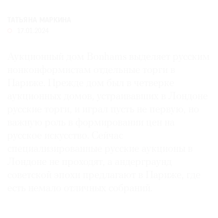
Где
найти
ТАТЬЯНА МАРКИНА
газету
17.01.2024
Контакты
Аукционный дом Bonhams выделяет русским
редакции
нонконформистам отдельные торги в
Авторы
Париже. Прежде дом был в четверке
Медиакит
аукционных домов, устраивавших в Лондоне
Mediakit
русские торги, и играл пусть не первую, но
важную роль в формировании цен на
русское искусство. Сейчас
специализированные русские аукционы в
Лондоне не проходят, а андерграунд
советской эпохи предлагают в Париже, где
есть немало отличных собраний.