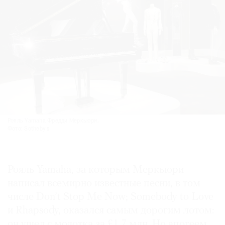
Рояль Yamaha Фредди Меркьюри.
Фото: Sotheby's
Рояль Yamaha, за которым Меркьюри
написал всемирно известные песни, в том
числе Don’t Stop Me Now; Somebody to Love
и Rhapsody, оказался самым дорогим лотом:
он ушел с молотка за £1,7 млн. Но апогеем