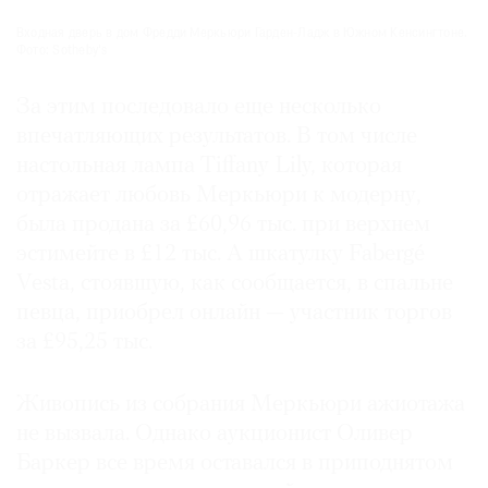
Входная дверь в дом Фредди Меркьюри Гарден-Ладж в Южном Кенсингтоне.
Фото: Sotheby's
За этим последовало еще несколько
впечатляющих результатов. В том числе
настольная лампа Tiffany Lily, которая
отражает любовь Меркьюри к модерну,
была продана за £60,96 тыс. при верхнем
эстимейте в £12 тыс. А шкатулку Fabergé
Vesta, стоявшую, как сообщается, в спальне
певца, приобрел онлайн — участник торгов
за £95,25 тыс.
Живопись из собрания Меркьюри ажиотажа
не вызвала. Однако аукционист Оливер
Баркер все время оставался в приподнятом