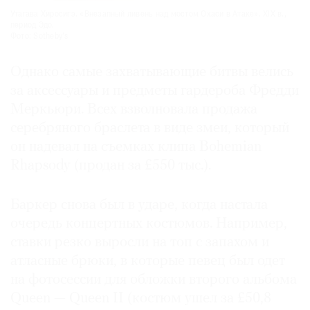
Утагава Хиросигэ. «Внезапный ливень над мостом Охаси в Атаке». XIX в.,
период Эдо.
Фото: Sotheby's
Однако самые захватывающие битвы велись
за аксессуары и предметы гардероба Фредди
Меркьюри. Всех взволновала продажа
серебряного браслета в виде змеи, который
он надевал на съемках клипа Bohemian
Rhapsody (продан за £550 тыс.).
Баркер снова был в ударе, когда настала
очередь концертных костюмов. Например,
ставки резко выросли на топ с запахом и
атласные брюки, в которые певец был одет
на фотосессии для обложки второго альбома
Queen — Queen II (костюм ушел за £50,8