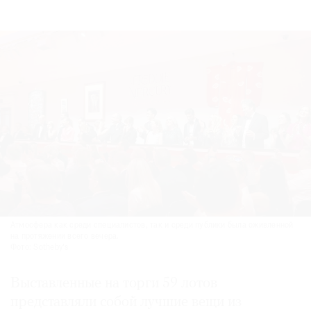
©
2021
The
Art
Newspaper
Russia
Атмосфера как среди специалистов, так и среди публики была оживленной
на протяжении всего вечера.
Фото: Sotheby's
Выставленные на торги 59 лотов
представляли собой лучшие вещи из