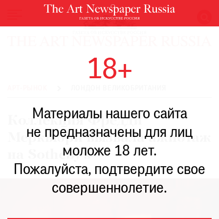
НОВОСТИ
18+
ВЫСТАВКИ
РЕСТАВРАЦИЯ
АРТ-РЫНОК
ЛОНДОН ВЕЛИКОБРИТАНИЯ
КНИГИ
Материалы нашего сайта
ПО
Коллекция Фредди
ПУТИ
не предназначены для лиц
Меркьюри вызвала ажиотаж
РЕЙТИНГ
моложе 18 лет.
МУЗЕЕВ
на Sotheby’s
РОСКОШЬ
Пожалуйста, подтвердите свое
ПРИГЛАШЕНИЯ
совершеннолетие.