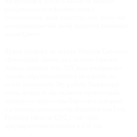
настроении и, когда в какой-то момент
разорвалась телефонная связь с
покупателем, даже пошутил, что, пока она
восстанавливается, всем придется распевать
песни Queen.
Яркая гравюра на дереве Утагавы Хиросигэ
«Внезапный ливень над мостом Охаси в
Атаке» (период Эдо, XIX век) изображает
ливень, обрушивающийся на идущих по
мосту пешеходов. Эту работу Меркьюри
очень ценил, и она является прекрасным
примером творчества Хиросигэ, который
вдохновил среди прочих Винсента ван Гога.
Гравюра ушла за £292,1 тыс. при
предварительной оценке в £50 тыс.