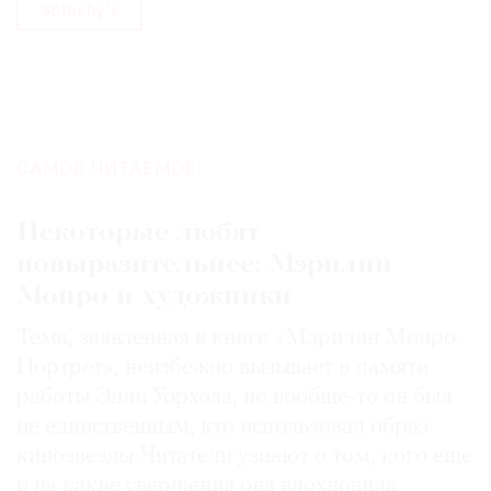
Sotheby’s
САМОЕ ЧИТАЕМОЕ:
Некоторые любят
повыразительнее: Мэрилин
Монро и художники
Тема, заявленная в книге «Мэрилин Монро.
Портрет», неизбежно вызывает в памяти
работы Энди Уорхола, но вообще-то он был
не единственным, кто использовал образ
кинозвезды. Читатели узнают о том, кого еще
и на какие свершения она вдохновила