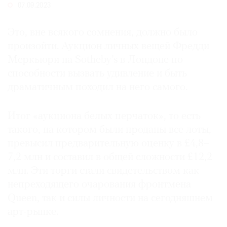
07.09.2023
Где
найти
газету
Это, вне всякого сомнения, должно было
произойти. Аукцион личных вещей Фредди
Контакты
Меркьюри на Sotheby’s в Лондоне по
редакции
способности вызвать удивление и быть
Авторы
драматичным походил на него самого.
Медиакит
Mediakit
Итог «аукциона белых перчаток», то есть
такого, на котором были проданы все лоты,
превысил предварительную оценку в £4,8–
7,2 млн и составил в общей сложности £12,2
млн. Эти торги стали свидетельством как
непреходящего очарования фронтмена
Queen, так и силы личности на сегодняшнем
арт-рынке.