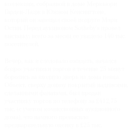
коллекции, собранной в доме Меркьюри
Гарден-Ладж в Южном Кенсингтоне,
который он завещал своей подруге Мэри
Остин. Перед аукционом Sotheby’s провел
выставку; всего за месяц ее увидело 140 тыс.
посетителей.
Вечер, как и следовало ожидать, начался
бодро: участники торгов в течение 25 минут
боролись за входную дверь из дома певца.
Объект, сверху донизу покрытый надписями,
сделанными фанатами, был продан
участнику торгов по телефону за £412,75
тыс. (с учетом комиссионных аукционного
дома), что намного превысило
предварительную оценку в £25 тыс.