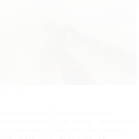
ость». 1844.
ктов на картинах Тёрнера, созданных до
 составляет около 25 км, а после — всего около
 в серии картин Моне с изображением моста
сть и вовсе составляет не более 1 км.