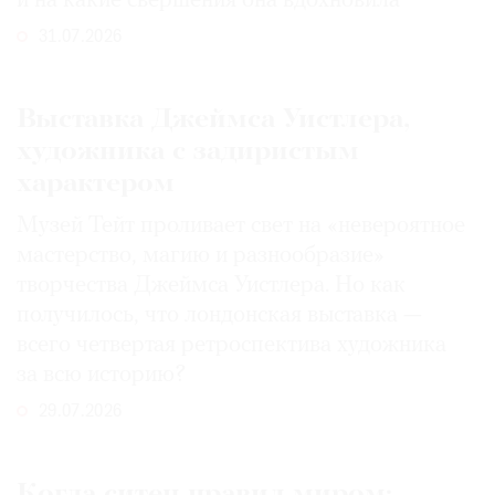
и на какие свершения она вдохновила
31.07.2026
Выставка Джеймса Уистлера,
художника с задиристым
характером
Музей Тейт проливает свет на «невероятное
мастерство, магию и разнообразие»
творчества Джеймса Уистлера. Но как
получилось, что лондонская выставка —
всего четвертая ретроспектива художника
за всю историю?
29.07.2026
Когда ситец правил миром: