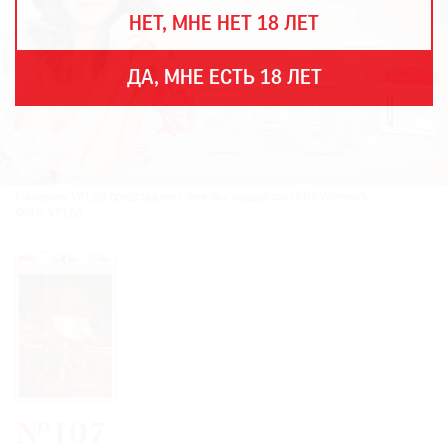
THE
НЕТ, МНЕ НЕТ 18 ЛЕТ
ART
NEWSPAPER
В
ДА, МНЕ ЕСТЬ 18 ЛЕТ
МИРЕ
ЕЖЕГОДНАЯ
ПРЕМИЯ
КИНОФЕСТИВАЛЬ
Компания VPLAB представляет линейку продуктов Ultra Women’s.
Фото: VPLAB
Подписаться
на
новости
Подписаться
на
газету
№107