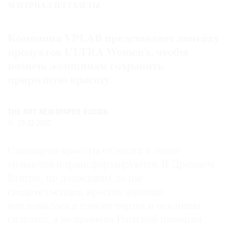
МАТЕРИАЛ ИЗ ГАЗЕТЫ
Где
найти
газету
Компания VPLAB представляет линейку
продуктов ULTRA Women’s, чтобы
Контакты
помочь женщинам сохранить
редакции
природную красоту
Авторы
Медиакит
THE ART NEWSPAPER RUSSIA
Mediakit
23.12.2022
Стандарты красоты от эпохи к эпохе
меняются и трансформируются. В Древнем
Египте, по дошедшим до нас
свидетельствам, красота женщин
воплощалась в тонких чертах и чеканных
силуэтах, а во времена Римской империи