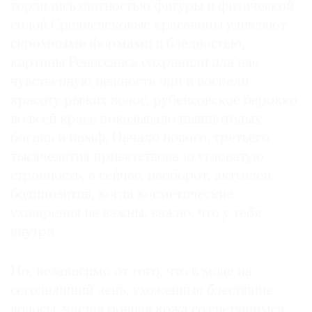
гордились статностью фигуры и физической
силой.Средневековые красавицы удивляют
скромными формами и бледностью,
картины Ренессанса сохранили дла нас
©
чувственную нежность лиц и воспели
2021
красоту рыжих волос, рубенсовское барокко
The
во всей красе показывало пышнотелых
Art
богинь и нимф. Начало нового, третьего
Newspaper
тысячелетия приветствовало угловатую
Russia
стройность, а сейчас, наоборот, актуален
бодипозитив, когда косметические
ухищрения не важны, важно, что у тебя
внутри.
Но, независимо от того, что в моде на
сегодняшний день, ухоженные блестящие
волосы, чистая ровная кожа со светящимся