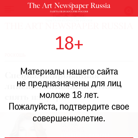
НОВОСТИ
18+
ВЫСТАВКИ
РЕСТАВРАЦИЯ
РОСКОШЬ
КНИГИ
Материалы нашего сайта
ПО
Специализированная
ПУТИ
не предназначены для лиц
линейка витаминов, чтобы
РЕЙТИНГ
моложе 18 лет.
МУЗЕЕВ
сиять изнутри
РОСКОШЬ
Пожалуйста, подтвердите свое
ПРИГЛАШЕНИЯ
совершеннолетие.