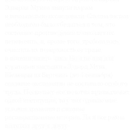
Эдварда Мунка вынули из рам
и внимательно исследовали. Специалистам
необходимо было убедиться в том, что
состояние произведений позволяет их
©
2021
перевозить, и, кроме того, требовалось
The
очистить их поверхность от грязи
Art
и потемневшего лака. Но в целом для
Newspaper
кураторов выставки «Эдвард Мунк.
Russia
Шедевры из Бергена» (до 4 сентября)
создание экспозиции не составило особого
труда. Поскольку все полотна принадлежат
одной институции, то у них одинаковые
условия хранения и сходные
реставрационные истории. Да и все рамы
подходят друг к другу.