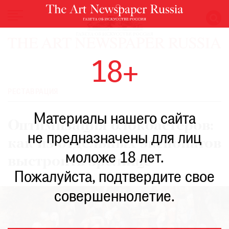
НОВОСТИ
18+
ВЫСТАВКИ
РЕСТАВРАЦИЯ
РЕСТАВРАЦИЯ
КНИГИ
Материалы нашего сайта
ПО
Оптимизация блокбастеров:
ПУТИ
не предназначены для лиц
как из отдельных экспонатов
РЕЙТИНГ
моложе 18 лет.
МУЗЕЕВ
выстроить зрелище
РОСКОШЬ
Пожалуйста, подтвердите свое
ПРИГЛАШЕНИЯ
совершеннолетие.