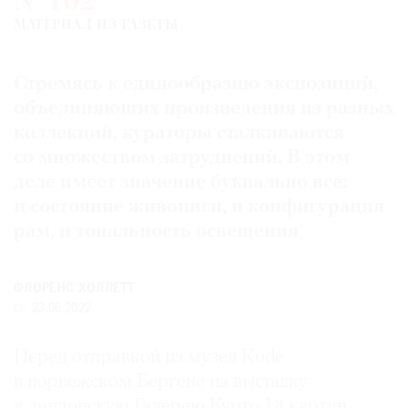
№102
Где
МАТЕРИАЛ ИЗ ГАЗЕТЫ
найти
газету
Стремясь к единообразию экспозиций,
Контакты
объединяющих произведения из разных
редакции
коллекций, кураторы сталкиваются
Авторы
со множеством затруднений. В этом
Медиакит
деле имеет значение буквально все:
Mediakit
и состояние живописи, и конфигурация
рам, и тональность освещения
ФЛОРЕНС ХОЛЛЕТТ
23.06.2022
Перед отправкой из музея Kode
в норвежском Бергене на выставку
в лондонскую Галерею Курто 18 картин