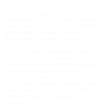
Фото: Samuel H. Kress Collection
Зачастую неоднородное обрамление
коллекции несет на себе отпечаток личности
ее владельца. Хелен Хиллиард из Картинной
галереи Далича в Южном Лондоне
рассказывает, что основатели музея,
«похоже, иногда сначала находили раму,
а уже потом искали подходящую к ней
картину». По этой причине вероятность того,
что экспонаты, поступающие во временное
пользование галереи, не впишутся
в экспозицию, сравнительно невысока.
«У нас довольно пестрая коллекция в части
обрамления, так что не исключено, что
я просто привыкла!» — признается
Хиллиард.