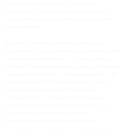
и североамериканских коллекций.
Дрезденское полотно экспонировалось
в отдельном зале вместе с группой более
ранних вещей.
Впрочем, внешнее впечатление бывает
обманчиво, и представители Национальной
галереи настаивают на том, что развеска
Пуссена была выстроена в хронологическом
порядке вне связи с состоянием работ. «За
исключением чуть пожелтевшего лака,
дрезденская картина в прекрасной
сохранности», — говорит Эмили Бини,
куратор выставки в Музее Гетти. В Лос-
Анджелесе этот желтый оттенок
компенсировали ярким холодным
освещением. «Некоторым другим картинам