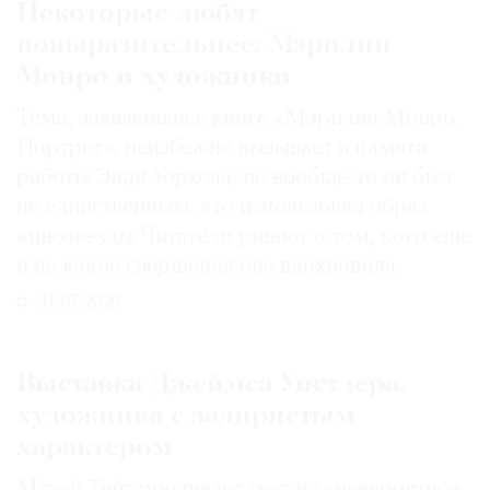
Некоторые любят
повыразительнее: Мэрилин
Монро и художники
Тема, заявленная в книге «Мэрилин Монро.
Портрет», неизбежно вызывает в памяти
работы Энди Уорхола, но вообще-то он был
не единственным, кто использовал образ
кинозвезды. Читатели узнают о том, кого еще
и на какие свершения она вдохновила
31.07.2026
Выставка Джеймса Уистлера,
художника с задиристым
характером
Музей Тейт проливает свет на «невероятное