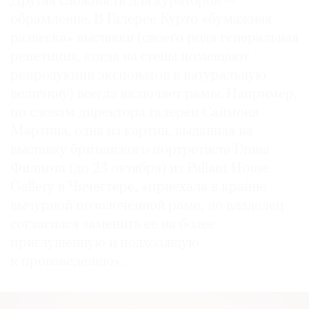
Другая сложность для кураторов —
обрамление. В Галерее Курто «бумажная
развеска» выставки (своего рода генеральная
репетиция, когда на стены помещают
репродукции экспонатов в натуральную
величину) всегда включает рамы. Например,
по словам директора галереи Саймона
Мартина, одна из картин, выданная на
выставку британского портретиста Глина
Филпота (до 23 октября) из Pallant House
Gallery в Чичестере, «приехала в крайне
вычурной позолоченной раме, но владелец
согласился заменить ее на более
приглушенную и подходящую
к произведению».