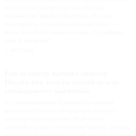
мастерство, магию и разнообразие»
творчества Джеймса Уистлера. Но как
получилось, что лондонская выставка —
всего четвертая ретроспектива художника
за всю историю?
29.07.2026
Когда ситец правил миром:
Индия как текстильный центр
глобального масштаба
В доколониальные времена бесценный
индийский узорчатый текстиль считался
«экспортным золотом». Этой эпохе
посвящен каталог коллекции Каруна Такара,
не только демонстрирующий красоту узоров,