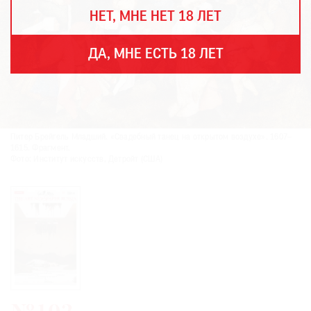
THE
НЕТ, МНЕ НЕТ 18 ЛЕТ
ART
NEWSPAPER
В
ДА, МНЕ ЕСТЬ 18 ЛЕТ
МИРЕ
ЕЖЕГОДНАЯ
ПРЕМИЯ
КИНОФЕСТИВАЛЬ
Питер Брейгель Младший. «Свадебный танец на открытом воздухе». 1607–
1615. Фрагмент.
Фото: Институт искусств, Детройт (США)
Подписаться
на
новости
Подписаться
на
газету