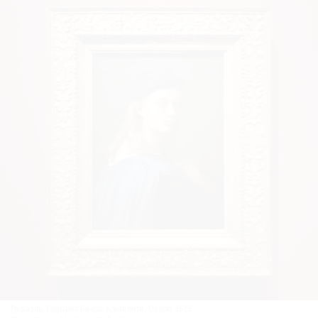
Рафаэль. Портрет Биндо Альтовити. Около 1515.