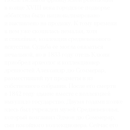
После Великой французской революции
в конце XVIII века городское подворье
аббатства было национализировано
и выставлено на продажу. К тому времени
в нем уже скопилась немалая, хотя
и стихийная, коллекция средневекового
искусства. Судьба ее могла оказаться
печальной, но в 1833 году отель Клюни
приобрел археолог и коллекционер
древностей Александр дю Соммерар,
разместивший тут предметы и из
собственного собрания. После его смерти
в 1842 году здание вместе с коллекцией
выкупило государство. Двумя годами позже
здесь был учрежден музей Средневековья,
который возглавил Эдмон дю Соммерар,
сын покойного коллекционера. Сейчас его