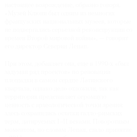
настоящее возрождение, образно говоря.
«Музей Клюни был одним из немногих
французских национальных музеев, которые
не подвергались серьезной реконструкции со
©
времен Второй мировой войны», — говорит
2021
его директор Северин Лепап.
The
Art
Newspaper
При этом, добавляет она, еще в 1990-х «был
Russia
задуман ряд проектов» по реновации
площадки в самом сердце Латинского
квартала, однако дело отложили, так как
территория представляет огромную
ценность с археологической точки зрения:
здесь сохранились остатки галло-римских
терм, датируемых I–II веками. Поворотным
моментом, по словам Лепап, стало принятие