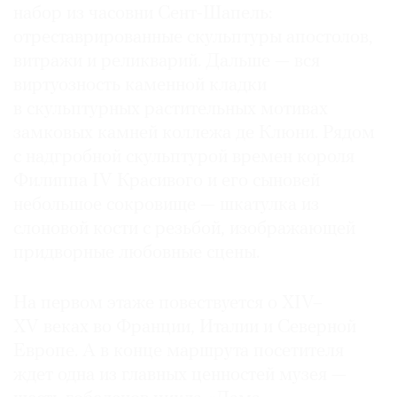
набор из часовни Сент-Шапель:
отреставрированные скульптуры апостолов,
витражи и реликварий. Дальше — вся
виртуозность каменной кладки
в скульптурных растительных мотивах
замковых камней коллежа де Клюни. Рядом
с надгробной скульптурой времен короля
Филиппа IV Красивого и его сыновей
небольшое сокровище — шкатулка из
слоновой кости с резьбой, изображающей
придворные любовные сцены.
На первом этаже повествуется о XIV–
XV веках во Франции, Италии и Северной
Европе. А в конце маршрута посетителя
ждет одна из главных ценностей музея —