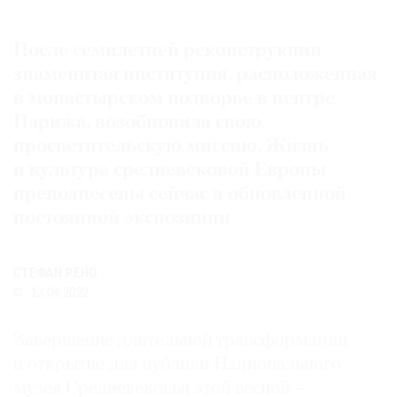
Где
найти
После семилетней реконструкции
газету
знаменитая институция, расположенная
в монастырском подворье в центре
Контакты
редакции
Парижа, возобновила свою
Авторы
просветительскую миссию. Жизнь
и культура средневековой Европы
Медиакит
преподнесены сейчас в обновленной
Mediakit
постоянной экспозиции
СТЕФАН РЕНО
13.04.2022
Завершение длительной трансформации
и открытие для публики Национального
музея Средневековья этой весной —