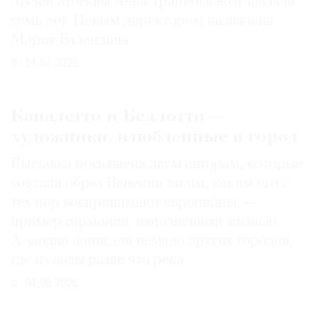
Музей Москвы Анна Трапкова возглавляла
семь лет. Новым директором назначена
Мария Баландина
14.07.2026
Каналетто и Беллотто —
художники, влюбленные в город
Выставка посвящена двум авторам, которые
создали образ Венеции таким, каким его c
тех пор воспринимают европейцы, —
пример гармонии, наполненный жизнью.
А заодно написали немало других городов,
где из воды разве что река
04.08.2026