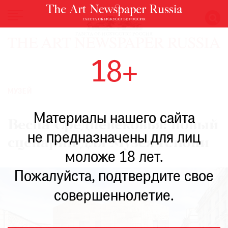
НОВОСТИ
18+
ВЫСТАВКИ
РЕСТАВРАЦИЯ
МУЗЕЙ
КНИГИ
Материалы нашего сайта
ПО
Весна Средневековья: новый
ПУТИ
не предназначены для лиц
сценарий для Музея Клюни
РЕЙТИНГ
моложе 18 лет.
МУЗЕЕВ
РОСКОШЬ
Пожалуйста, подтвердите свое
ПРИГЛАШЕНИЯ
совершеннолетие.