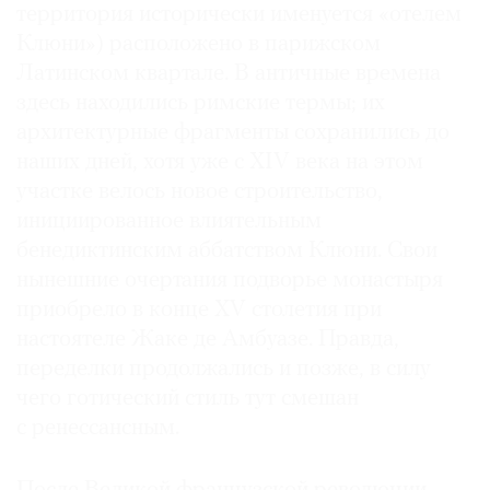
территория исторически именуется «отелем
Клюни») расположено в парижском
Латинском квартале. В античные времена
здесь находились римские термы; их
архитектурные фрагменты сохранились до
наших дней, хотя уже с XIV века на этом
участке велось новое строительство,
инициированное влиятельным
бенедиктинским аббатством Клюни. Свои
нынешние очертания подворье монастыря
приобрело в конце XV столетия при
настоятеле Жаке де Амбуазе. Правда,
переделки продолжались и позже, в силу
чего готический стиль тут смешан
с ренессансным.