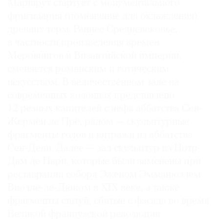
Маршрут стартует с монументального
фригидария (помещение для охлаждения)
древних терм. Раннее Средневековье,
в частности произведения времен
Меровингов и Византийской империи,
сменяется романским и готическим
искусством. В величественном зале на
современных колоннах представлено
12 резных капителей с нефа аббатства Сен-
Жермен де Пре, рядом — скульптурные
фрагменты голов и витражи из аббатства
Сен-Дени. Далее — зал скульптур из Нотр-
Дам де Пари, которые были заменены при
реставрации собора Эженом Эмманюэлем
Виолле-ле-Дюком в XIX веке, а также
фрагменты статуй, сбитые с фасада во время
Великой французской революции