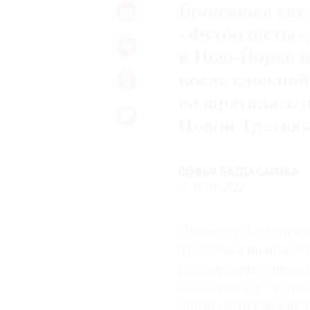
Бронзовая ску
«Футболисты», 
в Нью-Йорке и
после сложной
возвратилась 
Новой Третья
СОФЬЯ БАГДАСАРОВА
10.01.2022
Директор Государст
Трегулова на презен
реставрацию уникаль
колхозницей“ скульп
число самых важных