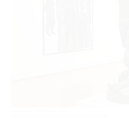
© 2021 The Art Newspaper Russia
Иосиф Чайков. «Футболисты». 1938.
Фото: Юлия Захарова/Государственная Третьяковская галерея