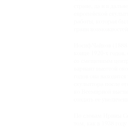
стране, да и в даль
европейской скульп
работы, которая был
грани возможностей,
Иосиф Чайков (1888
конце 1920-х годов,
со смещенным центр
вариант высотой око
годов она находится
скульптора после ег
ко Всемирной выста
создать ее увеличен
По словам Ирины Се
том, как в 1938 год