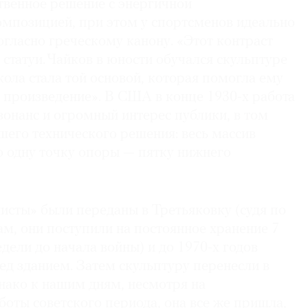
твенное решение с энергичной
мпозицией, при этом у спортсменов идеально
гласно греческому канону. «Этот контраст
 статуи. Чайков в юности обучался скульптуре
кола стала той основой, которая помогла ему
 произведение». В США в конце 1930-х работа
онанс и огромный интерес публики, в том
шего технического решения: весь массив
о одну точку опоры — пятку нижнего
исты» были переданы в Третьяковку (судя по
м, они поступили на постоянное хранение 7
едели до начала войны) и до 1970-х годов
ред зданием. Затем скульптуру перенесли в
нако к нашим дням, несмотря на
оты советского периода, она все же пришла,