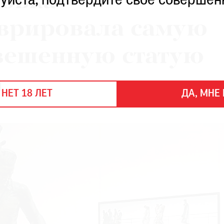
ковка
уйста, подтвердите свое совершен
аврировала самую
вешенную статую
а
 НЕТ 18 ЛЕТ
ДА, МНЕ 