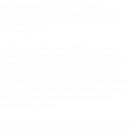
нейшей мировой перспективе. Во всей
туре первой половины ХХ века нет другой
а бы конструктивно сделана настолько на
 на грани риска».
–1979) начал работу над «Футболистами» в
 он много экспериментировал со скульптурой
ом тяжести. Тогда был изготовлен гипсовый
ло 80 см (эта модель сохранилась, с 1980-х
 в собрании ГТГ, куда поступила из мастерской
о смерти). При подготовке Советского Союза
вке 1939 года в Нью-Йорке было решено
ный вариант в бронзе.
довой, заведующей отделом скульптуры ГТГ, о
у продвигался проект по воплощению гипсовой