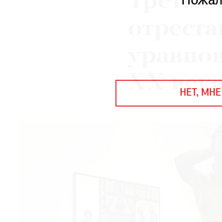
Третья
Пожал
ЕЖЕГОДНАЯ ПРЕМИЯ
КИНОФЕСТИВАЛЬ
отрест
уравно
Подписаться на новости
ХХ век
Подписаться на газету
НЕТ, МНЕ
Где найти газету
Контакты редакции
Авторы
Медиакит
Mediakit