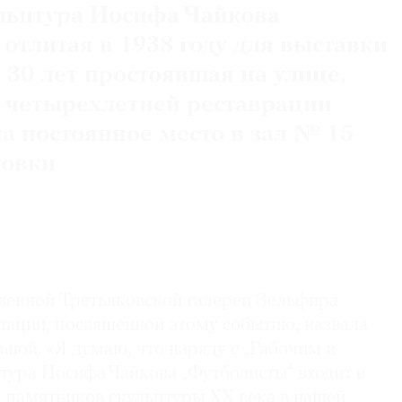
льптура Иосифа Чайкова
отлитая в 1938 году для выставки
 30 лет простоявшая на улице,
 четырехлетней реставрации
на постоянное место в зал № 15
ковки
венной Третьяковской галереи Зельфира
тации, посвященной этому событию, назвала
ной. «Я думаю, что наряду с „Рабочим и
тура Иосифа Чайкова „Футболисты“ входит в
 памятников скульптуры ХХ века в нашей