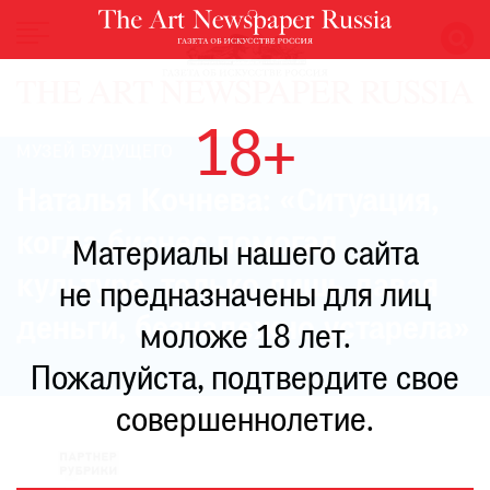
НОВОСТИ
18+
ВЫСТАВКИ
МУЗЕЙ БУДУЩЕГО
РЕСТАВРАЦИЯ
Наталья Кочнева: «Ситуация,
КНИГИ
когда бизнес помогал
Материалы нашего сайта
ПО
ПУТИ
культуре, только лишь давая
не предназначены для лиц
РЕЙТИНГ
деньги, безнадежно устарела»
моложе 18 лет.
МУЗЕЕВ
РОСКОШЬ
Пожалуйста, подтвердите свое
ПРИГЛАШЕНИЯ
совершеннолетие.