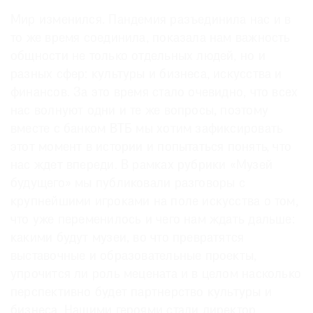
Где
Мир изменился. Пандемия разъединила нас и в
найти
то же время соединила, показала нам важность
газету
общности не только отдельных людей, но и
разных сфер: культуры и бизнеса, искусства и
Контакты
редакции
финансов. За это время стало очевидно, что всех
нас волнуют одни и те же вопросы, поэтому
Авторы
вместе с банком ВТБ мы хотим зафиксировать
Медиакит
этот момент в истории и попытаться понять, что
Mediakit
нас ждет впереди. В рамках рубрики «Музей
будущего» мы публиковали разговоры с
крупнейшими игроками на поле искусства о том,
что уже переменилось и чего нам ждать дальше:
какими будут музеи, во что превратятся
выставочные и образовательные проекты,
упрочится ли роль мецената и в целом насколько
перспективно будет партнерство культуры и
бизнеса. Нашими героями стали директор