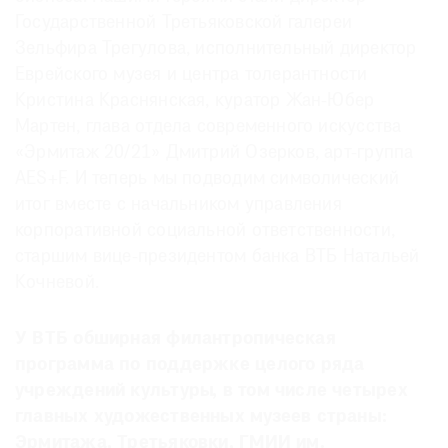
Государственной Третьяковской галереи
Зельфира Трегулова, исполнительный директор
Еврейского музея и центра толерантности
Кристина Краснянская, куратор Жан-Юбер
©
Мартен, глава отдела современного искусства
2021
«Эрмитаж 20/21» Дмитрий Озерков, арт-группа
The
АЕS+F. И теперь мы подводим символический
Art
итог вместе с начальником управления
Newspaper
корпоративной социальной ответственности,
Russia
старшим вице-президентом банка ВТБ Натальей
Кочневой.
У ВТБ обширная филантропическая
программа по поддержке целого ряда
учреждений культуры, в том числе четырех
главных художественных музеев страны:
Эрмитажа, Третьяковки, ГМИИ им.