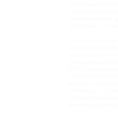
невозможно обеспеч
соблюдение уже сущ
осмотрительности п
ценностями», — гово
Новая сеть, в котор
десятков экспертов»
дисциплин, в том чи
университетов. Они 
KIKU, разработанн
для сотрудников та
использует машинно
интеллекта — для и
помогает правоохра
вывезен или добыт н