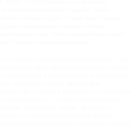
а, NEXUD будет работать и с данными
ля индексации интернет-страниц, также
титутом Фраунгофера. «Очень часто бывает
олучить информацию в сжатые сроки», —
заключается в том, чтобы «разработать способ
цию быстро и конфиденциально».
, что одна из самых больших трудностей — это
ходимый для идентификации и проверки самых
 от африканских и американских доколумбовых
чных, ближневосточных, индийских и
ектов. «По счастью, в Германии есть эксперты
 этим регионам», — говорит он и добавляет,
амерено посмотреть, можно ли будет со
анить этот пилотный проект и на другие
на международном уровне, и держит ЕС в курсе