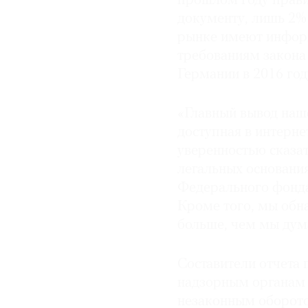
прошлом году прави
документу, лишь 2%
рынке имеют информ
требованиям закона 
Германии в 2016 год
«Главный вывод наше
доступная в интерне
уверенностью сказат
легальных основания
Федерального фонда
Кроме того, мы обна
больше, чем мы дум
Составители отчета 
надзорным органам н
незаконным оборото