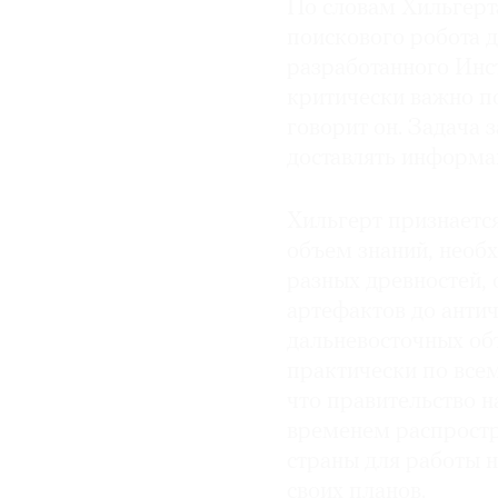
По словам Хильгерт
поискового робота д
разработанного Инс
критически важно п
говорит он. Задача 
доставлять информа
Хильгерт признается
объем знаний, необ
разных древностей,
артефактов до анти
дальневосточных объ
практически по всем
что правительство н
временем распростр
страны для работы 
своих планов.