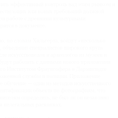
ить эффективный контроль над этим рынком и
ествующих или новых требований должной
ри работе с древними культурными
рится в документе.
ую, по словам Хильгерта, войдут «несколько
, объединит специалистов широкого круга
сле искусствоведов и археологов из музеев и
будут работать с данными нового приложения
ого Институтом Фраунгофера в Дармштадте
моженной службы и полиции. Приложение
е обучение — один из методов искусственного
дентификации объекта по фотографиям, что
нителям определить, не был ли он незаконно
а нелегальных раскопках.