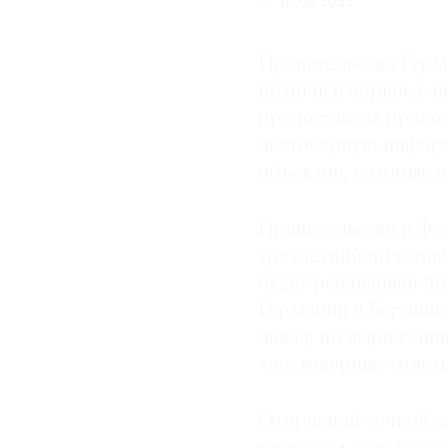
16.08.2021
© 2021 The Art Newspaper Russia
Правительство Герм
помочь в борьбе с н
предоставляя право
достоверную инфор
объектов, которые в
Правительство и фе
трехлетний пилотны
будет реализован п
Германии в Берлине
давая, по выражени
«достоверные ответ
Отправной точкой за