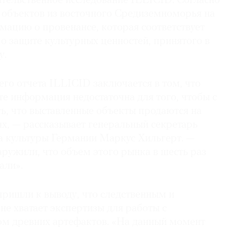
тельственное исследование ILLICID. Согласно
 объектов из восточного Средиземноморья на
ацию о провенансе, которая соответствует
о защите культурных ценностей, принятого в
у.
го отчета ILLICID заключается в том, что
те информация недостаточна для того, чтобы с
ь, что выставленные объекты продаются на
х, — рассказывает генеральный секретарь
 культуры Германии Маркус Хильгерт. —
ружили, что объем этого рынка в шесть раз
али».
пришли к выводу, что следственным и
е хватает экспертизы для работы с
м древних артефактов. «На данный момент