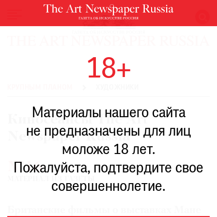
НОВОСТИ
18+
ВЫСТАВКИ
РЕСТАВРАЦИЯ
КРУПНЫМ ПЛАНОМ
ХУДОЖНИКИ
КНИГИ
Материалы нашего сайта
ПО
Киносеансы The Art
ПУТИ
не предназначены для лиц
Newspaper Russia
РЕЙТИНГ
моложе 18 лет.
МУЗЕЕВ
№16
РОСКОШЬ
Пожалуйста, подтвердите свое
МАТЕРИАЛ ИЗ ГАЗЕТЫ
ПРИГЛАШЕНИЯ
совершеннолетие.
Британские фильмы о выставках Мане