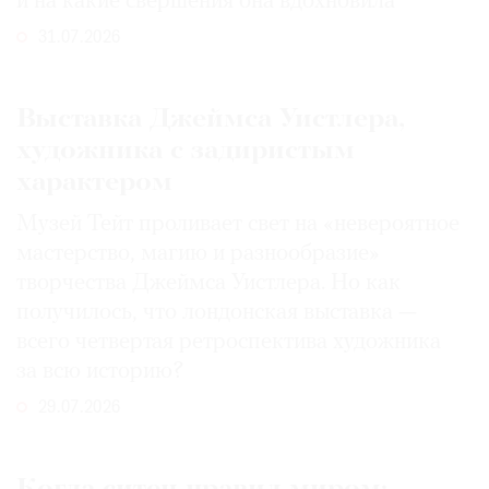
и на какие свершения она вдохновила
31.07.2026
Выставка Джеймса Уистлера,
художника с задиристым
характером
Музей Тейт проливает свет на «невероятное
мастерство, магию и разнообразие»
творчества Джеймса Уистлера. Но как
получилось, что лондонская выставка —
всего четвертая ретроспектива художника
за всю историю?
29.07.2026