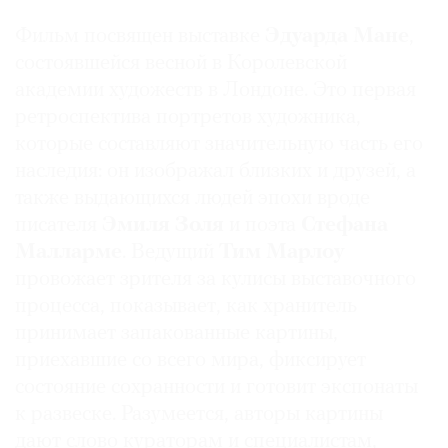
Фильм посвящен выставке
Эдуарда Мане
,
состоявшейся весной в Королевской
академии художеств в Лондоне. Это первая
ретроспектива портретов художника,
которые составляют значительную часть его
наследия: он изображал близких и друзей, а
также выдающихся людей эпохи вроде
писателя
Эмиля Золя
и поэта
Стефана
Малларме
. Ведущий
Тим Марлоу
провожает зрителя за кулисы выставочного
процесса, показывает, как хранитель
принимает запакованные картины,
приехавшие со всего мира, фиксирует
состояние сохранности и готовит экспонаты
к развеске. Разумеется, авторы картины
дают слово кураторам и специалистам,