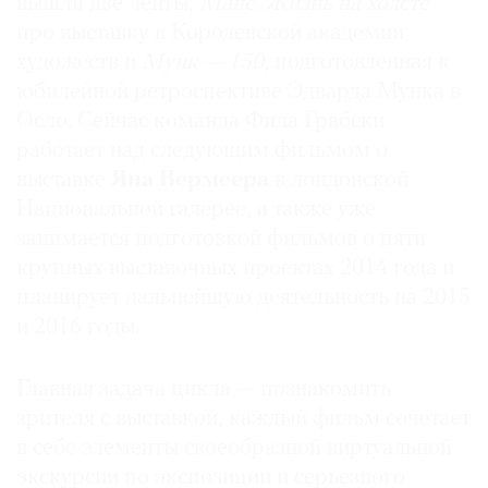
вышли две ленты,
Мане. Жизнь на холсте
Где
про выставку в Королевской академии
найти
художеств и
Мунк — 150
, подготовленная к
газету
юбилейной ретроспективе Эдварда Мунка в
Осло. Сейчас команда Фила Грабски
Контакты
редакции
работает над следующим фильмом о
Авторы
выставке
Яна Вермеера
в лондонской
Национальной галерее, а также уже
Медиакит
занимается подготовкой фильмов о пяти
Mediakit
крупных выставочных проектах 2014 года и
планирует дальнейшую деятельность на 2015
и 2016 годы.
Главная задача цикла — познакомить
зрителя с выставкой, каждый фильм сочетает
в себе элементы своеобразной виртуальной
экскурсии по экспозиции и серьезного