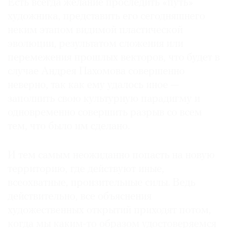
Есть всегда желание проследить «путь»
художника, представить его сегодняшнего
неким этапом видимой пластической
эволюции, результатом сложения или
©
перемежения прошлых векторов, что будет в
2021
случае Андрея Пахомова совершенно
The
неверно, так как ему удалось иное —
Art
заполнить свою культурную парадигму и
Newspaper
одновременно совершить разрыв со всем
Russia
тем, что было им сделано.
И тем самым неожиданно попасть на новую
территорию, где действуют иные,
всеохватные, пронзительные силы. Ведь
действительно, все объяснения
художественных открытий приходят потом,
когда мы каким-то образом удостоверяемся