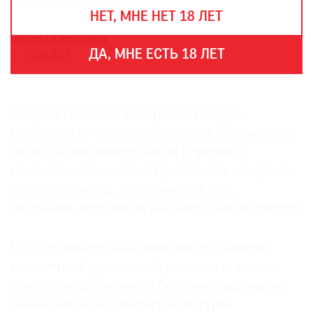
THE
НЕТ, МНЕ НЕТ 18 ЛЕТ
ART
NEWSPAPER
НИКОЛАЙ КОНОНОВ
В
ДА, МНЕ ЕСТЬ 18 ЛЕТ
11.08.2015
МИРЕ
ЕЖЕГОДНАЯ
ПРЕМИЯ
Андрей Пахомов изображает торсы,
КИНОФЕСТИВАЛЬ
представляя череду анонимных обнаженных
людей в ошеломительном борении с
неодолимыми силами гравитации, инерции,
сосредоточения, опустошения, сна,
Подписаться
молчания, истории и, наконец, самой смерти.
на
новости
Он, в сущности, как живописец, занятый
Подписаться
вековечной трактовкой телесного, ничего
на
нового не привносит в бесконечный анализ
газету
обнаженной человеческой натуры.