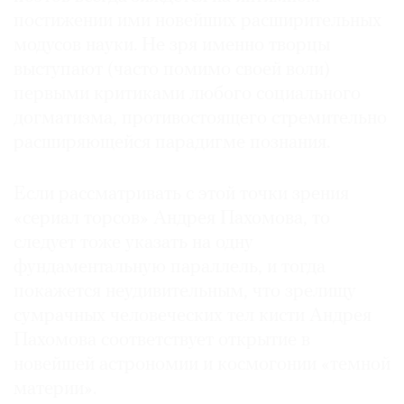
постижении ими новейших расширительных
модусов науки. Не зря именно творцы
выступают (часто помимо своей воли)
первыми критиками любого социального
догматизма, противостоящего стремительно
расширяющейся парадигме познания.
Если рассматривать с этой точки зрения
«сериал торсов» Андрея Пахомова, то
следует тоже указать на одну
фундаментальную параллель, и тогда
покажется неудивительным, что зрелищу
сумрачных человеческих тел кисти Андрея
Пахомова соответствует открытие в
новейшей астрономии и космогонии «темной
материи».