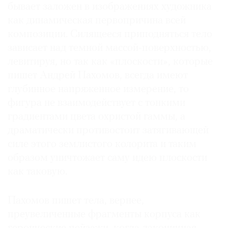
бывает заложен в изображениях художника
как динамическая первопричина всей
композиции. Силящееся приподняться тело
зависает над темной массой-поверхностью,
левитируя, но так как «плоскости», которые
пишет Андрей Пахомов, всегда имеют
глубинное напряженное измерение, то
фигура не взаимодействует с тонкими
градиентами цвета охристой гаммы, а
драматически противостоит затягивающей
силе этого землистого колорита и таким
образом уничтожает саму идею плоскости
как таковую.
Пахомов пишет тела, вернее,
преувеличенные фрагменты корпуса как