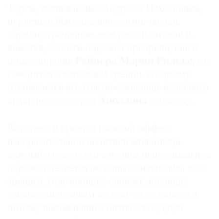
Торсы, воспеваемые Андреем Пахомовым,
перестали быть архаическими, так как
обрели утраченное, еще раз оплотнели и,
кажется, особым образом прозрели, как в
стихотворении
Райнера Марии Рильке,
где
говорится о всеобщем зрении, которому
открывается всеохватное зрелище чудесного
архаического торса
Аполлона
отовсюду.
Вот здесь и кроется главный эффект
изобразительной политики живописца:
каждый элемент его картины непостижимым
образом делается не только значимым, но и
зрящим, отвечающим общему зрелищу,
словно смещенным по тону от должного и
потому вызывающим оптическое, едва