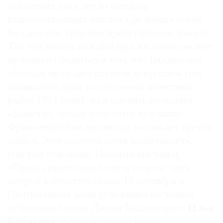
последних двух лет из четырех
взаимосвязанных циклов «двойных» серий
Балдессари, впервые представленые вместе.
Так что теперь каждый при желании сможет
не только убедиться в том, что Балдессари
«больше не делает скучное искусство» (так
называлась одна из его самых известных
работ 1971 года), но и оценить результат.
«Конечно, может получится чудовище
Франкенштейна, но иногда возникает третий
смысл. Этот процесс меня захватывает», —
говорит художник. Помимо выставки,
«Гараж» приготовил еще и встречу двух
мэтров концептуализма: 18 сентября в
Центральном доме художника состоится
публичная беседа Джона Балдессари и
Ильи
Кабакова
. А еще обещают новое