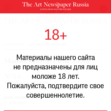
НОВОСТИ
18+
ВЫСТАВКИ
РЕСТАВРАЦИЯ
КАЛЕНДАРЬ
МОСКВА РОССИЯ
КНИГИ
Материалы нашего сайта
ПО
Манипулятор смыслами
ПУТИ
не предназначены для лиц
РЕЙТИНГ
моложе 18 лет.
№16
МУЗЕЕВ
МАТЕРИАЛ ИЗ ГАЗЕТЫ
РОСКОШЬ
Пожалуйста, подтвердите свое
ПРИГЛАШЕНИЯ
совершеннолетие.
АННА ЛАНДИХОВА
19.09.2013