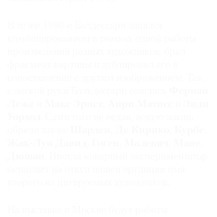
В те же 1980-е Балдессари занялся
комбинированием в рамках одной работы
произведений разных художников: брал
©
2021
фрагмент картины и дублировал его в
The
сопоставлении с другим изображением. Так,
Art
с легкой руки Бальдессари сошлись
Фернан
Newspaper
Леже
и
Макс Эрнст,
Анри Матисс
и
Энди
Russia
Уорхол
. Сами того не ведая, новую жизнь
обрели также
Шарден,
Де Кирико
,
Курбе
,
Жак-Луи Давид
,
Гоген
,
Малевич
,
Мане
,
Дюшан
. Иногда коварный экспериментатор
оставляет на откуп нашей эрудиции имя
второго из цитируемых художников.
На выставке в Москве будут работы