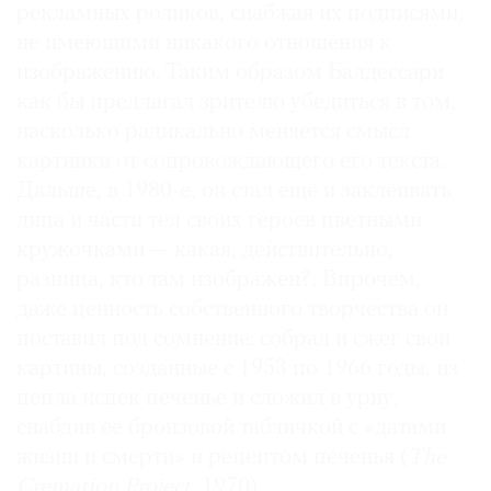
рекламных роликов, снабжая их подписями,
Где
не имеющими никакого отношения к
найти
газету
изображению. Таким образом Балдессари
как бы предлагал зрителю убедиться в том,
Контакты
насколько радикально меняется смысл
редакции
картинки от сопровождающего его текста.
Авторы
Дальше, в 1980-е, он стал еще и заклеивать
Медиакит
лица и части тел своих героев цветными
Mediakit
кружочками — какая, действительно,
разница, кто там изображен?. Впрочем,
даже ценность собственного творчества он
поставил под сомнение: собрал и сжег свои
картины, созданные с 1953 по 1966 годы, из
пепла испек печенье и сложил в урну,
снабдив ее бронзовой табличкой с «датами
жизни и смерти» и рецептом печенья (
The
Cremation Project
, 1970).