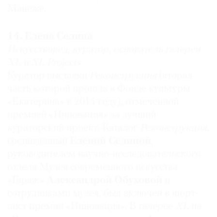
Манеже.
Западом
создана в сокураторстве с
Марко
Ливингстоном
и
Сун Цзюнчана
и при
поддержке
Игоря Цуканова
— героическая и в
14. Елена Селина
меру удачная попытка создать для
Искусствовед, куратор, основатель галереи
современного русского искусства необходимый
XL и XL Projects
международный контекст.
Куратор выставки
Реконструкция
(вторая
часть которой прошла в Фонде культуры
«Екатерина» в 2014 году), отмеченной
Михаил Каменский
премией «Инновация» за лучший
Глава
«Sotheby’s
Россия»
кураторский проект. Каталог
Реконструкция
,
Самый влиятельный: Михаил Пиотровский
составленный
Еленой Селиной
,
Супермен и античный герой
Пиотровский
руководителем научно-исследовательского
Михаил Борисович
. Олицетворяет собой
отдела Музея современного искусства
новейшие прогрессивные течения в
«Гараж»
Александрой Обуховой
и
художественной политике современной России.
Нашел единственно верную сбалансированную
сотрудниками музея, был включен в шорт-
позицию, позволившую вести диалог с властью
лист премии «Инновация». В галерее
XL
на