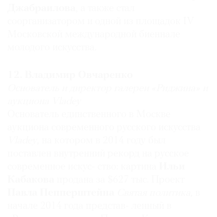
Джабраилова
, а также стал
культуры, наиболее адекватный своему
соорганизатором и одной из площадок IV
исключительному месту в этой культуре.
Московской международной биеннале
молодого искусства.
Антонио Джеуза
Куратор
12. Владимир Овчаренко
Самый влиятельный: Михаил Пиотровский
Основатель и директор галереи «Риджина» и
За защиту современного искусства от
аукциона Vladey
слабоумных.
Основатель единственного в Москве
аукциона современного русского искусства
Vladey
, на котором в 2014 году был
Екатерина Винокурова
поставлен внутренний рекорд на русское
Директор по развитию бизнеса
Christie’s
в
современное искус- ство: картина
Ильи
России
Самый влиятельный: Сергей Капков
Кабакова
продана за $627 тыс. Проект
Благодаря
Сергею Александровичу
Павла Пепперштейна
Святая политика
, в
государственную поддержку получают
начале 2014 года представ- ленный в
многочисленные культурные проекты Москвы.