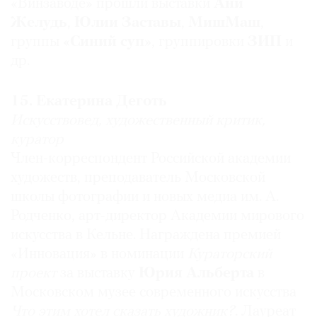
и успешно отстаивать интересы
«Винзаводе» прошли выставки
Ани
Государственного Эрмитажа, музейного
Желудь
,
Юлии Заставы
,
МишМаш
,
сообщества и современного искусства.
группы
«Синий суп»
, группировки
ЗИП
и
др.
Виктория Маркова
15. Екатерина Деготь
Искусствовед,
куратор,
главный научный
Искусствовед, художественный критик,
сотрудник отдела старых мастеров ГМИИ имени
куратор
А.С.
Пушкина
Член-корреспондент Российской академии
Самый влиятельный: Михаил Пиотровский
2014 год — юбилеи Эрмитажа и его директора. И
художеств, преподаватель Московской
этим все сказано! Добавлю, что проведение в
школы фотографии и новых медиа им. А.
стенах Эрмитажа
Manifesta
10
вызвало весьма
Родченко, арт-директор Академии мирового
широкий резонанс, а выставка
Фрэнсиса
искусства в Кельне. Награждена премией
Бэкона
приятно порадовала удачно найденными
«Инновация» в номинации
Кураторский
параллелями с классическими образцами.
проект
за выставку
Юрия Альберта
в
Московском музее современного искусства
Что этим хотел сказать художник?
. Лауреат