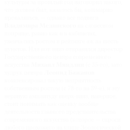
культуры за прошлый год наговорил такого,
что должен был, казалось бы, кошмарно
провалиться, — однако все подвиги
Владимира Мединского
на словесном
поприще, равно как и в кабинетах,
увенчались ростом в рейтинге аж на шесть
пунктов. Или вот: вниз отправился директор
Государственного центра современного
искусства
Михаил Миндлин
(с 35-го), зато
худрук центра
Леонид Бажанов
компенсировал такую неприятность
собственным ростом (с 78-го на 39-е), и эту
нервную амплитуду вверх-вниз, наверное,
стоит понимать как оценку вообще
деятельности главного представительства
современного искусства (которое — спроси
любого прохожего на улице Зоологической