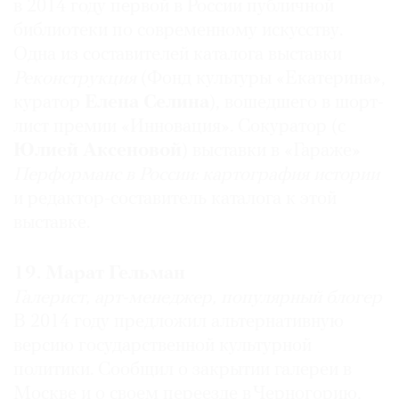
в 2014 году первой в России публичной
известный в мире и узнаваемый бренд, который
ассоциируется с искусством в современной
библиотеки по современному искусству.
России.
Одна из составителей каталога выставки
Реконструкция
(Фонд культуры «Екатерина»,
куратор
Елена Селина
), вошедшего в шорт-
Николай Палажченко
(Спайдер)
лист премии «Инновация». Сокуратор (с
Арт-менеджер,
куратор
Юлией Аксеновой
) выставки в «Гараже»
Самый влиятельный: Маргарита Пушкина
Перформанс
в России:
картография истории
Возрожденная ярмарка
Cosmoscow
,
и редактор-составитель каталога к этой
проведенная в разгар кризиса на высочайшем
выставке.
уровне и во многом изменившая тренд
негативного отношения к арт-рынку, возникший
19. Марат Гельман
в связи с закрытием «Арт Москвы» и
преобразованием нескольких галерей в
Галерист, арт-менеджер, популярный блогер
некоммерческие проекты.
В 2014 году предложил альтернативную
версию государственной культурной
политики. Сообщил о закрытии галереи в
Андрей Паршиков
Москве и о своем переезде в Черногорию,