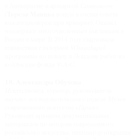
Дмитрий Озерков
в Антверпене и ярмаркой
Cosmoscow
Заведующий отделом современного искусства
(
Тереза Мавика
вошла в состав совета
Государственного Эрмитажа
коллекционеров при ярмарке). Оказал
Самый влиятельный: Михаил Пиотровский
поддержку многочисленным выставкам в
Самым влиятельным мне представляется
России и мире. В 2014 году стартовала
Михаил Пиотровский
— человек, которому
совместная с галереей
Whitechapel
удается доказывать автономную ценность и
неприкосновенность культуры. В 2014 году
программа по показу в Лондоне работ из
прошли важнейшие выставки к 250-летию
коллекции фонда
V-A-C
.
Эрмитажа, прежде всего
Manifesta
и
Фрэнсис
Бэкон
. Я с удовольствием продолжаю с ним
18. Александра Обухова
работать.
Искусствовед, куратор, руководитель
научно- исследовательского отдела Музея
Маргарита Пушкина
современного искусства «Гараж»
Коллекционер,
организатор ярмарки
Cosmoscow
Руководит архивом документальных
Самый влиятельный: Дарья Жукова (Роман
материалов по истории современного
Абрамович)
российского искусства, инициатор открытия
Потому что «Гараж» — это по-прежнему самый