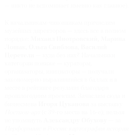
— никто не вспоминает именно как главное).
К начальникам-чиновникам причислим
музейных директоров — здесь все в полном
порядке:
Михаил Пиотровский, Марина
Лошак, Ольга Свиблова, Василий
Церетели
— куда без них? Начальники
категории пониже — кураторы,
организаторы, инициаторы — получали
закономерно выразившийся в баллах и в
месте в рейтинге результат благодаря
прошлогодним проектам. Зачислим сюда и
бизнесмена
Игоря Цуканова
за выставку
Постпоп-арт
(с 39-го места на 16-е); нельзя
не упомянуть
Александру Обухову
— за
Перформанс в России: картография истории