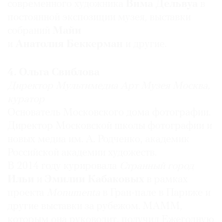
современного художника
Вима Дельвуа
в
постоянной экспозиции музея, выставки
собраний
Майи
и
Анатолия Беккерман
и другие.
4. Ольга Свиблова
Директор Мультимедиа Арт Музея Москва,
куратор
Основатель Московского дома фотографии.
Директор Московской школы фотографии и
новых медиа им. А. Родченко, академик
Российской академии художеств.
В 2014 году курировала
Странный город
Ильи
и
Эмилии Кабаковых
в рамках
проекта
Monumenta
в Гран-пале в Париже и
другие выставки за рубежом. МАММ,
которым она руководит, получил Ежегодную