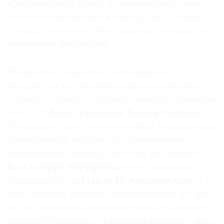
«Меняющийся музей в меняющемся мире»,
Далее три рейтинга были сведены в один,
и, если бы проводился конкурс на лучший
финальный, при этом наибольший вес имело
слоган, этот точно был бы среди лучших, по
мнение экспертов, а наименьший — прессы.
нынешним временам.
©
Результат мы предлагаем вашему вниманию.
2021
Напротив, галеристы (или бывшие
The
галеристы) как значимые фигуры обмена
Art
«деньги — товар — деньги» вообще покинули
Newspaper
топ-10 (
Марат Гельман
,
Елена Селина
).
Russia
Не спасала даже внегалерейная, кураторская
деятельность, вообще-то оцениваемая по
наивысшему разряду (чуточку не хватило
Владимиру Овчаренко
с его премией
Кандинского за
Павла Пепперштейна
— то
есть премию получил Пепперштейн, но тряс
ею на декабрьской церемонии в «Ударнике»
именно Овчаренко; и ноздря в ноздрю с ним