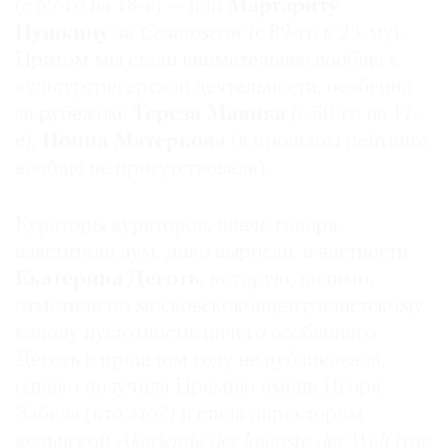
(с 69-го на 18-е) — или
Маргариту
Пушкину
за
Cosmoscow
(с 89-го к 23-му).
Притом мы стали внимательнее вообще к
культуртрегерской деятельности, особенно
за рубежом:
Тереза Мавика
(с 50-го на 17-
е),
Нонна Матеркова
(в прошлом рейтинге
вообще не присутствовала).
Кураторы кураторов, иначе говоря,
властители дум, дико выросли, в частности
Екатерина
Деготь
, которую, видимо,
отметили по московскоконцептуалистскому
канону пустотности: ничего особенного
Деготь в прошлом году не публиковала,
однако получила Премию имени Игоря
Забела (кто это?) и стала директором
кельнской
Akademie der kuenste der Welt
(где