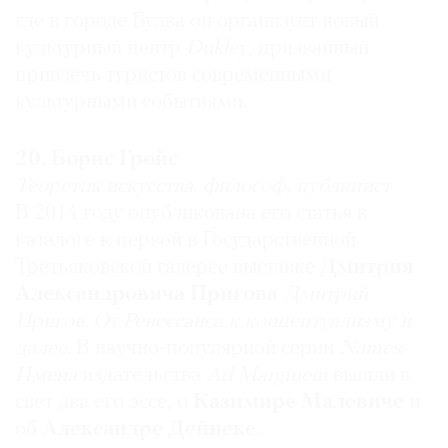
Арт-директор Парка искусств
«Музеон»
где в городе Будва он организует новый
Самый влиятельный: Тереза Мавика
культурный центр
Dukley
, призванный
Она приложила титанические усилия к созданию
привлечь туристов современными
фонда V–A–C, деятельность которого, в свою
культурными событиями.
очередь, сделала современное российское
искусство сколько-нибудь видимым на
20. Борис Гройс
международной арене. До этого такая задача
была под силу лишь кураторам российского
Теоретик искусства, философ, публицист
павильона в Венеции, и то, мы знаем, особых
В 2014 году опубликована его статья в
результатов это не приносило. Более того,
каталоге к первой в Государственной
проекты фонда V–A–C подтверждают, что
Третьяковской галерее выставке
Дмитрия
российские коллекционеры теперь интересны не
Александровича Пригова
Дмитрий
только своими российскими же деньгами, но и
Пригов.
От Ренессанса к концептуализму и
филигранно собранными прекрасными
далее
. В научно-популярной серии
Names/
коллекциями, которыми они по праву могут
Имена
издательства
Ad Marginem
вышли в
гордиться. Я имею в виду сотрудничество фонда
свет два его эссе, о
Казимире Малевиче
и
V–A–C и галереи
White Chapel
, в рамках
об
Александре Дейнеке
.
которого проходит уже вторая выставка