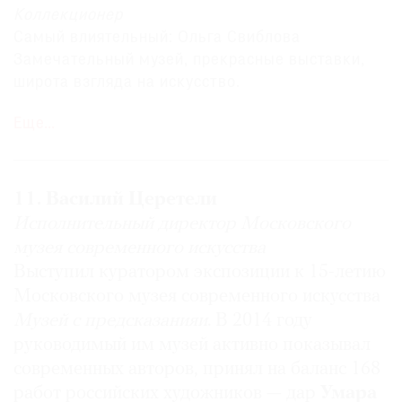
Коллекционер
Самый влиятельный: Ольга Свиблова
Замечательный музей, прекрасные выставки,
широта взгляда на искусство.
Еще…
Инна Баженова
Коллекционер,
меценат,
основатель Культурного
фонда
In Artibus,
владелец The Art Newspaper
11. Василий Церетели
Самый влиятельный: Михаил Пиотровский
Исполнительный директор Московского
Михаил Борисович Пиотровский
— один из тех
музея современного искусства
людей, с кем действительно считаются и у нас в
Выступил куратором экспозиции к 15-летию
стране, и во всем мире. Эрмитаж — наша самая
Московского музея современного искусства
серьезная культурная институция мирового
Музей с предсказанияи
. В 2014 году
значения. Михаил Борисович — человек,
руководимый им музей активно показывал
который успешно управляет этой махиной, и у
современных авторов, принял на баланс 168
него, наверное, на сегодняшний день самый
работ российских художников — дар
Умара
высокий «индекс цитирования». Это деятель