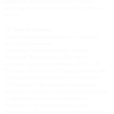
нашей стране, можно сравнить с подвигом.
Ерофеев
) и посвящена параллелям в
искусстве Великобритании и США, Китая и
России.
Михаил Овчинников
Первый заместитель директора Музея Фаберже
17. Тереза Мавика
Самый влиятельный: Михаил Пиотровский
Директор фонда «Виктория — искусство
На мой взгляд, сегодня ни одна российская
быть современным»
культурная институция не сопоставима с
Директор некоммерческого фонда
Государственным Эрмитажем не только по
Леонида Михельсона
«Виктория —
ценности собрания, но и по уровню реализуемых
искусство быть современным»
(V-A-C)
. В
проектов: выставочных, издательских,
2014 году фонд провел Третью московскую
просветительских, реставрационных, а также
направленных на развитие музея, его
кураторскую летнюю школу в ГМИИ им.
инфраструктуры, филиалов и так далее. Я
А.С.Пушкина. Продолжил издательскую
думаю, всем этим Эрмитаж в огромной степени
программу. Запустил ежегодную программу
обязан своему директору.
по развитию молодого российского
искусства и его продвижения в мире
совместно с Музеем современного искусства