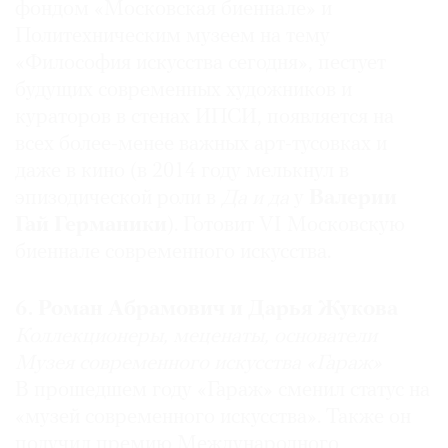
фондом «Московская биеннале» и
Политехническим музеем на тему
«Философия искусства сегодня», пестует
будущих современных художников и
кураторов в стенах ИПСИ, появляется на
всех более-менее важных арт-тусовках и
даже в кино (в 2014 году мелькнул в
эпизодической роли в
Да и да
у
Валерии
Гай Германики
). Готовит VI Московскую
биеннале современного искусства.
6. Роман Абрамович и Дарья Жукова
Коллекционеры, меценаты, основатели
Музея современного искусства «Гараж»
В прошедшем году «Гараж» сменил статус на
«музей современного искусства». Также он
получил премию Международного