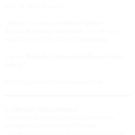
это? ах, да, в Кельне).
Отдельно хочется отметить
Ирину
Александровну Антонову
: 21-е место в
прошлом и то же самое в нынешнем.
Как и у
Иосифа Марковича Бакштейна
,
номер 5.
Всем здоровья, процветания, роста.
1. Михаил Пиотровский
Директор Государственного Эрмитажа,
президент Союза музеев России,
действительный член Российской академии