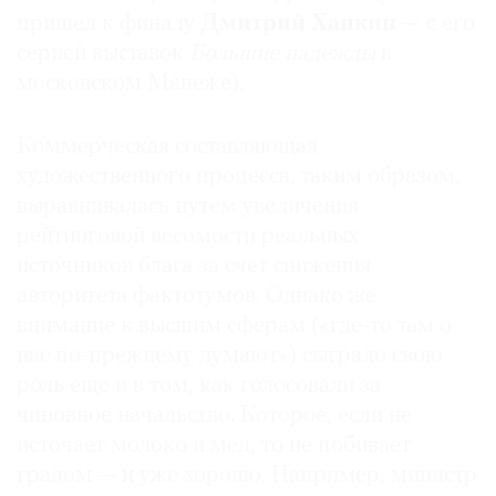
пришел к финалу
Дмитрий Ханкин
— с его
серией выставок
Большие надежды
в
московском Манеже).
Коммерческая составляющая
художественного процесса, таким образом,
выравнивалась путем увеличения
рейтинговой весомости реальных
источников блага за счет снижения
авторитета фактотумов. Однако же
внимание к высшим сферам («где-то там о
нас по-прежнему думают») сыграло свою
роль еще и в том, как голосовали за
чиновное начальство. Которое, если не
источает молоко и мед, то не побивает
градом — и уже хорошо. Например, министр