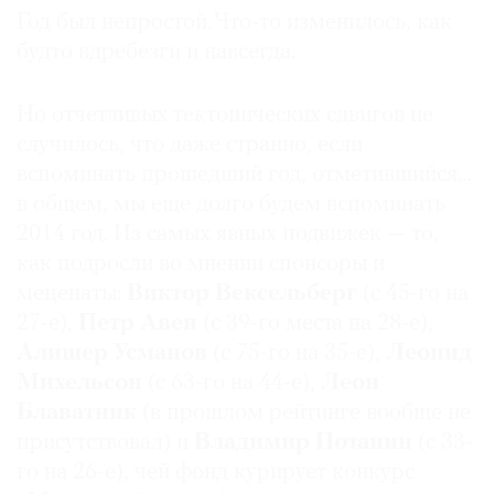
российских печатных и сетевых СМИ, в первую
Год был непростой. Что-то изменилось, как
Где
очередь специализированных.
найти
будто вдребезги и навсегда.
газету
Кроме того, экспертам, представляющим
Но отчетливых тектонических сдвигов не
различные сферы: музейным деятелям,
Контакты
случилось, что даже странно, если
редакции
коллекционерам, аукционистам, галеристам,
вспоминать прошедший год, отметившийся…
кураторам, госслужащим, отвечающим за
Авторы
в общем, мы еще долго будем вспоминать
культурную сферу, было предложено назвать по
Медиакит
десять наиболее влиятельных персон, а также
2014 год. Из самых явных подвижек — то,
Mediakit
одну, самую-самую влиятельную. На основе
как подросли во мнении спонсоры и
этого голосования был составлен
меценаты:
Виктор Вексельберг
(с 45-го на
промежуточный рейтинг экспертов.
27-е),
Петр Авен
(с 39-го места на 28-е),
Алишер Усманов
(с 75-го на 35-е),
Леонид
И наконец, еще один промежуточный рейтинг
Михельсон
(с 63-го на 44-е),
Леон
был составлен сотрудниками редакции
The Art
Блаватник
(в прошлом рейтинге вообще не
Newspaper Russia
, голосовавшими по той же
присутствовал) и
Владимир Потанин
(с 33-
схеме, что и эксперты.
го на 26-е), чей фонд курирует конкурс