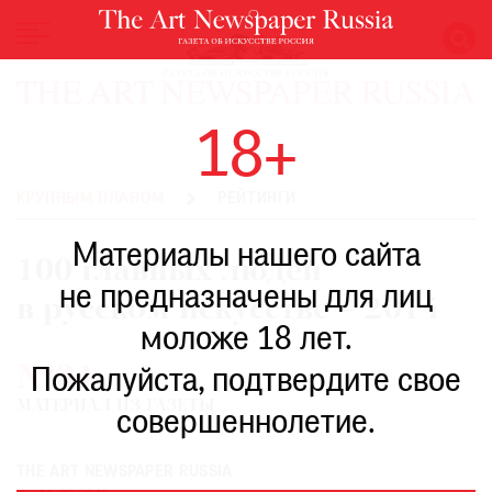
НОВОСТИ
18+
ВЫСТАВКИ
РЕСТАВРАЦИЯ
КРУПНЫМ ПЛАНОМ
РЕЙТИНГИ
КНИГИ
Материалы нашего сайта
ПО
100 главных людей
ПУТИ
не предназначены для лиц
в русском искусстве – 2014
РЕЙТИНГ
моложе 18 лет.
МУЗЕЕВ
№31
РОСКОШЬ
Пожалуйста, подтвердите свое
МАТЕРИАЛ ИЗ ГАЗЕТЫ
ПРИГЛАШЕНИЯ
совершеннолетие.
THE ART NEWSPAPER RUSSIA