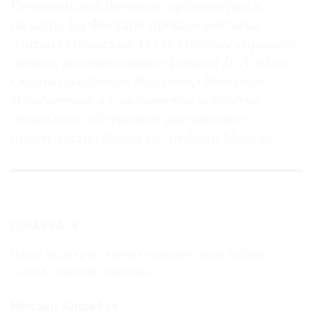
Венецианской биеннале архитектуры в
палаццо Ка’Фоскари прошла выставка
Михаил Рогинский.
По ту стороны
«Красной
двери»
, организованная фондом
In Artibus
.
Осенью выставкой
Владимир Вейсберг.
Влюбленный в классическое искусство
открылось собственное выставочное
пространство фонда
In Artibus
в Москве.
СПРАВКА
Наши эксперты комментируют свой выбор
самой главной персоны
Михаил Алшибая