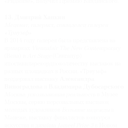
«Риджине», получил Премию Кандинского.
Он способствует возрождению публичных
пространств, поддерживает диалог между
13. Дмитрий Ханкин
различными культурными деятелями и
Меценат, галерист, совладелец галереи
институциями и, самое главное, прилагает
«Триумф»
немалые силы для популяризации искусства,
В 2014 году галерея была представлена на
делая его доступным во всех смыслах этого
ярмарках
Viennafair
The New Contemporary
слова для москвичей. В моем понимании, это и
(Вена) и
Art Stage
(Сингапур)
есть главная задача «самых влиятельных»
деятелей искусства в России.
ипоставиларекордпоколичеству выставок на
разных площадках в России. «Триумф»
поддержал выставку
Александра
Мэтью Баун
Виноградова
и
Владимира Дубосарского
Галерист
Москва:
ускользающая реальность
в Музее
Самый влиятельный: Андрей Ерофеев
Москвы, серию персональных выставок
Дискурс вокруг русского искусства слишком
молодых художников
Большие надежды
в
сосредоточен, мне кажется, на его русскости. Я
Манеже, выставку финалистов конкурса
выбираю
Андрея Ерофеева
, потому что
искусства и дизайна
Jameel Prize
3
в Новом
выставка
Постпоп-арт.
Встреча Востока с