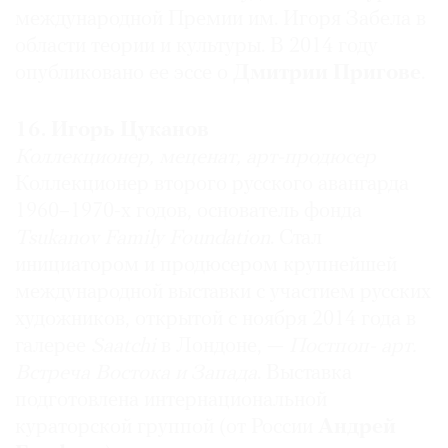
Екатерина Макдугалл
международной Премии им. Игоря Забела в
Совладелец аукционного дома
MacDougall’s
области теории и культуры. В 2014 году
Самый влиятельный: Ольга Свиблова
опубликовано ее эссе о
Дмитрии Пригове
.
Просто лучшая.
16. Игорь Цуканов
Алексей Новоселов
Коллекционер, меценат, арт-продюсер
Директор выставочного отдела Московского
Коллекционер второго русского авангарда
музея современного искусства
1960–1970-х годов, основатель фонда
Самый влиятельный: Маргарита Пушкина
Tsukanov Family Foundation
. Стал
Создание профессионального проекта,
инициатором и продюсером крупнейшей
направленного на развитие рынка в сфере
международной выставки с участием русских
современного искусства в России, интеграция в
художников, открытой с ноября 2014 года в
мировой ранок, стимулирование процессов
галерее
Saatchi
в Лондоне, —
Постпоп-
арт.
участия частного капитала в развитии
Встреча Востока и Запада
. Выставка
некоммерческих проектов, благотворительность
подготовлена интернациональной
— все эти действия, особенно в нынешней
кураторской группой (от России
Андрей
политической и экономической ситуации в