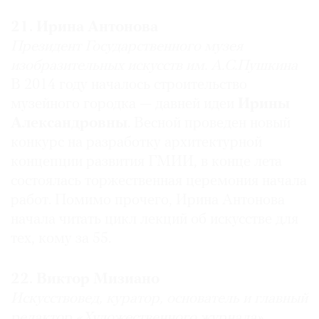
произведений из коллекции, которую сейчас
курировала
21. Ирина Антонова
Фионна Бэннер
, а до этого
Майк
Нельсон
.
Президент Государственного музея
изобразительных искусств им. А.С.Пушкина
В 2014 году началось строительство
Зельфира Трегулова
музейного городка — давней идеи
Ирины
Директор Государственной Tретьяковской
Александровны
. Весной проведен новый
галереи
конкурс на разработку архитектурной
Самый влиятельный: Михаил Пиотровский
концепции развития ГМИИ, в конце лета
состоялась торжественная церемония начала
работ. Помимо прочего, Ирина Антонова
Алина Сапрыкина
начала читать цикл лекций об искусстве для
Директор Музея Москвы
тех, кому за 55.
Самые влиятельные: Роман Абрамович и Дарья
Жукова
«Гараж» теперь музей. По-прежнему выступает
22. Виктор Мизиано
с интересными и качественно сделанными
Искусствовед, куратор, основатель и главный
выставками в городе. Конечно, все с
редактор «Художественного журнала»