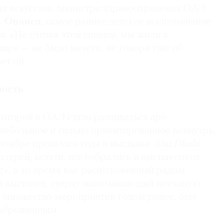
ля искусства, министра здравоохранения ОАЭ
ь
-
Оваиса
, самое раннее детское воспоминание
я. «Не считая этой синевы, мы жили в
ире — не было ничего, не говоря уже об
ет он.
рость
которой в ОАЭ стало развиваться арт-
 небольшое и сильно ориентированное вовнутрь,
 ноябре прошлого года в выставке
Abu
Dhabi
алерей; кстати, все собрались в выставочном
», в то время как расположенный рядом
 выставки, сверху напоминающий песчаную
о множество мероприятий годом ранее, был
заброшенным.