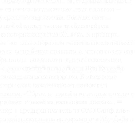
я образующим элементом, стержнем выставки,
е сравнивать художников друг с другом —
ву средство выражения. Вообще, свет —
в любой культуре и не требующий для
я истории искусства XX века. К примеру,
а настолько поразила таинственно светящаяся
ра
на фоне белых стен и пола, что он советовал
атить на нее внимание, а от бесконечной
ы с разноцветными шариками
Яёи
Кусамы
 посетители всех возрастов. В этом мире
острых как нож теней свет становится
ельным. «Образ, который я отчетливо помню с
гра света и теней на пальмовых листьях», —
ионер и предприниматель из ОАЭ
Саиф
аль-
крытой дискуссии на арт-ярмарке в Абу-Даби в