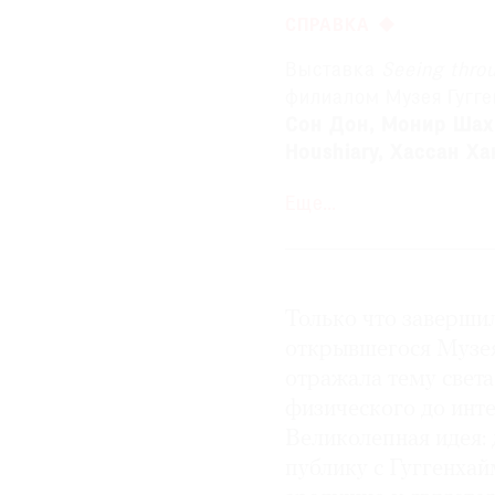
СПРАВКА
Выставка
Seeing
thro
филиалом Музея Гугге
Сон Дон, Монир Шах
Houshiary, Хассан Ха
Рафаэль Лозано-Хемм
Еще…
Дуглас Уилер
. Из нь
Дэна
Флавина
и
Лар
Портрет
Абдуллы Ада
Только что заверши
Аделя
Курайши
. Это
евнухов, которые со 
открывшегося Музея
ключей от гробницы 
отражала тему света
привезла галерея
Lon
физического до инте
Великолепная идея: 
публику с Гуггенхай