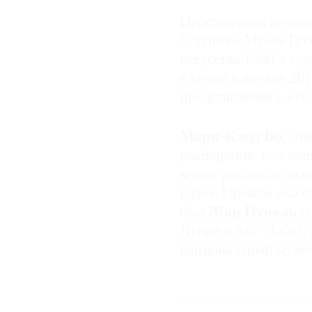
Перспективы музеев
© 2021 The Art Newspaper Russia
будущего Музея Гуг
искусства 1960-х го
в музее в начале 20
представление о его
Мари-
Клод Бо
, от
расширение коллекц
музея работы со все
годов. Прежде она 
был
Жан
Нувель
(т
Лувра в Абу-Даби), 
национальный музе