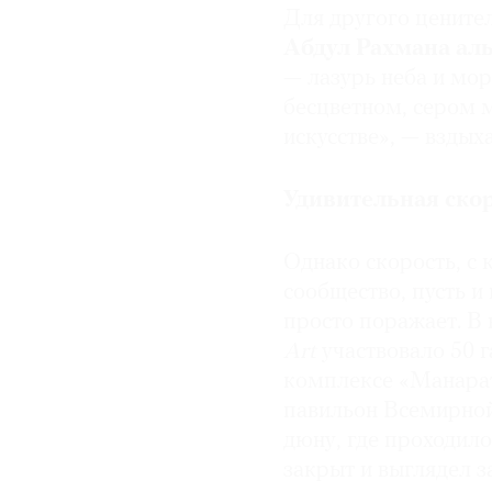
Для другого цените
Абдул
Рахмана ал
— лазурь неба и мор
бесцветном, сером м
искусстве», — вздыха
Удивительная ско
Однако скорость, с 
сообщество, пусть и
просто поражает. В
Art
участвовало 50 г
комплексе «Манарат
павильон Всемирной
дюну, где проходил
закрыт и выглядел 