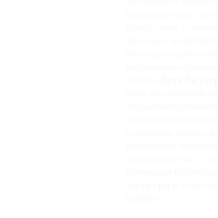
зрелищно и являетс
благодаря чему легч
просто взяв за осно
феномен, понятный 
интерпретации знани
индийского охранник
панель
Дуга
Уилле
всем проходящим обр
зеркальной комнат
приходили в восторг
слепящего солнца и 
невероятно выразит
самого детства, — и
признался коллекц
Хаджери
в ходе от
ноябре.