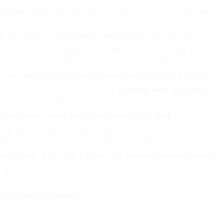
зных корейских работ. Здесь 6- или 7-значные
оры будущих музеев либо члены правящих
ак «простые смертные» готовы выложить за
00 тыс. Одним из самых примечательных, в
го слова, был стенд галереи
Agial
из Бейрута,
плетались невероятные геометрические узоры
ка, художника и писателя
Джебрана
Тарази
,
озаики по дереву. В своем эссе о роли
нном арабском мире он написал: «Нет
ия для тех народов, что отреклись от своей
а глобализацией и универсальностью», —
ведливое для
Abu
Dhabi
Art
. Работа Тарази была
з членом правящей семьи.
ое пространство