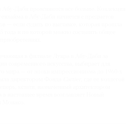
 Абу-Даби проясняются все больше. Коллекция
генхайма в Абу-Даби начнется с предметов
дов — если судить по выставке, которая прошла
15 года и по которой можно составить общее
 приобретениях.
вечающая в филиале Лувра в Абу-Даби за
ии современного искусства, выбирает для
го мира — от эпохи импрессионизма до 1960-х
была директором Фонда
Cartier
, где ее коллегой
еперь, кстати, назначенный архитектором
а в настоящее время возглавляет Новый
й Монако.