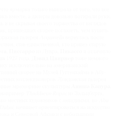
 что ярмарка только выиграла от того, что все
ись вместе, а дилеры довольно потирали руки,
 и не скрывая своего торжества от взглядов
к, пришедших скорее поглазеть, чем купить.
оркская галерея
Acquavella
вернулась после
ствия, став единственной, кто привез старую
ега
,
Писсарро
из Лувра,
Пикассо
и отличную
та
1927 года.
Дэвид
Цвирнер
тоже немного
авку исключительно на американский
танный скорее на Музей Гуггенхайма в Абу-
естных коллекционеров. Лондонская галерея
щные мраморные скульптуры
Аниша
Капура
.
, например
Thaddaeus-
Ropac
из Зальцбурга,
ько местных художников с западными, но
Abu
 Dubai
, начинает ориентироваться на искусство
тока и Северной Африки с небольшими