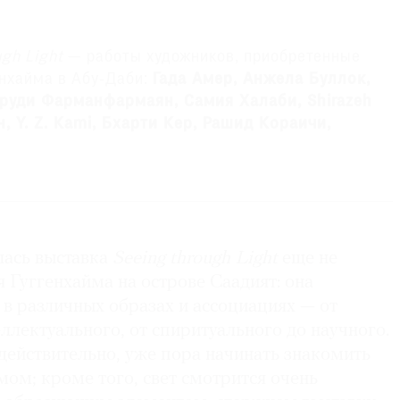
ugh
Light
— работы художников, приобретенные
нхайма в Абу-Даби:
Гада
Амер, Анжела Буллок,
руди Фарманфармаян, Самия Халаби, Shirazeh
н,
Y.
Z.
Kami, Бхарти Кер, Рашид Кораичи,
ер, Хайнц Мак, Отто Пайне, Кейт Сонньер,
ю-йоркского музея на время предоставили работы
ри
Белла
.
ма
из серии
Стражи (
Alef
Group
of 8)
(2014) кисти
лась выставка
Seeing through Light
еще не
 последний представитель рода абиссинских
времен Османской империи были хранителями
 Гуггенхайма на острове Саадият: она
пророка
Мухаммеда
. На
Abu Dhabi Art
серию картин
 в различных образах и ассоциациях — от
don’
s
Park
.
ллектуального, от спиритуального до научного.
действительно, уже пора начинать знакомить
мом; кроме того, свет смотрится очень