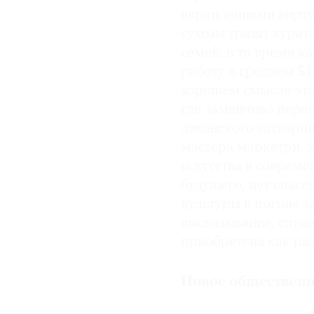
вкраплениями виртуо
суммы тратят курат
семей, в то время к
работу в среднем $1
хорошем смысле это
где заманчиво пере
ливанского затворни
мастера маркетри, м
искусства в совреме
будущего, нет спасен
культуры в погоне з
высказывание, спра
приобретена как ра
Новое общественн