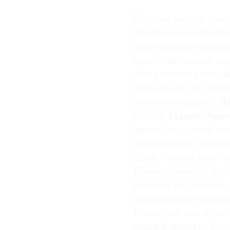
Все сошлись на том,
участники выставлял
подсчитывая прибыль
многочисленных зева
Авторитетная нью-й
нескольких лет отсут
добрую классику:
Д
работу
Макса Эрнс
прогадал, сделав ст
минимализм, рассчи
Даби, чем на вкус м
Lisson
привезла изя
Некоторые галереи
представили нескол
Dhabi
Art
, как и
Art
стран Ближнего Вос