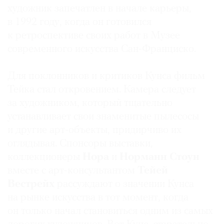
художник запечатлен в начале карьеры,
Где
найти
в 1992 году, когда он готовился
газету
к ретроспективе своих работ в Музее
современного искусства Сан-Франциско.
Контакты
редакции
Для поклонников и критиков Кунса фильм
Авторы
Тейка стал откровением. Камера следует
Медиакит
за художником, который тщательно
Mediakit
устанавливает свои знаменитые пылесосы
и другие арт-объекты, придирчиво их
оглядывая. Спонсоры выставки,
коллекционеры
Нора
и
Норманн Стоун
вместе с арт-консультантом
Тейей
Вестрейх
рассуждают о значении Кунса
на рынке искусства в тот момент, когда
он только начал становиться одним из самых