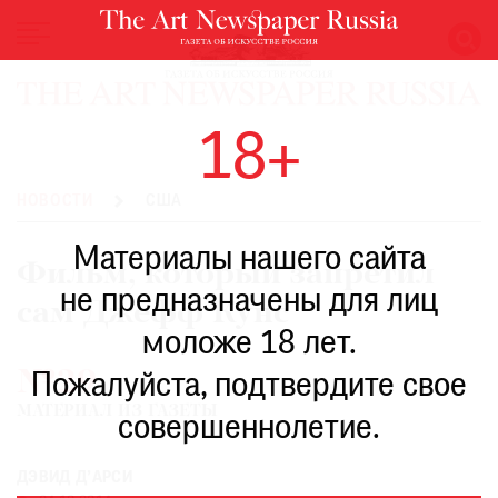
НОВОСТИ
18+
ВЫСТАВКИ
РЕСТАВРАЦИЯ
НОВОСТИ
США
КНИГИ
Материалы нашего сайта
ПО
Фильм, который запретил
ПУТИ
не предназначены для лиц
сам Джефф Кунс
РЕЙТИНГ
моложе 18 лет.
МУЗЕЕВ
№29
РОСКОШЬ
Пожалуйста, подтвердите свое
МАТЕРИАЛ ИЗ ГАЗЕТЫ
ПРИГЛАШЕНИЯ
совершеннолетие.
ДЭВИД Д’АРСИ