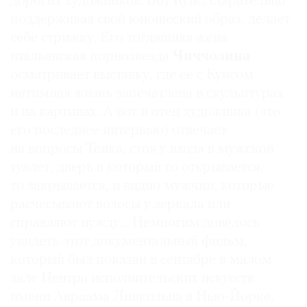
дорогих художников. Вот Кунс, старательно
поддерживая свой юношеский образ, делает
себе стрижку. Его тогдашняя жена
итальянская порнозвезда
Чиччолина
©
осматривает выставку, где ее с Кунсом
2021
интимная жизнь запечатлена в скульптурах
The
и на картинах. А вот и отец художника (это
Art
его последнее интервью) отвечает
Newspaper
на вопросы Тейка, стоя у входа в мужской
Russia
туалет, дверь в который то открывается,
то закрывается, и видно мужчин, которые
расчесывают волосы у зеркала или
справляют нужду… Немногим довелось
увидеть этот документальный фильм,
который был показан в сентябре в малом
зале Центра исполнительских искусств
имени Авраама Линкольна в Нью-Йорке,