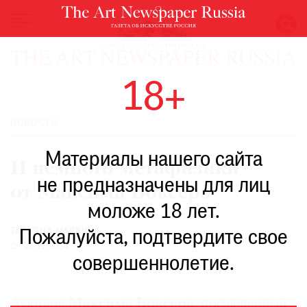
НОВОСТИ
18+
ВЫСТАВКИ
РЕСТАВРАЦИЯ
НОВОСТИ
КНИГИ
Материалы нашего сайта
ПО
И немного метафизики
ПУТИ
не предназначены для лиц
от Максима Боксера
РЕЙТИНГ
моложе 18 лет.
МУЗЕЕВ
ТАТЬЯНА МАРКИНА
РОСКОШЬ
Пожалуйста, подтвердите свое
27.11.2014
ПРИГЛАШЕНИЯ
совершеннолетие.
Аукцион
Максима Боксера
, посвященный