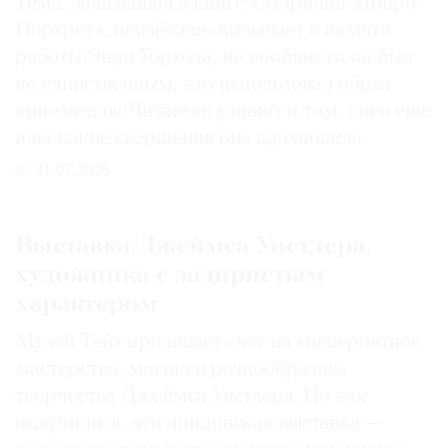
Тема, заявленная в книге «Мэрилин Монро.
Портрет», неизбежно вызывает в памяти
работы Энди Уорхола, но вообще-то он был
не единственным, кто использовал образ
кинозвезды. Читатели узнают о том, кого еще
и на какие свершения она вдохновила
31.07.2026
Выставка Джеймса Уистлера,
художника с задиристым
характером
Музей Тейт проливает свет на «невероятное
мастерство, магию и разнообразие»
творчества Джеймса Уистлера. Но как
получилось, что лондонская выставка —