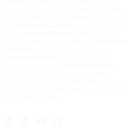
метафизический настрой всему аукциону,
Где
ушел за £14,8 тыс. Современные художники
найти
были, конечно, гораздо дешевле:
«Цветок»
газету
Владимира Яковлева
продан за £3,7 тыс.,
Контакты
«Город»
Игоря Шелковского
— за £3,1
редакции
тыс., остальное дешевле. Работы
Франсиско
Авторы
Инфанте
ушли за £2,5 тыс. и £2,4 тыс.,
Медиакит
Никиты Алексеева
— по £1,5 тыс.,
ажурные скульптуры
Александра Нея
,
Mediakit
которые многие в Лондоне пытались
продавать, и все больше неудачно, наконец
попали в правильный контекст и ушли по 2 с
небольшим тысячи.