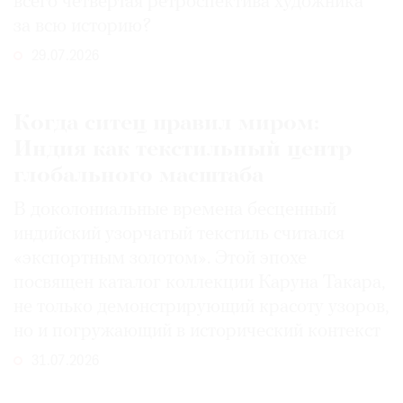
всего четвертая ретроспектива художника
за всю историю?
29.07.2026
Когда ситец правил миром:
Индия как текстильный центр
глобального масштаба
В доколониальные времена бесценный
индийский узорчатый текстиль считался
«экспортным золотом». Этой эпохе
посвящен каталог коллекции Каруна Такара,
не только демонстрирующий красоту узоров,
но и погружающий в исторический контекст
31.07.2026