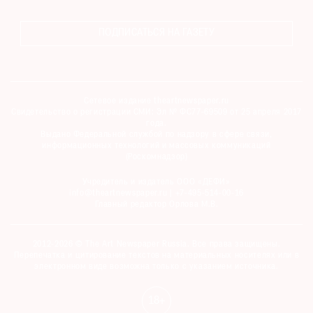
ПОДПИСАТЬСЯ НА ГАЗЕТУ
©
2021
Сетевое издание theartnewspaper.ru
The
Свидетельство о регистрации СМИ: Эл № ФС77-69509 от 25 апреля 2017
года.
Art
Выдано Федеральной службой по надзору в сфере связи,
Newspaper
информационных технологий и массовых коммуникаций
(Роскомнадзор)
Russia
Учредитель и издатель ООО «ДЕФИ»
info@theartnewspaper.ru | +7-495-514-00-16
Главный редактор Орлова М.В.
2012-2026 © The Art Newspaper Russia. Все права защищены.
Перепечатка и цитирование текстов на материальных носителях или в
электронном виде возможна только с указанием источника.
18+