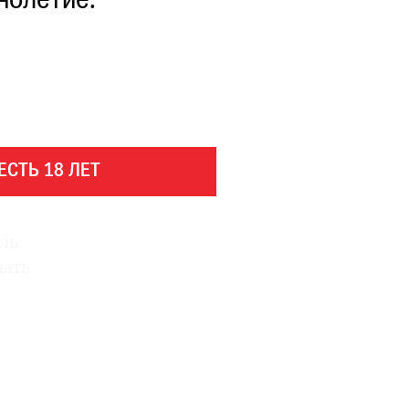
нолетие.
ЕСТЬ 18 ЛЕТ
ель
щать