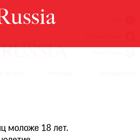
Поиск
Ежегодная премия
Кинофестиваль
Г МУЗЕЕВ
РОСКОШЬ
ПРИГЛАШЕНИЯ
ц моложе 18 лет.