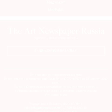
Медиакит
Где
найти
Mediakit
газету
Контакты
редакции
Авторы
Медиакит
ПОДПИСАТЬСЯ НА ГАЗЕТУ
Mediakit
Сетевое издание theartnewspaper.ru
Свидетельство о регистрации СМИ: Эл № ФС77-69509 от 25 апреля 2017
года.
Выдано Федеральной службой по надзору в сфере связи,
информационных технологий и массовых коммуникаций
(Роскомнадзор)
Учредитель и издатель ООО «ДЕФИ»
info@theartnewspaper.ru | +7-495-514-00-16