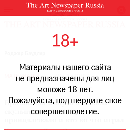
НОВОСТИ
18+
ВЫСТАВКИ
РЕСТАВРАЦИЯ
Роджер Баудлер
КНИГИ
Материалы нашего сайта
ПО
ПУТИ
МАТЕРИАЛЫ
ВСЕ АВТОРЫ
не предназначены для лиц
РЕЙТИНГ
моложе 18 лет.
МУЗЕЕВ
РОСКОШЬ
Пожалуйста, подтвердите свое
Британская монументальная
ПРИГЛАШЕНИЯ
совершеннолетие.
скульптура: что кому
принадлежало и кто во что играл