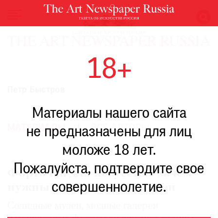
НОВОСТИ
18+
ВЫСТАВКИ
РЕСТАВРАЦИЯ
Петр Быстров
КНИГИ
Материалы нашего сайта
ПО
ПУТИ
МАТЕРИАЛЫ
ВСЕ АВТОРЫ
не предназначены для лиц
РЕЙТИНГ
моложе 18 лет.
МУЗЕЕВ
РОСКОШЬ
Пожалуйста, подтвердите свое
Форточка для искусства: зачем
ПРИГЛАШЕНИЯ
совершеннолетие.
нужны квартирные галереи
Солидные музеи, модные галереи