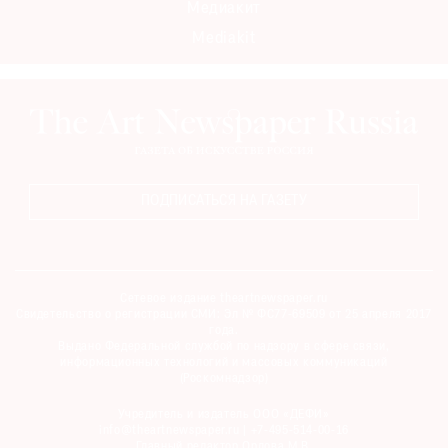
Медиакит
Где
Mediakit
найти
газету
Контакты
редакции
Авторы
Медиакит
ПОДПИСАТЬСЯ НА ГАЗЕТУ
Mediakit
Сетевое издание theartnewspaper.ru
Свидетельство о регистрации СМИ: Эл № ФС77-69509 от 25 апреля 2017
года.
Выдано Федеральной службой по надзору в сфере связи,
информационных технологий и массовых коммуникаций
(Роскомнадзор)
Учредитель и издатель ООО «ДЕФИ»
info@theartnewspaper.ru | +7-495-514-00-16
Главный редактор Орлова М.В.