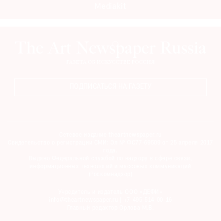
Mediakit
Где
найти
газету
Контакты
редакции
Авторы
ПОДПИСАТЬСЯ НА ГАЗЕТУ
Медиакит
Mediakit
Сетевое издание theartnewspaper.ru
Свидетельство о регистрации СМИ: Эл № ФС77-69509 от 25 апреля 2017
года.
Выдано Федеральной службой по надзору в сфере связи,
информационных технологий и массовых коммуникаций
(Роскомнадзор)
Учредитель и издатель ООО «ДЕФИ»
info@theartnewspaper.ru | +7-495-514-00-16
Главный редактор Орлова М.В.