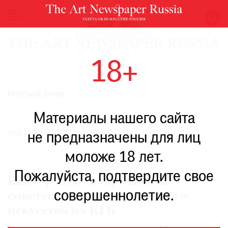
НОВОСТИ
18+
ВЫСТАВКИ
РЕСТАВРАЦИЯ
Мэттью Боун
КНИГИ
Материалы нашего сайта
ПО
ПУТИ
МАТЕРИАЛЫ
ВСЕ АВТОРЫ
не предназначены для лиц
РЕЙТИНГ
моложе 18 лет.
МУЗЕЕВ
РОСКОШЬ
Пожалуйста, подтвердите свое
Виктор Луи: покровитель
ПРИГЛАШЕНИЯ
совершеннолетие.
советского неофициального
искусства из КГБ