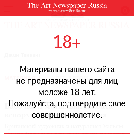
НОВОСТИ
18+
ВЫСТАВКИ
РЕСТАВРАЦИЯ
Джон Теннент
КНИГИ
Материалы нашего сайта
ПО
ПУТИ
МАТЕРИАЛЫ
ВСЕ АВТОРЫ
не предназначены для лиц
РЕЙТИНГ
моложе 18 лет.
МУЗЕЕВ
РОСКОШЬ
Пожалуйста, подтвердите свое
Бабочки и мотыльки Джонса
ПРИГЛАШЕНИЯ
совершеннолетие.
вспорхнули спустя столетия
Британский художник и натуралист Уильям