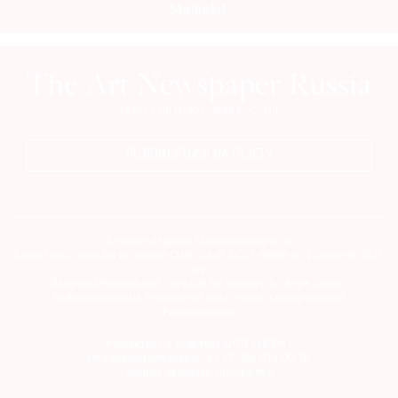
Mediakit
Где
найти
газету
Контакты
редакции
Авторы
ПОДПИСАТЬСЯ НА ГАЗЕТУ
Медиакит
Mediakit
Сетевое издание theartnewspaper.ru
Свидетельство о регистрации СМИ: Эл № ФС77-69509 от 25 апреля 2017
года.
Выдано Федеральной службой по надзору в сфере связи,
информационных технологий и массовых коммуникаций
(Роскомнадзор)
Учредитель и издатель ООО «ДЕФИ»
info@theartnewspaper.ru | +7-495-514-00-16
Главный редактор Орлова М.В.