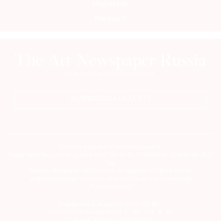
Медиакит
Где
Mediakit
найти
газету
Контакты
редакции
Авторы
Медиакит
ПОДПИСАТЬСЯ НА ГАЗЕТУ
Mediakit
Сетевое издание theartnewspaper.ru
Свидетельство о регистрации СМИ: Эл № ФС77-69509 от 25 апреля 2017
года.
Выдано Федеральной службой по надзору в сфере связи,
информационных технологий и массовых коммуникаций
(Роскомнадзор)
Учредитель и издатель ООО «ДЕФИ»
info@theartnewspaper.ru | +7-495-514-00-16
Главный редактор Орлова М.В.