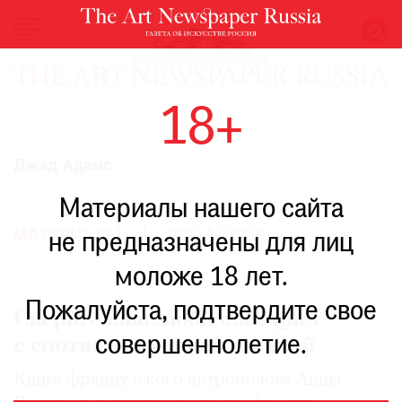
НОВОСТИ
18+
ВЫСТАВКИ
РЕСТАВРАЦИЯ
Джад Адамс
КНИГИ
Материалы нашего сайта
ПО
ПУТИ
МАТЕРИАЛЫ
ВСЕ АВТОРЫ
не предназначены для лиц
РЕЙТИНГ
моложе 18 лет.
МУЗЕЕВ
РОСКОШЬ
Пожалуйста, подтвердите свое
Сверьте ваш любимый цвет
ПРИГЛАШЕНИЯ
совершеннолетие.
с соответствующей шкалой
Книга французского антрополога Анны