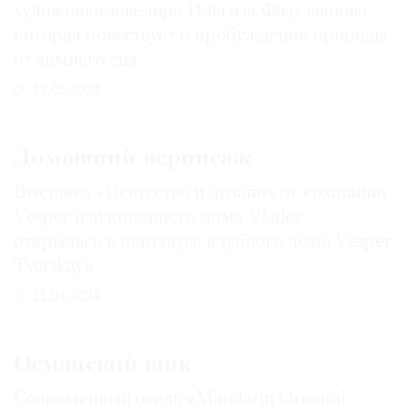
художника-ювелира Ильгиза Фазулзянова,
которая повествует о пробуждении природы
от зимнего сна
13.05.2024
©
2021
The
Домашний вернисаж
Art
Newspaper
Выставка «Искусство и дизайн» от компании
Russia
Vesper и аукционного дома Vladey
открылась в пентхаусе клубного дома Vesper
Tverskaya
11.04.2024
Османский шик
Современный отель «Mandarin Oriental