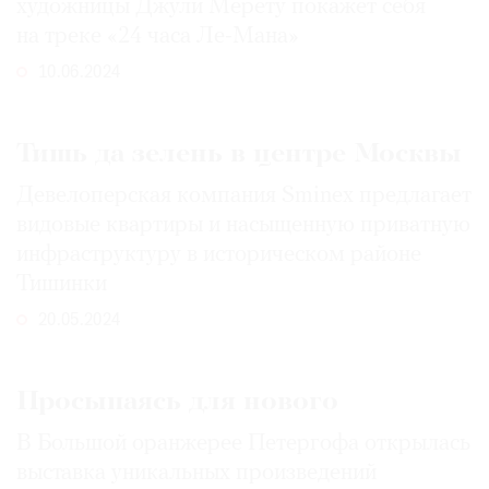
художницы Джули Мерету покажет себя
Где
на треке «24 часа Ле-Мана»
найти
газету
10.06.2024
Контакты
редакции
Тишь да зелень в центре Москвы
Авторы
Девелоперская компания Sminex предлагает
Медиакит
видовые квартиры и насыщенную приватную
Mediakit
инфраструктуру в историческом районе
Тишинки
20.05.2024
Просыпаясь для нового
В Большой оранжерее Петергофа открылась
выставка уникальных произведений