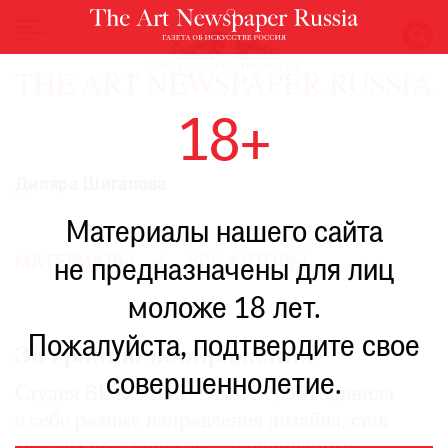
НОВОСТИ
18+
ВЫСТАВКИ
РЕСТАВРАЦИЯ
Диляра Шигапова
КНИГИ
Материалы нашего сайта
ПО
ПУТИ
МАТЕРИАЛЫ
ВСЕ АВТОРЫ
не предназначены для лиц
РЕЙТИНГ
моложе 18 лет.
МУЗЕЕВ
РОСКОШЬ
Пожалуйста, подтвердите свое
За гранью воображения
ПРИГЛАШЕНИЯ
совершеннолетие.
Студия BURO ALL DESIGN объединила
в себе разные направления дизайна, став