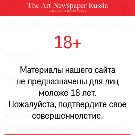
НОВОСТИ
18+
ВЫСТАВКИ
РЕСТАВРАЦИЯ
Чжэ Ён Пак
КНИГИ
Материалы нашего сайта
ПО
ПУТИ
МАТЕРИАЛЫ
ВСЕ АВТОРЫ
не предназначены для лиц
РЕЙТИНГ
моложе 18 лет.
МУЗЕЕВ
РОСКОШЬ
Пожалуйста, подтвердите свое
Центр Помпиду — Hanwha
ПРИГЛАШЕНИЯ
совершеннолетие.
в Сеуле заходит с кубизма
Новый художественный музей в Сеуле стал