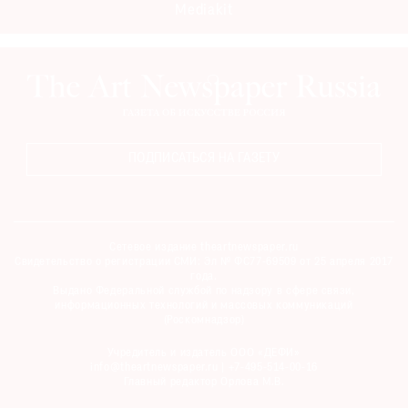
Mediakit
Где
найти
газету
Контакты
редакции
Авторы
ПОДПИСАТЬСЯ НА ГАЗЕТУ
Медиакит
Mediakit
Сетевое издание theartnewspaper.ru
Свидетельство о регистрации СМИ: Эл № ФС77-69509 от 25 апреля 2017
года.
Выдано Федеральной службой по надзору в сфере связи,
информационных технологий и массовых коммуникаций
(Роскомнадзор)
Учредитель и издатель ООО «ДЕФИ»
info@theartnewspaper.ru | +7-495-514-00-16
Главный редактор Орлова М.В.