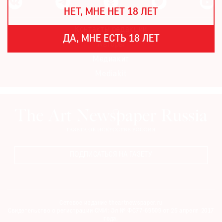
THE
НЕТ, МНЕ НЕТ 18 ЛЕТ
ART
NEWSPAPER
Контакты редакции
В
ДА, МНЕ ЕСТЬ 18 ЛЕТ
МИРЕ
Авторы
Медиакит
ЕЖЕГОДНАЯ
ПРЕМИЯ
Mediakit
КИНОФЕСТИВАЛЬ
Подписаться
на
ПОДПИСАТЬСЯ НА ГАЗЕТУ
новости
Подписаться
на
Сетевое издание theartnewspaper.ru
газету
Свидетельство о регистрации СМИ: Эл № ФС77-69509 от 25 апреля 2017
года.