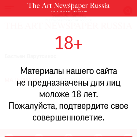
НОВОСТИ
18+
ВЫСТАВКИ
РЕСТАВРАЦИЯ
Бастьен Варутсикос
КНИГИ
Материалы нашего сайта
ПО
ПУТИ
МАТЕРИАЛЫ
ВСЕ АВТОРЫ
не предназначены для лиц
РЕЙТИНГ
моложе 18 лет.
МУЗЕЕВ
РОСКОШЬ
Пожалуйста, подтвердите свое
ПРИГЛАШЕНИЯ
совершеннолетие.