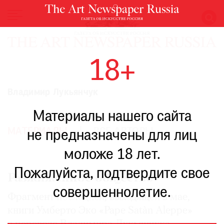
НОВОСТИ
18+
ВЫСТАВКИ
РЕСТАВРАЦИЯ
Владимир Лукьянчук
КНИГИ
Материалы нашего сайта
ПО
ПУТИ
МАТЕРИАЛЫ
ВСЕ АВТОРЫ
не предназначены для лиц
РЕЙТИНГ
моложе 18 лет.
МУЗЕЕВ
РОСКОШЬ
Пожалуйста, подтвердите свое
Разжиженное общество
ПРИГЛАШЕНИЯ
совершеннолетие.
Фрагмент последней, выходящей в мае,
книги Умберто Эко «Pape Satàn Aleppe»