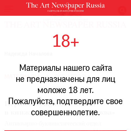
НОВОСТИ
18+
ВЫСТАВКИ
РЕСТАВРАЦИЯ
Надежда Началова
КНИГИ
Материалы нашего сайта
ПО
ПУТИ
МАТЕРИАЛЫ
ВСЕ АВТОРЫ
не предназначены для лиц
РЕЙТИНГ
моложе 18 лет.
МУЗЕЕВ
РОСКОШЬ
Пожалуйста, подтвердите свое
Первый аукцион плаката
ПРИГЛАШЕНИЯ
совершеннолетие.
в книжном магазине «Москва»
Антикварно-букинистический отдел