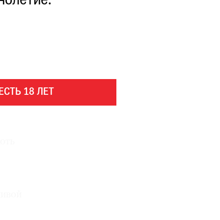
нолетие.
ЕСТЬ 18 ЛЕТ
оть
живой