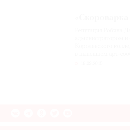
© 2021 The Art Newspaper Russia
«Скороварка 
Репутация Робина Да
администратором и 
Королевского колле
в нынешнем арт-соо
18.09.2015