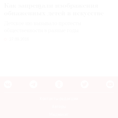
Как запрещали изображения
Где
найти
обнаженных детей в искусстве
газету
Детское ню вызывало протесты
Контакты
общественности в разные годы
редакции
27.09.2016
Авторы
Медиакит
Mediakit
Контакты редакции
Авторы
Медиакит