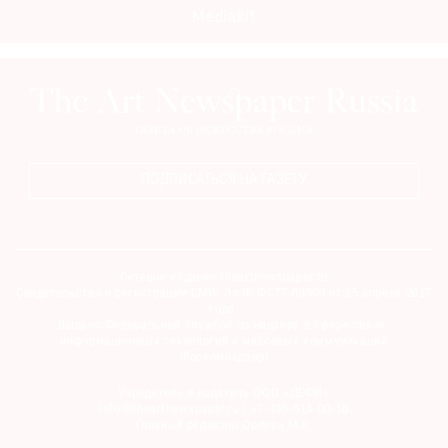
Mediakit
©
2021
The
Art
ПОДПИСАТЬСЯ НА ГАЗЕТУ
Newspaper
Russia
Сетевое издание theartnewspaper.ru
Свидетельство о регистрации СМИ: Эл № ФС77-69509 от 25 апреля 2017
года.
Выдано Федеральной службой по надзору в сфере связи,
информационных технологий и массовых коммуникаций
(Роскомнадзор)
Учредитель и издатель ООО «ДЕФИ»
info@theartnewspaper.ru | +7-495-514-00-16
Главный редактор Орлова М.В.