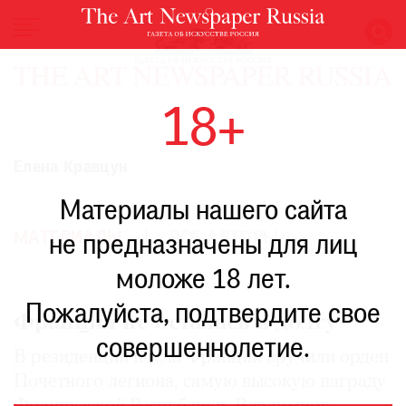
НОВОСТИ
18+
ВЫСТАВКИ
РЕСТАВРАЦИЯ
Елена Кравцун
КНИГИ
Материалы нашего сайта
ПО
ПУТИ
МАТЕРИАЛЫ
ВСЕ АВТОРЫ
не предназначены для лиц
РЕЙТИНГ
моложе 18 лет.
МУЗЕЕВ
РОСКОШЬ
Пожалуйста, подтвердите свое
Франция не осталась в долгу
ПРИГЛАШЕНИЯ
совершеннолетие.
В резиденции посла Франции вручили орден
Почетного легиона, самую высокую награду