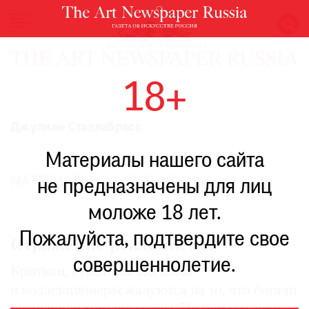
НОВОСТИ
18+
ВЫСТАВКИ
РЕСТАВРАЦИЯ
Джулиан Сталлабрасс
КНИГИ
Материалы нашего сайта
ПО
ПУТИ
МАТЕРИАЛЫ
ВСЕ АВТОРЫ
не предназначены для лиц
РЕЙТИНГ
моложе 18 лет.
МУЗЕЕВ
РОСКОШЬ
Пожалуйста, подтвердите свое
Отражение реальности?
ПРИГЛАШЕНИЯ
совершеннолетие.
Критики, кураторы выставок
и коллекционеры жалуются на то, что богачи