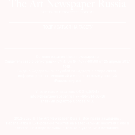
Где
найти
газету
ПОДПИСАТЬСЯ НА ГАЗЕТУ
Контакты
редакции
Авторы
Сетевое издание theartnewspaper.ru
Медиакит
Свидетельство о регистрации СМИ: Эл № ФС77-69509 от 25 апреля 2017
Mediakit
года.
Выдано Федеральной службой по надзору в сфере связи,
информационных технологий и массовых коммуникаций
(Роскомнадзор)
Учредитель и издатель ООО «ДЕФИ»
info@theartnewspaper.ru | +7-495-514-00-16
Главный редактор Орлова М.В.
2012-2026 © The Art Newspaper Russia. Все права защищены.
Перепечатка и цитирование текстов на материальных носителях или в
электронном виде возможна только с указанием источника.