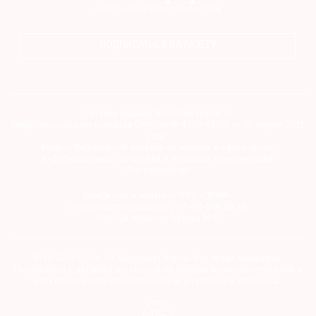
Где
найти
газету
ПОДПИСАТЬСЯ НА ГАЗЕТУ
Контакты
редакции
Авторы
Сетевое издание theartnewspaper.ru
Свидетельство о регистрации СМИ: Эл № ФС77-69509 от 25 апреля 2017
Медиакит
года.
Выдано Федеральной службой по надзору в сфере связи,
Mediakit
информационных технологий и массовых коммуникаций
(Роскомнадзор)
Учредитель и издатель ООО «ДЕФИ»
info@theartnewspaper.ru | +7-495-514-00-16
Главный редактор Орлова М.В.
2012-2026 © The Art Newspaper Russia. Все права защищены.
Перепечатка и цитирование текстов на материальных носителях или в
электронном виде возможна только с указанием источника.
18+