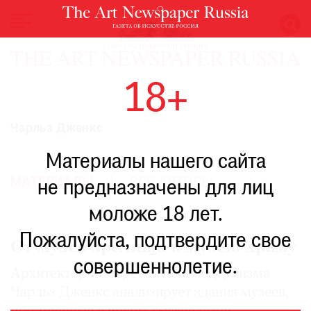
НОВОСТИ
18+
ВЫСТАВКИ
РЕСТАВРАЦИЯ
Чарльз Дженкс
КНИГИ
Материалы нашего сайта
ПО
ПУТИ
МАТЕРИАЛЫ
ВСЕ АВТОРЫ
не предназначены для лиц
РЕЙТИНГ
моложе 18 лет.
МУЗЕЕВ
РОСКОШЬ
Пожалуйста, подтвердите свое
От музея-зрелища к музею-храму
ПРИГЛАШЕНИЯ
совершеннолетие.
Архитектор и теоретик постмодернизма
Чарльз Дженкс анализирует здания музеев,