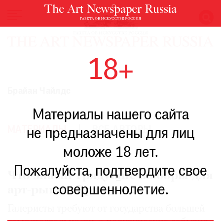
НОВОСТИ
18+
ВЫСТАВКИ
РЕСТАВРАЦИЯ
Брайан Чайлдс
КНИГИ
Материалы нашего сайта
ПО
ПУТИ
МАТЕРИАЛЫ
ВСЕ АВТОРЫ
не предназначены для лиц
РЕЙТИНГ
моложе 18 лет.
МУЗЕЕВ
РОСКОШЬ
Пожалуйста, подтвердите свое
Что значат грядущие выборы для
ПРИГЛАШЕНИЯ
совершеннолетие.
арт-рынка Франции?
Галеристы требуют от государства большей