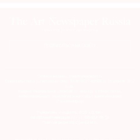
Где
найти
газету
Контакты
редакции
ПОДПИСАТЬСЯ НА ГАЗЕТУ
Авторы
Медиакит
Mediakit
Сетевое издание theartnewspaper.ru
Свидетельство о регистрации СМИ: Эл № ФС77-69509 от 25 апреля 2017
года.
Выдано Федеральной службой по надзору в сфере связи,
информационных технологий и массовых коммуникаций
(Роскомнадзор)
Учредитель и издатель ООО «ДЕФИ»
info@theartnewspaper.ru | +7-495-514-00-16
Главный редактор Орлова М.В.