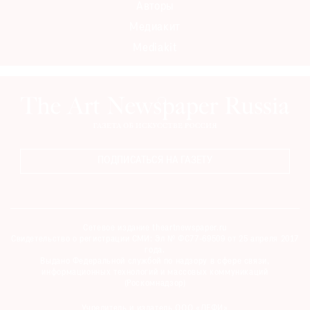
Авторы
Где
Медиакит
найти
газету
Mediakit
Контакты
редакции
Авторы
Медиакит
Mediakit
ПОДПИСАТЬСЯ НА ГАЗЕТУ
Сетевое издание theartnewspaper.ru
Свидетельство о регистрации СМИ: Эл № ФС77-69509 от 25 апреля 2017
года.
Выдано Федеральной службой по надзору в сфере связи,
информационных технологий и массовых коммуникаций
(Роскомнадзор)
Учредитель и издатель ООО «ДЕФИ»