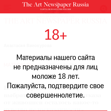
НОВОСТИ
18+
ВЫСТАВКИ
РЕСТАВРАЦИЯ
Анастасия Винокурова
КНИГИ
Материалы нашего сайта
ПО
ПУТИ
МАТЕРИАЛЫ
ВСЕ АВТОРЫ
не предназначены для лиц
РЕЙТИНГ
моложе 18 лет.
МУЗЕЕВ
РОСКОШЬ
Пожалуйста, подтвердите свое
Владимир Спиваков: «Пришлось
ПРИГЛАШЕНИЯ
совершеннолетие.
выбрать скрипку, и из-за отказа
от живописи осталось какое-то
чувство недосказанности»